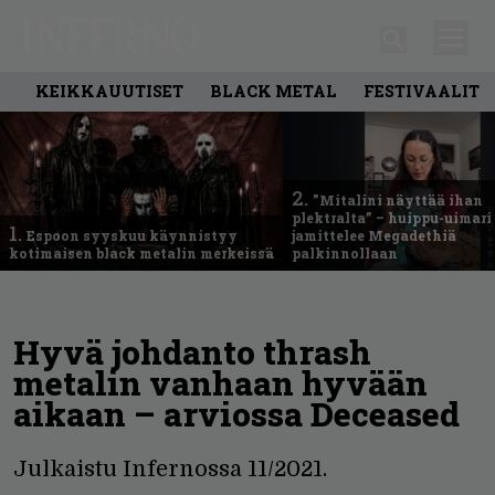
KEIKKAUUTISET
BLACK METAL
FESTIVAALIT
2.
”Mitalini näyttää ihan
plektralta” – huippu-uimari
1.
Espoon syyskuu käynnistyy
jamittelee Megadethiä
kotimaisen black metalin merkeissä
palkinnollaan
Hyvä johdanto thrash
metalin vanhaan hyvään
aikaan – arviossa Deceased
Julkaistu Infernossa 11/2021.