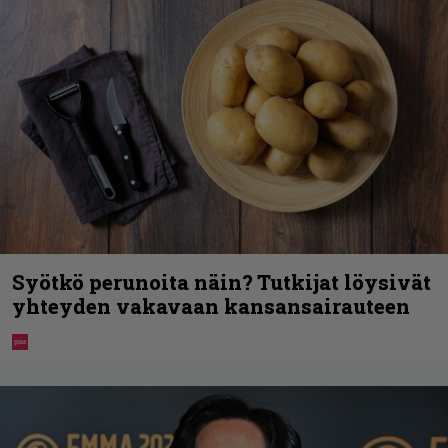
Syötkö perunoita näin? Tutkijat löysivät
yhteyden vakavaan kansansairauteen