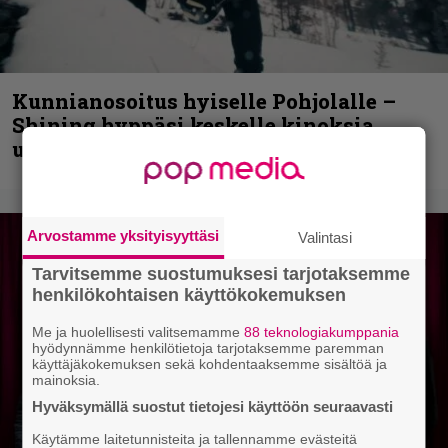
Kunnianosoitus hyiselle Pohjolalle –
Shining hyppäsi keskelle kinoksia
uudella videollaan
Arvostamme yksityisyyttäsi
Valintasi
Tarvitsemme suostumuksesi tarjotaksemme
henkilökohtaisen käyttökokemuksen
Me ja huolellisesti valitsemamme
88 teknologiakumppania
hyödynnämme henkilötietoja tarjotaksemme paremman
käyttäjäkokemuksen sekä kohdentaaksemme sisältöä ja
mainoksia.
Hyväksymällä suostut tietojesi käyttöön seuraavasti
Käytämme laitetunnisteita ja tallennamme evästeitä