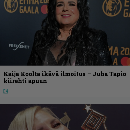
Kaija Koolta ikävä ilmoitus – Juha Tapio
kiirehti apuun