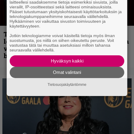
laitteellesi saadaksemme tietoja esimerkiksi sivuista, joilla
vierailit, IP-osoitteestasi sekä laitteesi ominaisuuksista.
Pääset tutustumaan yksityiskohtaisesti käyttötarkoituksiin ja
teknologiakumppaneihimme seuraavalla välilehdellä.
Hylkääminen voi vaikuttaa sivuston toimivuuteen ja
käytettävyyteen.
Thrash ’n’ roll -yhtye Madred ryydittää
Jotkin teknologiamme voivat käsitellä tietoja myös ilman
levyjulkaisua keikkareissulla kuvatulla
suostumusta, jos niillä on siihen oikeutettu peruste. Voit
vastustaa tätä tai muuttaa asetuksiasi milloin tahansa
videolla – ”Oltiin pakussa kusihädässä
seuraavalla välilehdellä.
helvetin väsyneenä…”
Hyväksyn kaikki
Omat valintani
Tietosuojakäytäntömme