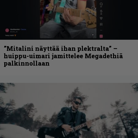
”Mitalini näyttää ihan plektralta” –
huippu-uimari jamittelee Megadethiä
palkinnollaan