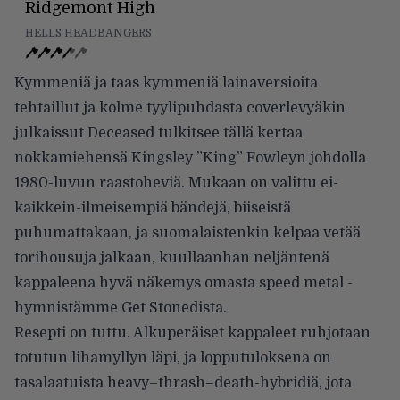
Ridgemont High
HELLS HEADBANGERS
Kymmeniä ja taas kymmeniä lainaversioita
tehtaillut ja kolme tyylipuhdasta coverlevyäkin
julkaissut Deceased tulkitsee tällä kertaa
nokkamiehensä Kingsley ”King” Fowleyn johdolla
1980-luvun raastoheviä. Mukaan on valittu ei-
kaikkein-ilmeisempiä bändejä, biiseistä
puhumattakaan, ja suomalaistenkin kelpaa vetää
torihousuja jalkaan, kuullaanhan neljäntenä
kappaleena hyvä näkemys omasta speed metal -
hymnistämme Get Stonedista.
Resepti on tuttu. Alkuperäiset kappaleet ruhjotaan
totutun lihamyllyn läpi, ja lopputuloksena on
tasalaatuista heavy–thrash–death-hybridiä, jota