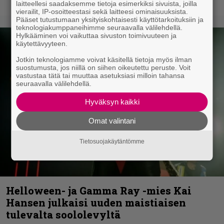
laitteellesi saadaksemme tietoja esimerkiksi sivuista, joilla
vierailit, IP-osoitteestasi sekä laitteesi ominaisuuksista.
Pääset tutustumaan yksityiskohtaisesti käyttötarkoituksiin ja
teknologiakumppaneihimme seuraavalla välilehdellä.
Hylkääminen voi vaikuttaa sivuston toimivuuteen ja
käytettävyyteen.
Jotkin teknologiamme voivat käsitellä tietoja myös ilman
suostumusta, jos niillä on siihen oikeutettu peruste. Voit
vastustaa tätä tai muuttaa asetuksiasi milloin tahansa
seuraavalla välilehdellä.
Hyväksyn kaikki
Omat valintani
Tietosuojakäytäntömme
Helloween- ja Gamma Ray -mies Kai
Hansen julkaisi uuden maistiaisen
tulevalta soololevyltä