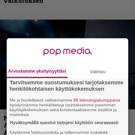
vaikutuksen
Arvostamme yksityisyyttäsi
Valintasi
Tarvitsemme suostumuksesi tarjotaksemme
henkilökohtaisen käyttökokemuksen
Me ja huolellisesti valitsemamme
88 teknologiakumppania
hyödynnämme henkilötietoja tarjotaksemme paremman
käyttäjäkokemuksen sekä kohdentaaksemme sisältöä ja
mainoksia.
Näin lähtee Ghostin Tobias Forgelta
Hyväksymällä suostut tietojesi käyttöön seuraavasti
Accept – menossa mukana myös
Anthrax- ja Korn-miehistöä
Käytämme laitetunnisteita ja tallennamme evästeitä