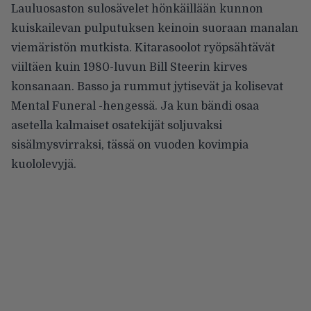
Lauluosaston sulosävelet hönkäillään kunnon
kuiskailevan pulputuksen keinoin suoraan manalan
viemäristön mutkista. Kitarasoolot ryöpsähtävät
viiltäen kuin 1980-luvun Bill Steerin kirves
konsanaan. Basso ja rummut jytisevät ja kolisevat
Mental Funeral -hengessä. Ja kun bändi osaa
asetella kalmaiset osatekijät soljuvaksi
sisälmysvirraksi, tässä on vuoden kovimpia
kuololevyjä.