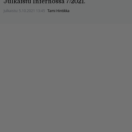
Julkaistu Infernossa 7/2021.
Julkaistu:
5.10.2021 13:45
Tami Hintikka