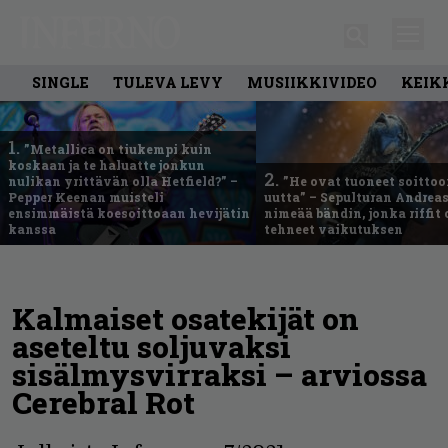
SINGLE
TULEVA LEVY
MUSIIKKIVIDEO
KEIK
1.
”Metallica on tiukempi kuin
koskaan ja te haluatte jonkun
2.
nulikan yrittävän olla Hetfield?” –
”He ovat tuoneet soittoo
Pepper Keenan muisteli
uutta” – Sepulturan Andreas
ensimmäistä koesoittoaan hevijätin
nimeää bändin, jonka riffit
kanssa
tehneet vaikutuksen
Kalmaiset osatekijät on
aseteltu soljuvaksi
sisälmysvirraksi – arviossa
Cerebral Rot