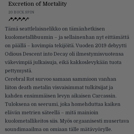
Excretion of Mortality
20 BUCK SPIN
Tämä seattlelaisnelikko on tämänhetkisen
kuolometallibuumin – ja sellainenhan nyt eittämättä
on päällä – kovimpia tekijöitä. Vuoden 2019 debyytti
Odious Descent into Decay oli ilmestymisvuotensa
väkevimpiä julkaisuja, eikä kakkoslevykään tuota
pettymystä.
Cerebral Rot survoo samaan sammioon vanhan
liiton death metalin visvaisimmat tulkitsijat ja
kahden ensimmäisen levyn aikaisen Carcassin.
Tuloksena on seerumi, joka homehduttaa kaiken
elävän metrien säteellä – mitä mainioin
kuolometallikeitos siis. Myös orgaanisesti musertava
soundimaailma on omiaan tälle mätävyörylle.