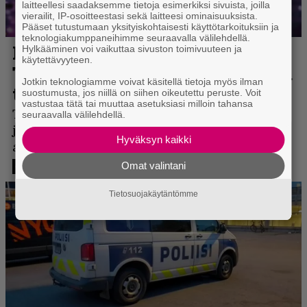
laitteellesi saadaksemme tietoja esimerkiksi sivuista, joilla
vierailit, IP-osoitteestasi sekä laitteesi ominaisuuksista.
Pääset tutustumaan yksityiskohtaisesti käyttötarkoituksiin ja
teknologiakumppaneihimme seuraavalla välilehdellä.
Hylkääminen voi vaikuttaa sivuston toimivuuteen ja
käytettävyyteen.
Jotkin teknologiamme voivat käsitellä tietoja myös ilman
suostumusta, jos niillä on siihen oikeutettu peruste. Voit
vastustaa tätä tai muuttaa asetuksiasi milloin tahansa
seuraavalla välilehdellä.
Hyväksyn kaikki
Omat valintani
Tietosuojakäytäntömme