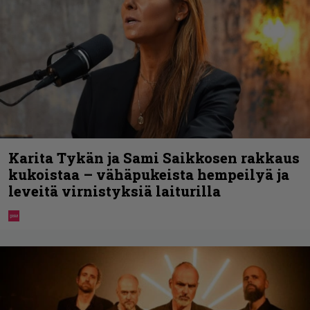
Karita Tykän ja Sami Saikkosen rakkaus
kukoistaa – vähäpukeista hempeilyä ja
leveitä virnistyksiä laiturilla