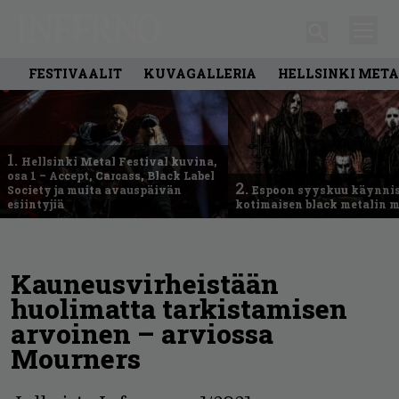
FESTIVAALIT
KUVAGALLERIA
HELLSINKI META
1.
Hellsinki Metal Festival kuvina,
osa 1 – Accept, Carcass, Black Label
2.
Society ja muita avauspäivän
Espoon syyskuu käynni
esiintyjiä
kotimaisen black metalin m
Kauneusvirheistään
huolimatta tarkistamisen
arvoinen – arviossa
Mourners