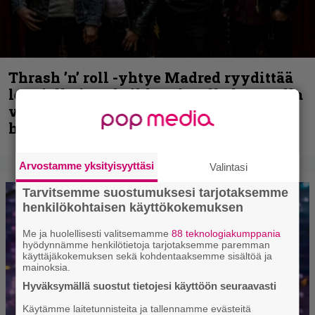
Thrash ’n’ roll -yhtye Madred ryydittää
levyjulkaisua keikkareissulla kuvatulla
videolla – ”Oltiin pakussa kusihädässä
helvetin väsyneenä…”
Arvostamme yksityisyyttäsi
Valintasi
Tarvitsemme suostumuksesi tarjotaksemme
henkilökohtaisen käyttökokemuksen
Me ja huolellisesti valitsemamme
88 teknologiakumppania
hyödynnämme henkilötietoja tarjotaksemme paremman
käyttäjäkokemuksen sekä kohdentaaksemme sisältöä ja
mainoksia.
Hyväksymällä suostut tietojesi käyttöön seuraavasti
Käytämme laitetunnisteita ja tallennamme evästeitä