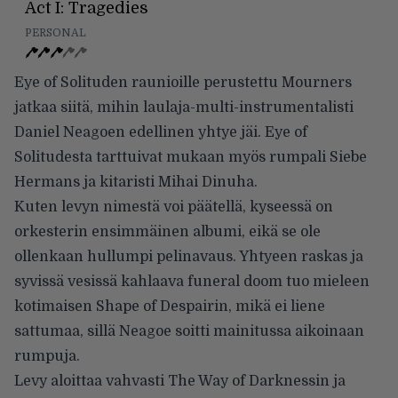
Act I: Tragedies
PERSONAL
Eye of Solituden raunioille perustettu Mourners
jatkaa siitä, mihin laulaja-multi-instrumentalisti
Daniel Neagoen edellinen yhtye jäi. Eye of
Solitudesta tarttuivat mukaan myös rumpali Siebe
Hermans ja kitaristi Mihai Dinuha.
Kuten levyn nimestä voi päätellä, kyseessä on
orkesterin ensimmäinen albumi, eikä se ole
ollenkaan hullumpi pelinavaus. Yhtyeen raskas ja
syvissä vesissä kahlaava funeral doom tuo mieleen
kotimaisen Shape of Despairin, mikä ei liene
sattumaa, sillä Neagoe soitti mainitussa aikoinaan
rumpuja.
Levy aloittaa vahvasti The Way of Darknessin ja