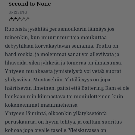
Second to None
UPRISING
Ruotsista jysähtää perusmoukarin läimäys jos
toinenkin, kun muurinmurtaja moukuttaa
debyytillään korvakäytävän seinämiä. Touhu on
hard rockia, ja molemmat sanat voi alleviivata ja
lihavoida, siksi jyhkeää ja tomeraa on ilmaisunsa.
Yhtyeen muhkeasta jymistelystä voi vetää suorat
yhdysviivat Mustaschiin. Yhtäläisyys on jopa
häiritsevän ilmeinen, paitsi että Battering Ram ei ole
lainkaan niin kiinnostava tai moniulotteinen kuin
kokeneemmat maanmiehensä.
Yhtyeen läimintä, olkoonkin yllätyksetöntä
peruskauraa, on hyvin tehtyä, ja osittain suoritus
kohoaa jopa oivalle tasolle. Yleiskuvassa on