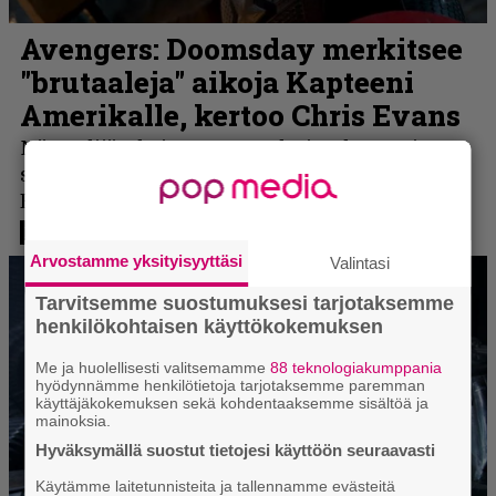
Arvostamme yksityisyyttäsi
Valintasi
Tarvitsemme suostumuksesi tarjotaksemme
henkilökohtaisen käyttökokemuksen
Me ja huolellisesti valitsemamme
88 teknologiakumppania
hyödynnämme henkilötietoja tarjotaksemme paremman
käyttäjäkokemuksen sekä kohdentaaksemme sisältöä ja
mainoksia.
Hyväksymällä suostut tietojesi käyttöön seuraavasti
Käytämme laitetunnisteita ja tallennamme evästeitä