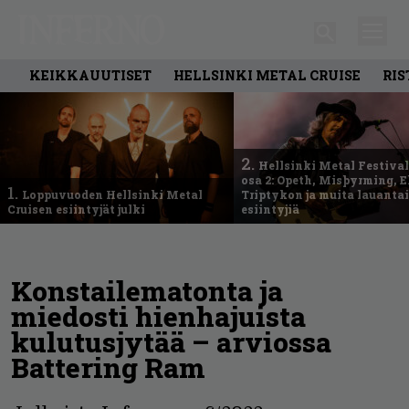
KEIKKAUUTISET
HELLSINKI METAL CRUISE
RIS
2.
Hellsinki Metal Festival
osa 2: Opeth, Misþyrming, E
1.
Loppuvuoden Hellsinki Metal
Triptykon ja muita lauanta
Cruisen esiintyjät julki
esiintyjiä
Konstailematonta ja
miedosti hienhajuista
kulutusjytää – arviossa
Battering Ram