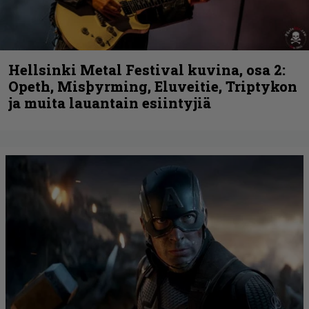
Hellsinki Metal Festival kuvina, osa 2:
Opeth, Misþyrming, Eluveitie, Triptykon
ja muita lauantain esiintyjiä