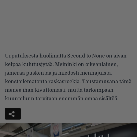
Urputuksesta huolimatta Second to None on aivan
kelpoa kulutusjytää. Meininki on oikeanlainen,
jämerää puskentaa ja miedosti hienhajuista,
konstailematonta raskasrockia. Taustamusana tämä
menee ihan kivuttomasti, mutta tarkempaan
kuunteluun tarvitaan enemmän omaa sisältöä.