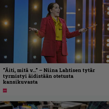
”Äiti, mitä v…” – Niina Lahtisen tytär
tyrmistyi äidistään otetusta
kansikuvasta