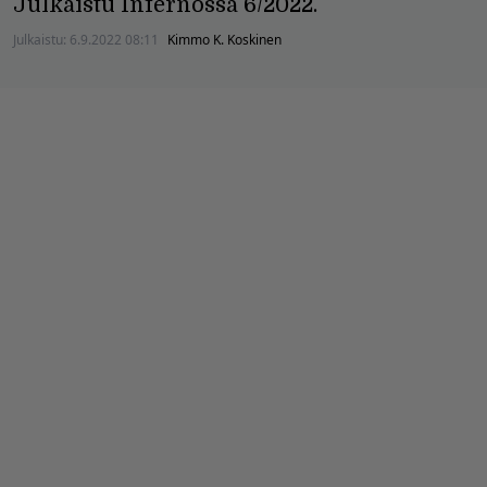
Julkaistu Infernossa 6/2022.
Julkaistu:
6.9.2022 08:11
Kimmo K. Koskinen