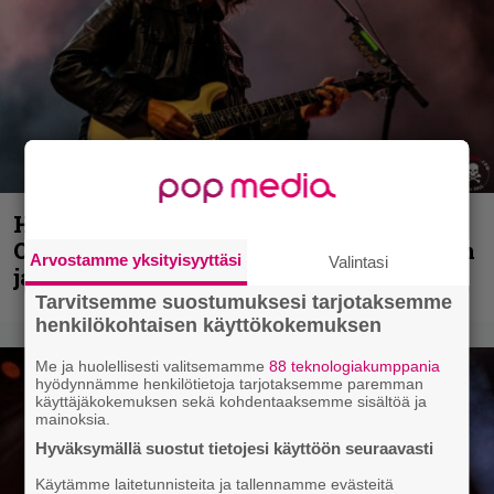
Hellsinki Metal Festival kuvina, osa 2:
Opeth, Misþyrming, Eluveitie, Triptykon
Arvostamme yksityisyyttäsi
Valintasi
ja muita lauantain esiintyjiä
Tarvitsemme suostumuksesi tarjotaksemme
henkilökohtaisen käyttökokemuksen
Me ja huolellisesti valitsemamme
88 teknologiakumppania
hyödynnämme henkilötietoja tarjotaksemme paremman
käyttäjäkokemuksen sekä kohdentaaksemme sisältöä ja
mainoksia.
Hyväksymällä suostut tietojesi käyttöön seuraavasti
Käytämme laitetunnisteita ja tallennamme evästeitä