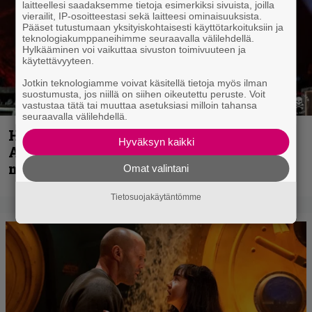
laitteellesi saadaksemme tietoja esimerkiksi sivuista, joilla
vierailit, IP-osoitteestasi sekä laitteesi ominaisuuksista.
Pääset tutustumaan yksityiskohtaisesti käyttötarkoituksiin ja
teknologiakumppaneihimme seuraavalla välilehdellä.
Hylkääminen voi vaikuttaa sivuston toimivuuteen ja
käytettävyyteen.
Jotkin teknologiamme voivat käsitellä tietoja myös ilman
suostumusta, jos niillä on siihen oikeutettu peruste. Voit
vastustaa tätä tai muuttaa asetuksiasi milloin tahansa
seuraavalla välilehdellä.
Hellsinki Metal Festival kuvina, osa 1 –
Hyväksyn kaikki
Accept, Carcass, Black Label Society ja
muita avauspäivän esiintyjiä
Omat valintani
Tietosuojakäytäntömme