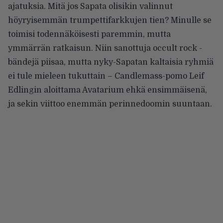
ajatuksia. Mitä jos Sapata olisikin valinnut
höyryisemmän trumpettifarkkujen tien? Minulle se
toimisi todennäköisesti paremmin, mutta
ymmärrän ratkaisun. Niin sanottuja occult rock -
bändejä piisaa, mutta nyky-Sapatan kaltaisia ryhmiä
ei tule mieleen tukuttain – Candlemass-pomo Leif
Edlingin aloittama Avatarium ehkä ensimmäisenä,
ja sekin viittoo enemmän perinnedoomin suuntaan.