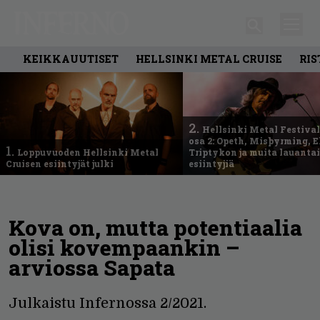
KEIKKAUUTISET
HELLSINKI METAL CRUISE
RIS
2.
Hellsinki Metal Festival
osa 2: Opeth, Misþyrming, E
1.
Loppuvuoden Hellsinki Metal
Triptykon ja muita lauanta
Cruisen esiintyjät julki
esiintyjiä
Kova on, mutta potentiaalia
olisi kovempaankin –
arviossa Sapata
Julkaistu Infernossa 2/2021.