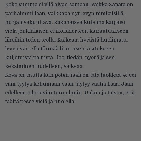
Koko summa ei yllä aivan samaan. Vaikka Sapata on
parhaimmillaan, vaikkapa nyt levyn nimibiisillä,
hurjan vakuuttava, kokonaisvaikutelma kaipaisi
vielä jonkinlaisen erikoiskierteen kairautuakseen
lihoihin toden teolla. Kaikesta hyvästä huolimatta
levyn varrella törmää liian usein ajatukseen
kuljetuista poluista. Joo, tiedän: pyörä ja sen
keksiminen uudelleen, vaikeaa.
Kova on, mutta kun potentiaali on tätä luokkaa, ei voi
vain tyytyä kehumaan vaan täytyy vaatia lisää. Jään
edelleen odottaviin tunnelmiin. Uskon ja toivon, että
täältä pesee vielä ja huolella.