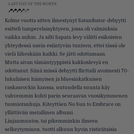
LAST DAY OF THE NORTH
Kolme vuotta sitten ilmestynyt Satanibator-debyytti
esitteli tamperelaisyhtyeen, jossa oli valmiuksia
vaikka mihin. Ja silti Sapata-levy välitti esikoisten
yhteydessä usein esiintyvän tunteen, ettei tässä ole
vielä läheskään kaikki. Se jätti odottamaan.
Mutta aivan tämäntyyppistä kakkoslevyä en
odottanut. Siinä missä debyytti flirttaili avoimesti 70-
lukulaisen hämyisen ja bluesinkatkuisen
raskasrockin kanssa, uutuudella suunta käy
vahvemmin kohti parin seuraavan vuosikymmenen
tuomiotanhuja. Kiteyttäen No Sun to Embrace on
yllättävän metallinen albumi.
Linjanmuutos, tai pikemminkin ilmeen
selkeytyminen, tuotti alkuun hyvin ristiriitaisia