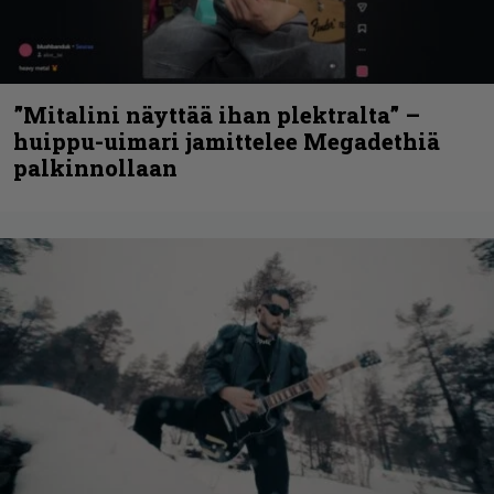
”Mitalini näyttää ihan plektralta” –
huippu-uimari jamittelee Megadethiä
palkinnollaan