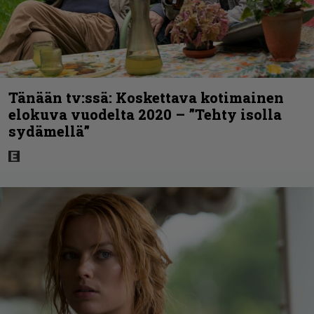
Tänään tv:ssä: Koskettava kotimainen
elokuva vuodelta 2020 – ”Tehty isolla
sydämellä”