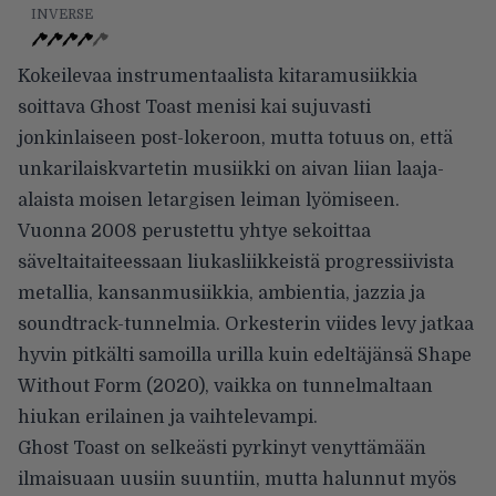
INVERSE
Kokeilevaa instrumentaalista kitaramusiikkia
soittava Ghost Toast menisi kai sujuvasti
jonkinlaiseen post-lokeroon, mutta totuus on, että
unkarilaiskvartetin musiikki on aivan liian laaja-
alaista moisen letargisen leiman lyömiseen.
Vuonna 2008 perustettu yhtye sekoittaa
säveltaitaiteessaan liukasliikkeistä progressiivista
metallia, kansanmusiikkia, ambientia, jazzia ja
soundtrack-tunnelmia. Orkesterin viides levy jatkaa
hyvin pitkälti samoilla urilla kuin edeltäjänsä Shape
Without Form (2020), vaikka on tunnelmaltaan
hiukan erilainen ja vaihtelevampi.
Ghost Toast on selkeästi pyrkinyt venyttämään
ilmaisuaan uusiin suuntiin, mutta halunnut myös