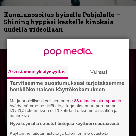
Kunnianosoitus hyiselle Pohjolalle –
Shining hyppäsi keskelle kinoksia
uudella videollaan
Arvostamme yksityisyyttäsi
Valintasi
Tarvitsemme suostumuksesi tarjotaksemme
henkilökohtaisen käyttökokemuksen
Me ja huolellisesti valitsemamme
88 teknologiakumppania
hyödynnämme henkilötietoja tarjotaksemme paremman
käyttäjäkokemuksen sekä kohdentaaksemme sisältöä ja
mainoksia.
Hyväksymällä suostut tietojesi käyttöön seuraavasti
Käytämme laitetunnisteita ja tallennamme evästeitä