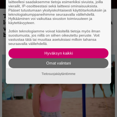
laitteellesi saadaksemme tietoja esimerkiksi sivuista, joilla
vierailit, IP-osoitteestasi sekä laitteesi ominaisuuksista.
Pääset tutustumaan yksityiskohtaisesti käyttötarkoituksiin ja
teknologiakumppaneihimme seuraavalla välilehdellä.
Thrash ’n’ roll -yhtye Madred ryydittää
Hylkääminen voi vaikuttaa sivuston toimivuuteen ja
levyjulkaisua keikkareissulla kuvatulla
käytettävyyteen.
videolla – ”Oltiin pakussa kusihädässä
Jotkin teknologiamme voivat käsitellä tietoja myös ilman
helvetin väsyneenä…”
suostumusta, jos niillä on siihen oikeutettu peruste. Voit
vastustaa tätä tai muuttaa asetuksiasi milloin tahansa
seuraavalla välilehdellä.
Hyväksyn kaikki
Omat valintani
Tietosuojakäytäntömme