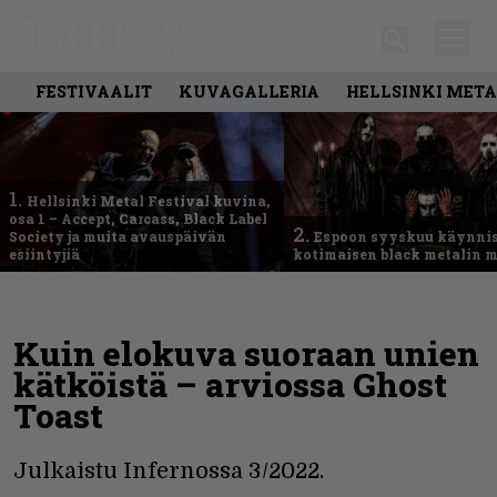
FESTIVAALIT
KUVAGALLERIA
HELLSINKI META
1.
Hellsinki Metal Festival kuvina,
osa 1 – Accept, Carcass, Black Label
2.
Society ja muita avauspäivän
Espoon syyskuu käynni
esiintyjiä
kotimaisen black metalin m
Kuin elokuva suoraan unien
kätköistä – arviossa Ghost
Toast
Julkaistu Infernossa 3/2022.