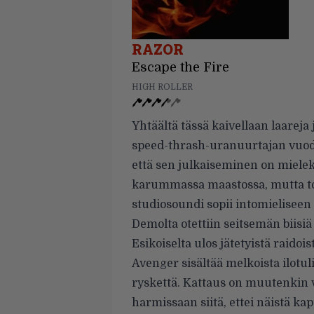
RAZOR
Escape the Fire
HIGH ROLLER
Yhtäältä tässä kaivellaan laareja 
speed-thrash-uranuurtajan vuod
että sen julkaiseminen on mielek
karummassa maastossa, mutta toi
studiosoundi sopii intomieliseen 
Demolta otettiin seitsemän biisiä
Esikoiselta ulos jätetyistä raido
Avenger sisältää melkoista ilotuli
ryskettä. Kattaus on muutenkin v
harmissaan siitä, ettei näistä ka