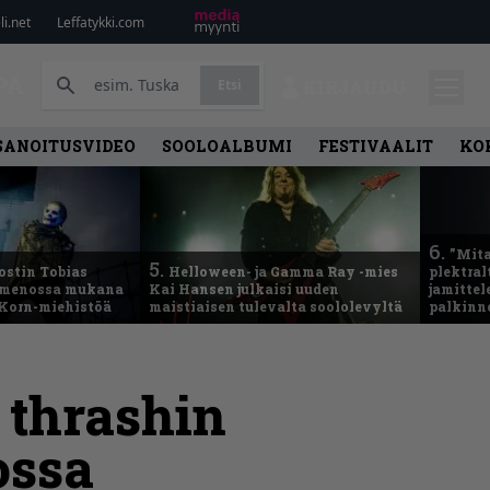
i.net
Leffatykki.com
PA
Etsi
KIRJAUDU
SANOITUSVIDEO
SOOLOALBUMI
FESTIVAALIT
KO
6.
”Mita
5.
ostin Tobias
Helloween- ja Gamma Ray -mies
plektral
– menossa mukana
Kai Hansen julkaisi uuden
jamitte
 Korn-miehistöä
maistiaisen tulevalta soololevyltä
palkinn
thrashin
ossa