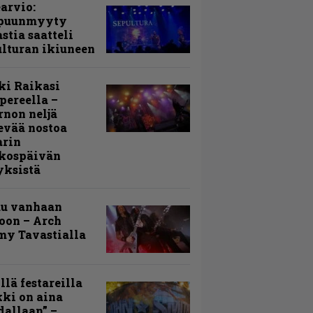
arvio:
puunmyyty
stia saatteli
lturan ikiuneen
ki Raikasi
ereella –
rnon neljä
evää nostoa
arin
kospäivän
yksistä
uu vanhaan
toon – Arch
my Tavastialla
llä festareilla
ki on aina
allaan” –