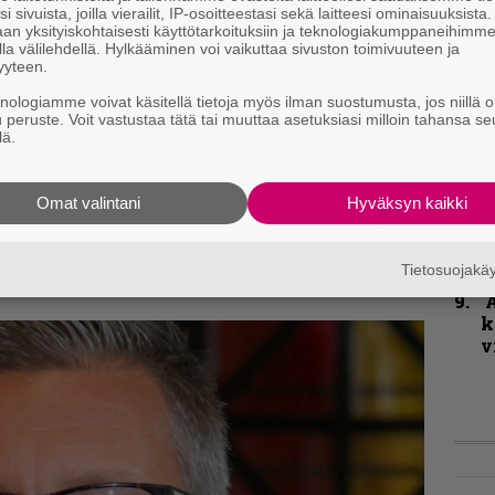
i sivuista, joilla vierailit, IP-osoitteestasi sekä laitteesi ominaisuuksista
K
an yksityiskohtaisesti käyttötarkoituksiin ja teknologiakumppaneihimm
m
la välilehdellä. Hylkääminen voi vaikuttaa sivuston toimivuuteen ja
s
yyteen.
knologiamme voivat käsitellä tietoja myös ilman suostumusta, jos niillä o
B
u peruste. Voit vastustaa tätä tai muuttaa asetuksiasi milloin tahansa se
t
lä.
K
Omat valintani
Hyväksyn kaikki
P
k
v
Tietosuojak
A
k
v