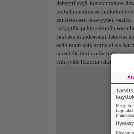
debyyttilevyä. Kovapintainen ilma
metallimaailmassa hätkähdyttäv
ääniteknisen iskevyyden osalta.
Debyytille pehmeämmän soundin 
raa’assa muodossaan. Iskevän k
esiin mainiosti, mutta ei ole äänite
suositella fiinimmän tuotannon ys
viihtyville Razorin vihmonta ki
Ar
Tarvit
käytt
Me ja huo
tarjotak
mainoksi
Hyväksym
Käytämme 