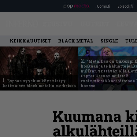
Como.fi
Episodi.fi
ETUSIVU
UUTISET
LEVY
KEIKKAUUTISET
BLACK METAL
SINGLE
TUL
2.
”Metallica on tiukempi 
koskaan ja te haluatte jonk
nulikan yrittävän olla Hetfi
Pepper Keenan muisteli
1.
Espoon syyskuu käynnistyy
ensimmäistä koesoittoaan 
kotimaisen black metalin merkeissä
kanssa
Kuumana ki
alkulähteill