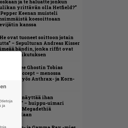
oskaan ja te haluatte jonkun
ulikan yrittävän olla Hetfield?”
 Pepper Keenan muisteli
nsimmäistä koesoittoaan
evijätin kanssa
He ovat tuoneet soittoon jotain
utta” – Sepulturan Andreas Kisser
imeää bändin, jonka riffit ovat
ehneet vaikutuksen
äin lähtee Ghostin Tobias
orgelta Accept – menossa
ukana myös Anthrax- ja Korn-
iehistöä
sen
Mitalini näyttää ihan
tietoja
lektralta” – huippu-uimari
 ja
amittelee Megadethiä
alkinnollaan
Helloween- ja Gamma Ray -mies
toja