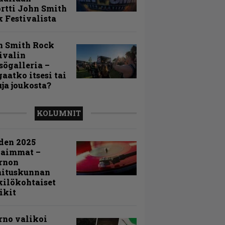
rtti John Smith
 Festivalista
n Smith Rock
ivalin
sögalleria –
aatko itsesi tai
uja joukosta?
KOLUMNIT
den 2025
kaimmat –
rnon
mituskunnan
ilökohtaiset
ikit
rno valikoi