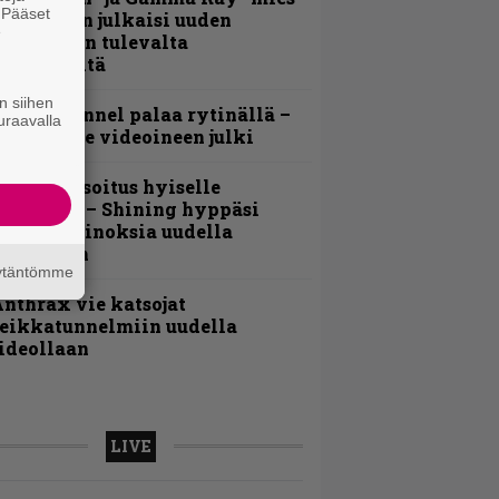
. Pääset
ai Hansen julkaisi uuden
e
aistiaisen tulevalta
oololevyltä
n siihen
lind Channel palaa rytinällä –
uraavalla
uplasingle videoineen julki
unnianosoitus hyiselle
ohjolalle – Shining hyppäsi
eskelle kinoksia uudella
ideollaan
äytäntömme
nthrax vie katsojat
eikkatunnelmiin uudella
ideollaan
LIVE