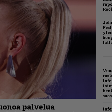
rapo
Rock
Joh
Fest
ylei
bong
tutt
Vuo
ras
Infe
toi
henk
suos
uonoa palvelua
Infe