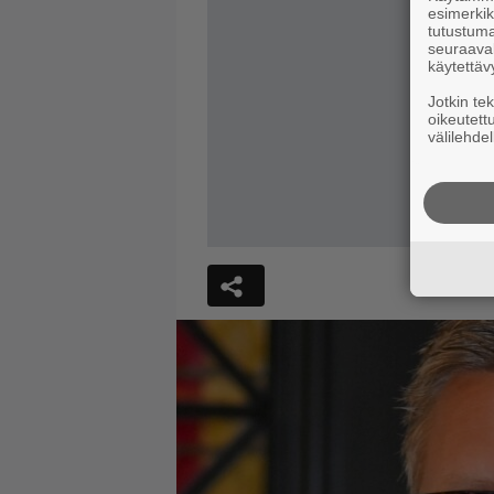
esimerkiks
tutustuma
seuraaval
käytettäv
Jotkin te
oikeutett
välilehdel