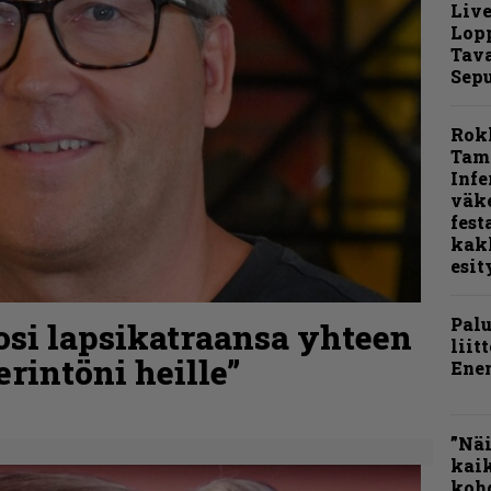
Live
Lop
Tava
Sepu
Rok
Tamp
Infe
väk
fest
kak
esit
Pal
osi lapsikatraansa yhteen
liit
rintöni heille”
Ene
”Näi
kaik
kohd