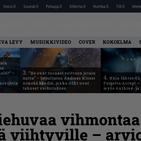
Voice.fi
Soundi.fi
Pelaaja.fi
Inferno.fi
Rumba.fi
Tilt.fi
Metel
ARVIOT
LEHTI
HAASTATTELUT
KAUP
EVA LEVY
MUSIIKKIVIDEO
COVER
KOKOELMA
kuin
un
3.
eld?” –
”He ovat tuoneet soittoon jotain
4.
uutta” – Sepulturan Andreas Kisser
Näin lähtee Gh
hevijätin
nimeää bändin, jonka riffit ovat
Forgelta Accept 
tehneet vaikutuksen
myös Anthrax- ja
ehuvaa vihmontaa 
ä viihtyville – arvi