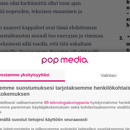
k
isu olisi kieltämättä ollut tuon ajan
n
ää nopeuden, teknisen osaamisen ja
–
e
h
saaneet kappaleet ovat tässä ehdottoman
onstailematon soundi tuo energian ja vimman
”
u
knisesti sillä tasolla, että tätä uskaltaisi
n
täville. Raa’an proto-thrashin alkulähteillä
t
ehuu varmasti kuumana.
N
F
vostamme yksityisyyttäsi
Valintasi
m
m
semme suostumuksesi tarjotaksemme henkilökohtai
ökokemuksen
”
lellisesti valitsemamme
88 teknologiakumppania
hyödynnämme henkilö
p
semme paremman käyttäjäkokemuksen sekä kohdentaaksemme sisältöä
j
a.
p
ällä suostut tietojesi käyttöön seuraavasti
laitetunnisteita ja tallennamme evästeitä laitteellesi saadaksemme tie