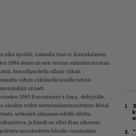
jo aika syvältä, toisaalta taas ei. Kanadalaisen
en 1984 demo on sen verran valmista tavaraa,
ästä. Soundipuolella ollaan vähän
saalta vähän räkäisellä tavalla tuhnu
meininkiin oivasti.
 vuoden 1985 Executioner’s Song -debyytille.
ista ainakin reilut seitsemänminuuttinen Metal
k
tusta, selkeästi aikaansa edellä ollutta
m
akuuttava, ja bändi on ollut ihan aiheesta
ppaleista muodostettu bändin varsinaista
”