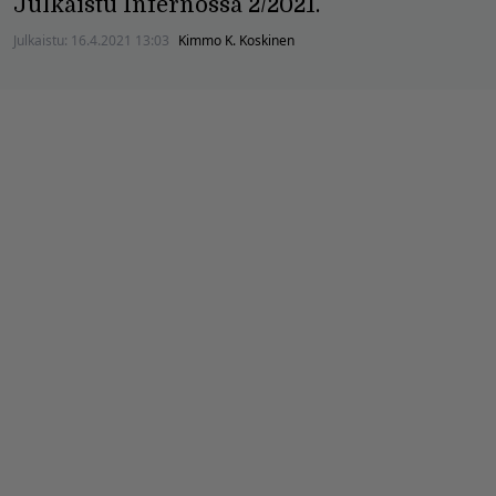
Julkaistu Infernossa 2/2021.
Julkaistu:
16.4.2021 13:03
Kimmo K. Koskinen