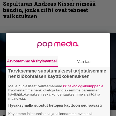
Sepulturan Andreas Kisser nimeää
bändin, jonka riffit ovat tehneet
vaikutuksen
Arvostamme yksityisyyttäsi
Valintasi
Tarvitsemme suostumuksesi tarjotaksemme
henkilökohtaisen käyttökokemuksen
Me ja huolellisesti valitsemamme
88 teknologiakumppania
hyödynnämme henkilötietoja tarjotaksemme paremman
käyttäjäkokemuksen sekä kohdentaaksemme sisältöä ja
mainoksia.
Hyväksymällä suostut tietojesi käyttöön seuraavasti
Käytämme laitetunnisteita ja tallennamme evästeitä