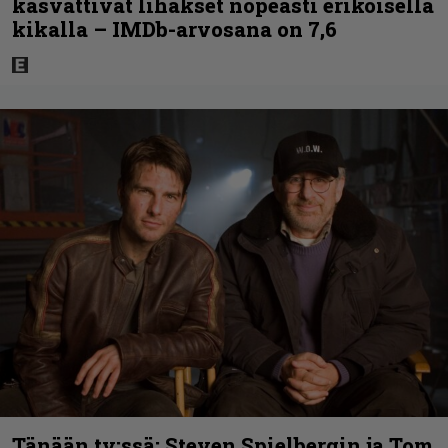
kasvattivat lihakset nopeasti erikoisella
kikalla – IMDb-arvosana on 7,6
Tänään tv:ssä: Steven Spielbergin ja Tom