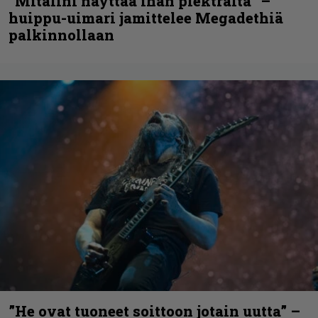
”Mitalini näyttää ihan plektralta” –
huippu-uimari jamittelee Megadethiä
palkinnollaan
”He ovat tuoneet soittoon jotain uutta” –