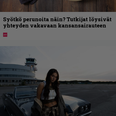
Syötkö perunoita näin? Tutkijat löysivät
yhteyden vakavaan kansansairauteen