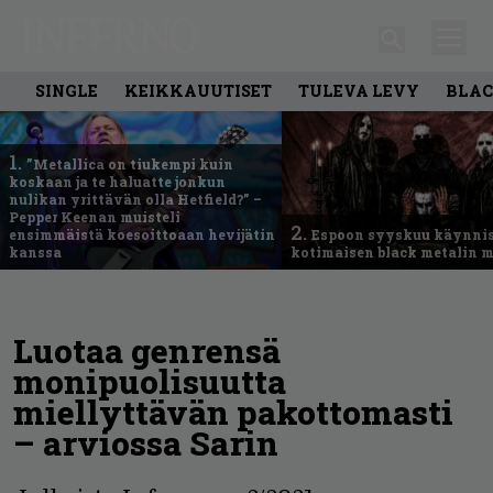
SINGLE
KEIKKAUUTISET
TULEVA LEVY
BLAC
1.
”Metallica on tiukempi kuin
koskaan ja te haluatte jonkun
nulikan yrittävän olla Hetfield?” –
Pepper Keenan muisteli
2.
ensimmäistä koesoittoaan hevijätin
Espoon syyskuu käynni
kanssa
kotimaisen black metalin m
Luotaa genrensä
monipuolisuutta
miellyttävän pakottomasti
– arviossa Sarin