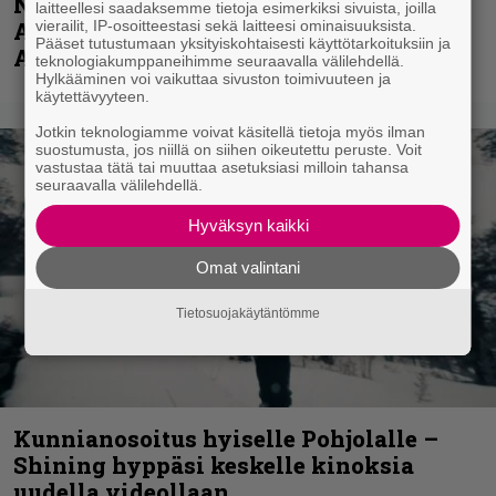
Näin lähtee Ghostin Tobias Forgelta
laitteellesi saadaksemme tietoja esimerkiksi sivuista, joilla
vierailit, IP-osoitteestasi sekä laitteesi ominaisuuksista.
Accept – menossa mukana myös
Pääset tutustumaan yksityiskohtaisesti käyttötarkoituksiin ja
Anthrax- ja Korn-miehistöä
teknologiakumppaneihimme seuraavalla välilehdellä.
Hylkääminen voi vaikuttaa sivuston toimivuuteen ja
käytettävyyteen.
Jotkin teknologiamme voivat käsitellä tietoja myös ilman
suostumusta, jos niillä on siihen oikeutettu peruste. Voit
vastustaa tätä tai muuttaa asetuksiasi milloin tahansa
seuraavalla välilehdellä.
Hyväksyn kaikki
Omat valintani
Tietosuojakäytäntömme
Kunnianosoitus hyiselle Pohjolalle –
Shining hyppäsi keskelle kinoksia
uudella videollaan