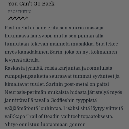
You Can’t Go Back
PROSTHETIC
Post-metal ei liene erityisen suuria massoja
huumaava lajityyppi, mutta sen pinnan alla
tunnutaan tekevän mainiota musiikkia. Sitä tekee
myös kanadalainen Sarin, joka on nyt kolmannen
levynsä äärellä.
Raskasta jyrinää, roisia karjuntaa ja romuluista
rumpujenpauketta seuraavat tummat syvänteet ja
kimaltavat tuulet. Sarinin post-metal on paitsi
Neurosis-perimän mukaista hidasta järistelyä myös
jännittävällä tavalla Godfleshin tyyppistä
vääjäämätöntä louhintaa. Lisäksi siitä löytyy viitteitä
vaikkapa Trail of Deadin vaihtoehtopaatoksesta.
Yhtye onnistuu luotaamaan genren