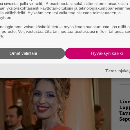
i sivuista, joilla vierailit, IP-osoitteestasi sekä laitteesi ominaisuuksista
u
an yksityiskohtaisesti käyttötarkoituksiin ja teknologiakumppaneihimm
m
la välilehdellä. Hylkääminen voi vaikuttaa sivuston toimivuuteen ja
u ja etenkin Nowhere to Fly soivat sopivasti
yyteen.
. Sen sijaan akustiset viritelmät Crying Wolf
”
knologiamme voivat käsitellä tietoja myös ilman suostumusta, jos niillä o
t
stu Thornsin linjaan lainkaan.
u peruste. Voit vastustaa tätä tai muuttaa asetuksiasi milloin tahansa se
m
lä.
t
Omat valintani
Hyväksyn kaikki
m
Tietosuojak
Live
Lop
Tava
Sepu