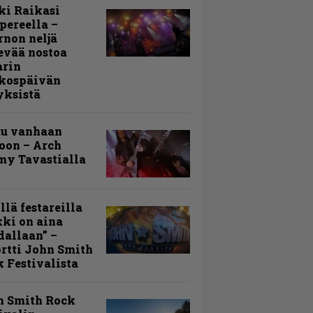
ki Raikasi
ereella –
rnon neljä
evää nostoa
arin
kospäivän
yksistä
uu vanhaan
toon – Arch
my Tavastialla
llä festareilla
ki on aina
allaan” –
rtti John Smith
 Festivalista
n Smith Rock