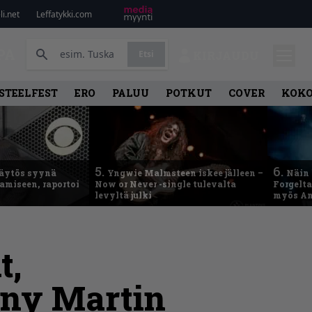
i.net
Leffatykki.com
PA
Etsi
KIRJAUDU
STEELFEST
ERO
PALUU
POTKUT
COVER
KOK
5.
6.
käytös syynä
Yngwie Malmsteen iskee jälleen –
Näin 
tamiseen, raportoi
Now or Never -single tulevalta
Forgelt
levyltä julki
myös An
t,
ony Martin