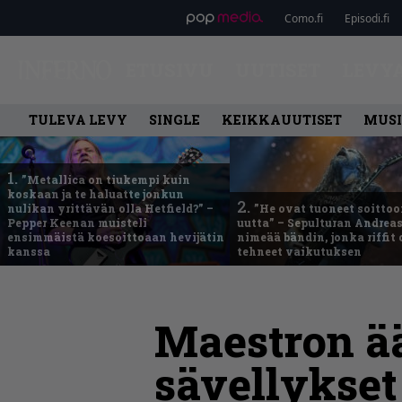
Como.fi
Episodi.fi
ETUSIVU
UUTISET
LEVY
TULEVA LEVY
SINGLE
KEIKKAUUTISET
MUSI
1.
”Metallica on tiukempi kuin
koskaan ja te haluatte jonkun
2.
nulikan yrittävän olla Hetfield?” –
”He ovat tuoneet soittoo
Pepper Keenan muisteli
uutta” – Sepulturan Andreas
ensimmäistä koesoittoaan hevijätin
nimeää bändin, jonka riffit
kanssa
tehneet vaikutuksen
Maestron ää
sävellykset