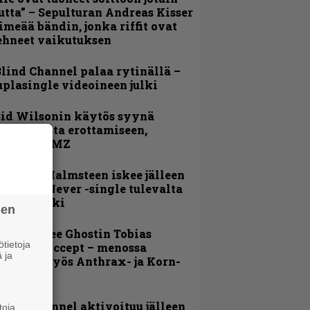
utta” – Sepulturan Andreas Kisser
imeää bändin, jonka riffit ovat
ehneet vaikutuksen
lind Channel palaa rytinällä –
uplasingle videoineen julki
id Wilsonin käytös syynä
lipknotista erottamiseen,
aportoi TMZ
ngwie Malmsteen iskee jälleen
 Now or Never -single tulevalta
evyltä julki
sen
äin lähtee Ghostin Tobias
tietoja
orgelta Accept – menossa
 ja
ukana myös Anthrax- ja Korn-
iehistöä
lind Channel aktivoituu jälleen
toja