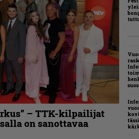
Fest
ylei
bong
tutt
Vuo
ras
Infe
toi
henk
suos
Infe
vuo
kus” – TTK-kilpailijat
kov
täss
nsalla on sanottavaa
kär