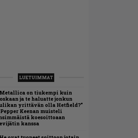
LUETUIMMAT
Metallica on tiukempi kuin
oskaan ja te haluatte jonkun
ulikan yrittävän olla Hetfield?”
 Pepper Keenan muisteli
nsimmäistä koesoittoaan
evijätin kanssa
He ovat tuoneet soittoon jotain