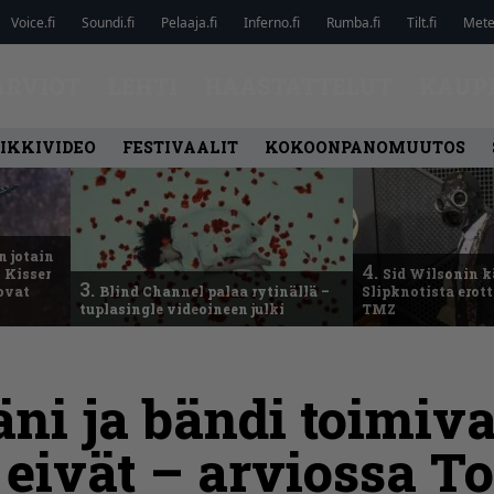
Voice.fi
Soundi.fi
Pelaaja.fi
Inferno.fi
Rumba.fi
Tilt.fi
Metel
ARVIOT
LEHTI
HAASTATTELUT
KAUP
IKKIVIDEO
FESTIVAALIT
KOKOONPANOMUUTOS
n jotain
4.
 Kisser
Sid Wilsonin 
3.
 ovat
Blind Channel palaa rytinällä –
Slipknotista erot
tuplasingle videoineen julki
TMZ
ni ja bändi toimiva
 eivät – arviossa T