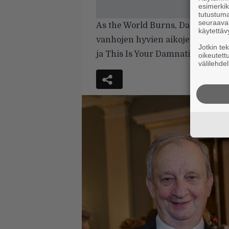
esimerkiks
tutustuma
seuraaval
As the World Burns, Damned by Yo
käytettäv
vanhojen hyvien aikojen hengessä
Jotkin te
ja This Is Your Damnation eivät i
oikeutett
välilehdel