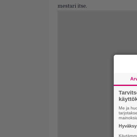
mestari itse.
Ar
Tarvit
käytt
Me ja huo
tarjotak
mainoksi
Hyväksym
Käytämme 