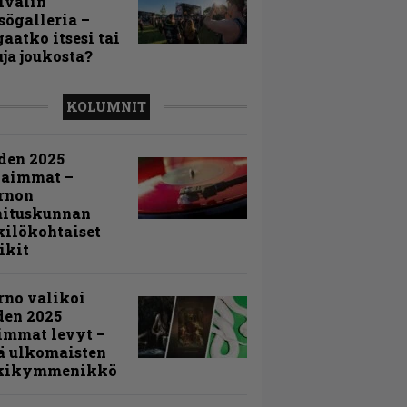
ivalin
sögalleria –
aatko itsesi tai
uja joukosta?
KOLUMNIT
den 2025
kaimmat –
rnon
mituskunnan
ilökohtaiset
ikit
rno valikoi
den 2025
immat levyt –
ä ulkomaisten
kikymmenikkö