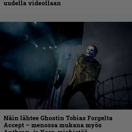
uudella videollaan
Näin lähtee Ghostin Tobias Forgelta
Accept – menossa mukana myös
Anthrax- ja Korn-miehistöä