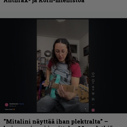
”Mitalini näyttää ihan plektralta” –