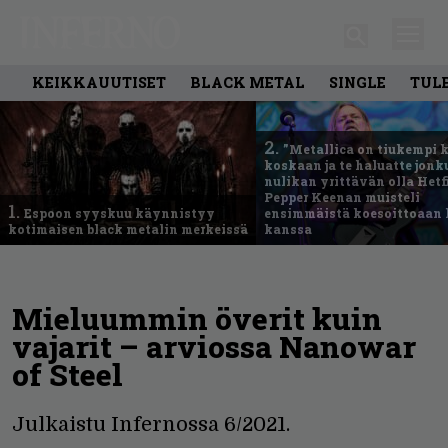
KEIKKAUUTISET
BLACK METAL
SINGLE
TUL
2.
”Metallica on tiukempi 
koskaan ja te haluatte jonk
nulikan yrittävän olla Hetfi
Pepper Keenan muisteli
1.
Espoon syyskuu käynnistyy
ensimmäistä koesoittoaan 
kotimaisen black metalin merkeissä
kanssa
Mieluummin överit kuin
vajarit – arviossa Nanowar
of Steel
Julkaistu Infernossa 6/2021.