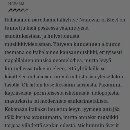
NAPALM
Italialainen parodiametalliyhtye Nanowar of Steel on
tunnettu kieli poskessa väännetyistä
sanoituksistaan ja hulvattomista
musiikkivideoistaan. Yhtyeen kuudennen albumin
teemana on italialainen kansanmusiikki, erityisesti
napolilainen musica neomelodica, mutta levyä
kunnellessa tulee mieleen, että yhtä lailla se
käsittelee italialaisen musiikin historiaa yleiselläkin
tasolla. Oli sitten kyse Rossinin aarioista, Paganinin
kapriiseista, perinteisestä iskelmästä, italopopista,
masurkasta tai modernista sankarimetallista.
Kokonaan italiaksi lauletun levyn lyyrinen anti jää
tällä kertaa avautumatta, mutta onneksi musiikki
tarjoaa viihdettä senkin edestä. Mielummin överit