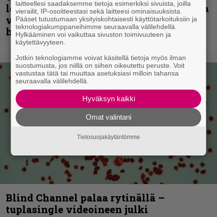
laitteellesi saadaksemme tietoja esimerkiksi sivuista, joilla
levyjulkaisua keikkareissulla kuvatulla
vierailit, IP-osoitteestasi sekä laitteesi ominaisuuksista.
videolla – ”Oltiin pakussa kusihädässä
Pääset tutustumaan yksityiskohtaisesti käyttötarkoituksiin ja
teknologiakumppaneihimme seuraavalla välilehdellä.
helvetin väsyneenä…”
Hylkääminen voi vaikuttaa sivuston toimivuuteen ja
käytettävyyteen.
Jotkin teknologiamme voivat käsitellä tietoja myös ilman
suostumusta, jos niillä on siihen oikeutettu peruste. Voit
vastustaa tätä tai muuttaa asetuksiasi milloin tahansa
seuraavalla välilehdellä.
Hyväksyn kaikki
Omat valintani
Tietosuojakäytäntömme
Blind Channel palaa rytinällä –
tuplasingle videoineen julki