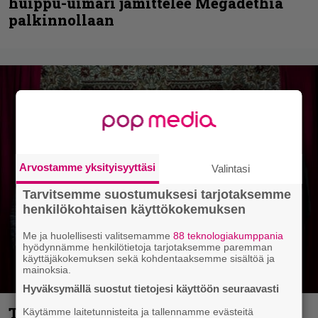
huippu-uimari jamittelee Megadethiä
palkinnollaan
Arvostamme yksityisyyttäsi
Valintasi
Tarvitsemme suostumuksesi tarjotaksemme
henkilökohtaisen käyttökokemuksen
Me ja huolellisesti valitsemamme
88 teknologiakumppania
hyödynnämme henkilötietoja tarjotaksemme paremman
käyttäjäkokemuksen sekä kohdentaaksemme sisältöä ja
mainoksia.
Hyväksymällä suostut tietojesi käyttöön seuraavasti
Thrash ’n’ roll -yhtye Madred ryydittää
Käytämme laitetunnisteita ja tallennamme evästeitä