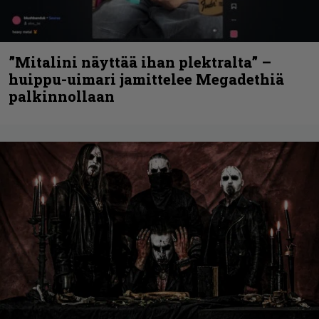
”Mitalini näyttää ihan plektralta” –
huippu-uimari jamittelee Megadethiä
palkinnollaan