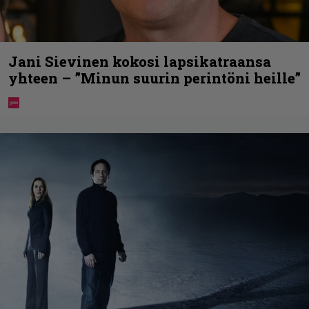
Jani Sievinen kokosi lapsikatraansa
yhteen – ”Minun suurin perintöni heille”