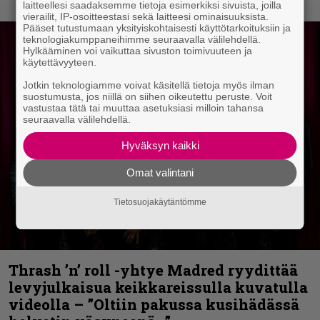
laitteellesi saadaksemme tietoja esimerkiksi sivuista, joilla
vierailit, IP-osoitteestasi sekä laitteesi ominaisuuksista.
Pääset tutustumaan yksityiskohtaisesti käyttötarkoituksiin ja
teknologiakumppaneihimme seuraavalla välilehdellä.
Hylkääminen voi vaikuttaa sivuston toimivuuteen ja
käytettävyyteen.
Jotkin teknologiamme voivat käsitellä tietoja myös ilman
suostumusta, jos niillä on siihen oikeutettu peruste. Voit
vastustaa tätä tai muuttaa asetuksiasi milloin tahansa
seuraavalla välilehdellä.
Hyväksyn kaikki
Omat valintani
Tietosuojakäytäntömme
Thrash ’n’ roll -yhtye Madred ryydittää
levyjulkaisua keikkareissulla kuvatulla
videolla – ”Oltiin pakussa kusihädässä