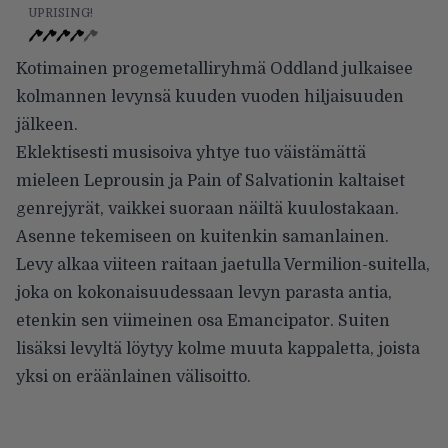
UPRISING!
Kotimainen progemetalliryhmä Oddland julkaisee
kolmannen levynsä kuuden vuoden hiljaisuuden
jälkeen.
Eklektisesti musisoiva yhtye tuo väistämättä
mieleen Leprousin ja Pain of Salvationin kaltaiset
genrejyrät, vaikkei suoraan näiltä kuulostakaan.
Asenne tekemiseen on kuitenkin samanlainen.
Levy alkaa viiteen raitaan jaetulla Vermilion-suitella,
joka on kokonaisuudessaan levyn parasta antia,
etenkin sen viimeinen osa Emancipator. Suiten
lisäksi levyltä löytyy kolme muuta kappaletta, joista
yksi on eräänlainen välisoitto.