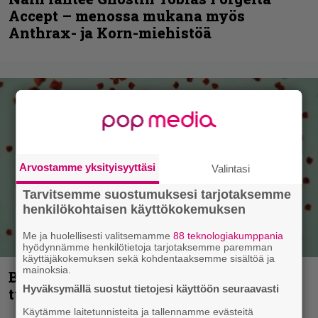
Accept – menossa mukana myös
Anthrax- ja Korn-miehistöä
Arvostamme yksityisyyttäsi
Valintasi
Tarvitsemme suostumuksesi tarjotaksemme
henkilökohtaisen käyttökokemuksen
Me ja huolellisesti valitsemamme
88 teknologiakumppania
hyödynnämme henkilötietoja tarjotaksemme paremman
käyttäjäkokemuksen sekä kohdentaaksemme sisältöä ja
mainoksia.
Blind Channel palaa rytinällä –
Hyväksymällä suostut tietojesi käyttöön seuraavasti
tuplasingle videoineen julki
Käytämme laitetunnisteita ja tallennamme evästeitä