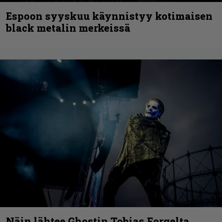
Espoon syyskuu käynnistyy kotimaisen
black metalin merkeissä
Näin lähtee Ghostin Tobias Forgelta