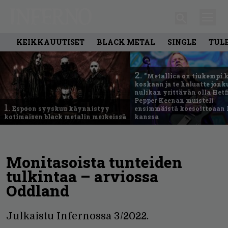
KEIKKAUUTISET
BLACK METAL
SINGLE
TUL
2.
”Metallica on tiukempi 
koskaan ja te haluatte jonk
nulikan yrittävän olla Hetfi
Pepper Keenan muisteli
1.
Espoon syyskuu käynnistyy
ensimmäistä koesoittoaan 
kotimaisen black metalin merkeissä
kanssa
Monitasoista tunteiden
tulkintaa – arviossa
Oddland
Julkaistu Infernossa 3/2022.