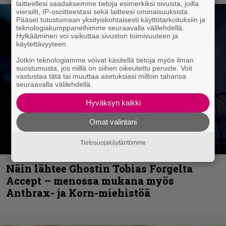
laitteellesi saadaksemme tietoja esimerkiksi sivuista, joilla
vierailit, IP-osoitteestasi sekä laitteesi ominaisuuksista.
Pääset tutustumaan yksityiskohtaisesti käyttötarkoituksiin ja
teknologiakumppaneihimme seuraavalla välilehdellä.
Hylkääminen voi vaikuttaa sivuston toimivuuteen ja
käytettävyyteen.
Jotkin teknologiamme voivat käsitellä tietoja myös ilman
suostumusta, jos niillä on siihen oikeutettu peruste. Voit
vastustaa tätä tai muuttaa asetuksiasi milloin tahansa
seuraavalla välilehdellä.
Hyväksyn kaikki
Omat valintani
Tietosuojakäytäntömme
Näin lähtee Ghostin Tobias Forgelta
Accept – menossa mukana myös
Anthrax- ja Korn-miehistöä