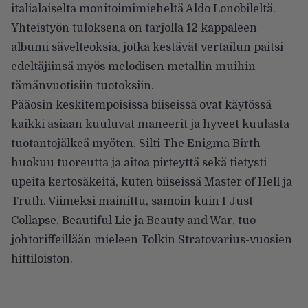
italialaiselta monitoimimieheltä Aldo Lonobileltä.
Yhteistyön tuloksena on tarjolla 12 kappaleen
albumi sävelteoksia, jotka kestävät vertailun paitsi
edeltäjiinsä myös melodisen metallin muihin
tämänvuotisiin tuotoksiin.
Pääosin keskitempoisissa biiseissä ovat käytössä
kaikki asiaan kuuluvat maneerit ja hyveet kuulasta
tuotantojälkeä myöten. Silti The Enigma Birth
huokuu tuoreutta ja aitoa pirteyttä sekä tietysti
upeita kertosäkeitä, kuten biiseissä Master of Hell ja
Truth. Viimeksi mainittu, samoin kuin I Just
Collapse, Beautiful Lie ja Beauty and War, tuo
johtoriffeillään mieleen Tolkin Stratovarius-vuosien
hittiloiston.