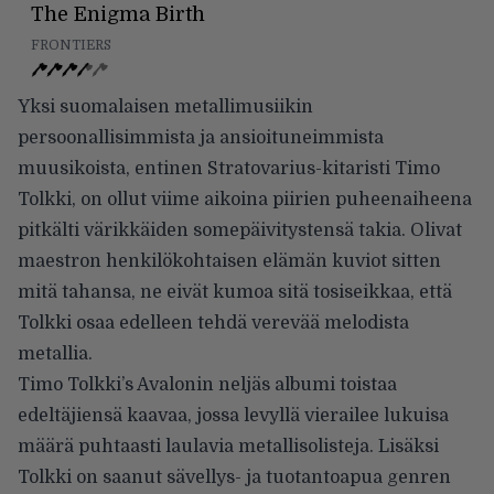
The Enigma Birth
FRONTIERS
Yksi suomalaisen metallimusiikin
persoonallisimmista ja ansioituneimmista
muusikoista, entinen Stratovarius-kitaristi Timo
Tolkki, on ollut viime aikoina piirien puheenaiheena
pitkälti värikkäiden somepäivitystensä takia. Olivat
maestron henkilökohtaisen elämän kuviot sitten
mitä tahansa, ne eivät kumoa sitä tosiseikkaa, että
Tolkki osaa edelleen tehdä verevää melodista
metallia.
Timo Tolkki’s Avalonin neljäs albumi toistaa
edeltäjiensä kaavaa, jossa levyllä vierailee lukuisa
määrä puhtaasti laulavia metallisolisteja. Lisäksi
Tolkki on saanut sävellys- ja tuotantoapua genren