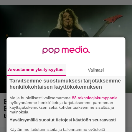
Arvostamme yksityisyyttäsi
Valintasi
Tarvitsemme suostumuksesi tarjotaksemme
henkilökohtaisen käyttökokemuksen
Me ja huolellisesti valitsemamme
88 teknologiakumppania
Helloween- ja Gamma Ray -mies Kai
hyödynnämme henkilötietoja tarjotaksemme paremman
Hansen julkaisi uuden maistiaisen
käyttäjäkokemuksen sekä kohdentaaksemme sisältöä ja
mainoksia.
tulevalta soololevyltä
Hyväksymällä suostut tietojesi käyttöön seuraavasti
Käytämme laitetunnisteita ja tallennamme evästeitä