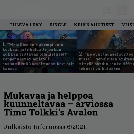
TULEVA LEVY
SINGLE
KEIKKAUUTISET
MUSI
1.
”Metallica on tiukempi kuin
koskaan ja te haluatte jonkun
2.
nulikan yrittävän olla Hetfield?” –
”He ovat tuoneet soittoo
Pepper Keenan muisteli
uutta” – Sepulturan Andreas
ensimmäistä koesoittoaan hevijätin
nimeää bändin, jonka riffit
kanssa
tehneet vaikutuksen
Mukavaa ja helppoa
kuunneltavaa – arviossa
Timo Tolkki’s Avalon
Julkaistu Infernossa 6/2021.