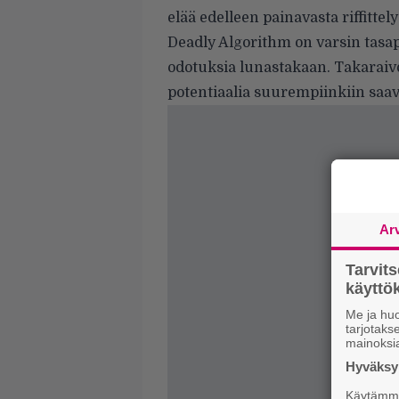
elää edelleen painavasta riffittely
Deadly Algorithm on varsin tasa
odotuksia lunastakaan. Takaraivo
potentiaalia suurempiinkiin saav
Ar
Tarvit
käytt
Me ja huo
tarjotak
mainoksi
Hyväksym
Käytämme 