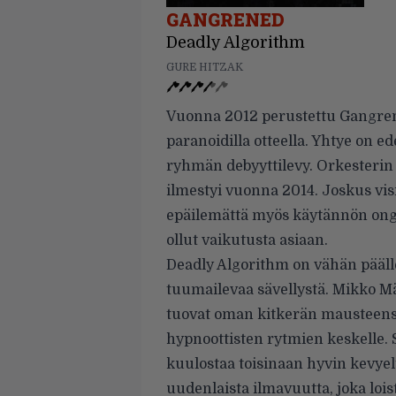
GANGRENED
Deadly Algorithm
GURE HITZAK
Vuonna 2012 perustettu Gangrene
paranoidilla otteella. Yhtye on ed
ryhmän debyyttilevy. Orkesterin 
ilmestyi vuonna 2014. Joskus vis
epäilemättä myös käytännön ong
ollut vaikutusta asiaan.
Deadly Algorithm on vähän päälle 
tuumailevaa sävellystä. Mikko M
tuovat oman kitkerän mausteensa
hypnoottisten rytmien keskelle
kuulostaa toisinaan hyvin kevyelt
uudenlaista ilmavuutta, joka lois