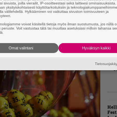
i sivuista, joilla vierailit, IP-osoitteestasi sekä laitteesi ominaisuuksista
T
an yksityiskohtaisesti käyttötarkoituksiin ja teknologiakumppaneihimm
r
la välilehdellä. Hylkääminen voi vaikuttaa sivuston toimivuuteen ja
k
yyteen.
v
knologiamme voivat käsitellä tietoja myös ilman suostumusta, jos niillä o
k
u peruste. Voit vastustaa tätä tai muuttaa asetuksiasi milloin tahansa se
lä.
B
t
Omat valintani
Hyväksyn kaikki
K
m
Tietosuojak
s
Hell
Fest