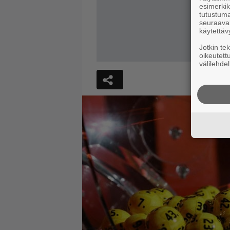
esimerkiks
tutustuma
seuraaval
käytettäv
Jotkin te
oikeutett
välilehdel