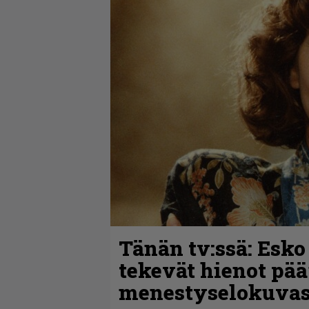
Tänän tv:ssä: Esko
tekevät hienot pää
menestyselokuva