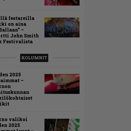
llä festareilla
ki on aina
allaan” –
rtti John Smith
 Festivalista
KOLUMNIT
den 2025
kaimmat –
rnon
mituskunnan
ilökohtaiset
ikit
rno valikoi
den 2025
immat levyt –