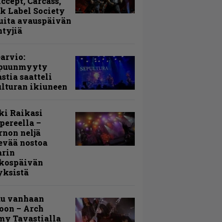
Accept, Carcass,
k Label Society
uita avauspäivän
ntyjiä
arvio:
puunmyyty
stia saatteli
lturan ikiuneen
ki Raikasi
ereella –
rnon neljä
evää nostoa
arin
kospäivän
yksistä
uu vanhaan
toon – Arch
my Tavastialla