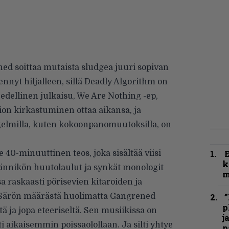
d soittaa mutaista sludgea juuri sopivan
ennyt hiljalleen, sillä Deadly Algorithm on
edellinen julkaisu, We Are Nothing -ep,
ion kirkastuminen ottaa aikansa, ja
elmilla, kuten kokoonpanomuutoksilla, on
40-minuuttinen teos, joka sisältää viisi
k
ännikön huutolaulut ja synkät monologit
m
 raskaasti pörisevien kitaroiden ja
. Särön määrästä huolimatta Gangrened
”
p
ä ja jopa eteeriseltä. Sen musiikissa on
j
ti aikaisemmin poissaolollaan. Ja silti yhtye
p