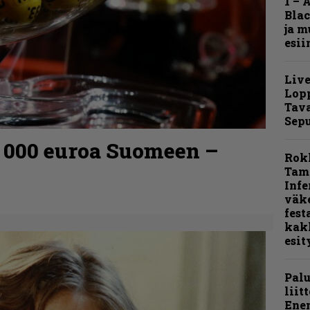
1 – 
Blac
ja m
esii
Live
Lop
Tava
Sepu
0 000 euroa Suomeen –
Rok
Tamp
Infe
väk
fest
kak
esit
Pal
liit
Ene