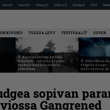
Voice.fi
Soundi.fi
Pelaaja.fi
Inferno.fi
Rumba.fi
Tilt.fi
Metel
ARVIOT
LEHTI
HAASTATTELUT
KAUP
IIKKIVIDEO
TULEVA LEVY
FESTIVAALIT
COVER
3.
Kunnianosoitus hyiselle
4.
Pohjolalle – Shining hyppäsi
Näin lähtee Gh
keskelle kinoksia uudella
Forgelta Accept 
videollaan
myös Anthrax- ja
udgea sopivan para
arviossa Gangrened