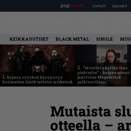
Como.fi
Episodi.fi
ETUSIVU
UUTISET
LEVY
KEIKKAUUTISET
BLACK METAL
SINGLE
MUS
2.
”Mitalini näyttää ihan
plektralta” – huippu-uimari
1.
Espoon syyskuu käynnistyy
jamittelee Megadethiä
kotimaisen black metalin merkeissä
palkinnollaan
Mutaista sl
otteella – 