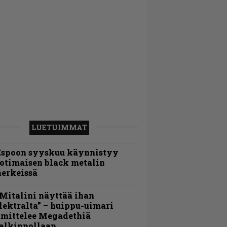
LUETUIMMAT
Espoon syyskuu käynnistyy
otimaisen black metalin
erkeissä
Mitalini näyttää ihan
lektralta” – huippu-uimari
amittelee Megadethiä
alkinnollaan