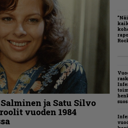
”Näi
kaik
kohd
rapo
Rock
Vuo
ras
Infe
toi
henk
 Salminen ja Satu Silvo
suos
roolit vuoden 1984
Infe
ssa
vuo
kov