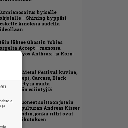
unnianosoitus hyiselle
ohjolalle – Shining hyppäsi
eskelle kinoksia uudella
ideollaan
äin lähtee Ghostin Tobias
orgelta Accept – menossa
ukana myös Anthrax- ja Korn-
iehistöä
ellsinki Metal Festival kuvina,
sa 1 – Accept, Carcass, Black
abel Society ja muita
sen
vauspäivän esiintyjiä
tietoja
He ovat tuoneet soittoon jotain
 ja
utta” – Sepulturan Andreas Kisser
imeää bändin, jonka riffit ovat
ehneet vaikutuksen
toja