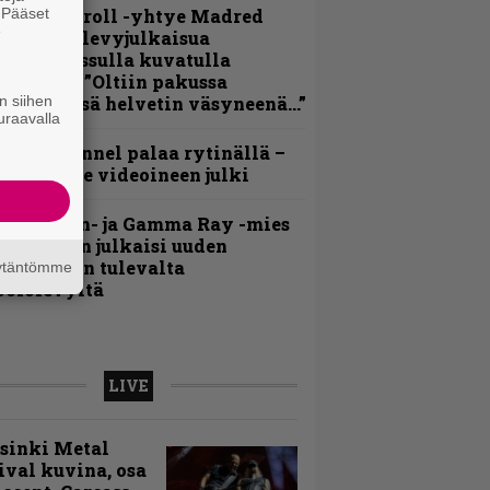
. Pääset
hrash ’n’ roll -yhtye Madred
e
yydittää levyjulkaisua
eikkareissulla kuvatulla
ideolla – ”Oltiin pakussa
n siihen
usihädässä helvetin väsyneenä…”
uraavalla
lind Channel palaa rytinällä –
uplasingle videoineen julki
Helloween- ja Gamma Ray -mies
ai Hansen julkaisi uuden
aistiaisen tulevalta
äytäntömme
oololevyltä
LIVE
sinki Metal
ival kuvina, osa