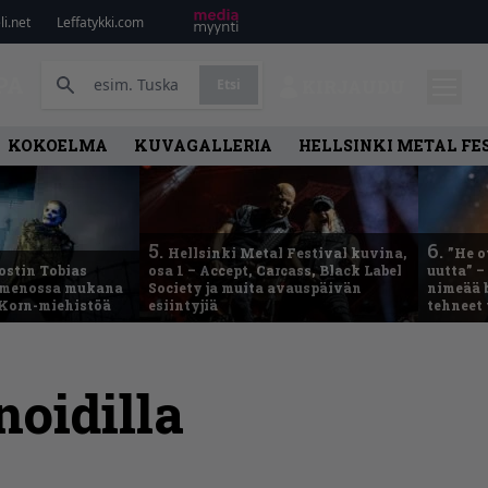
i.net
Leffatykki.com
PA
Etsi
KIRJAUDU
KOKOELMA
KUVAGALLERIA
HELLSINKI METAL FE
5.
6.
Hellsinki Metal Festival kuvina,
”He o
ostin Tobias
osa 1 – Accept, Carcass, Black Label
uutta” –
– menossa mukana
Society ja muita avauspäivän
nimeää b
 Korn-miehistöä
esiintyjiä
tehneet
noidilla