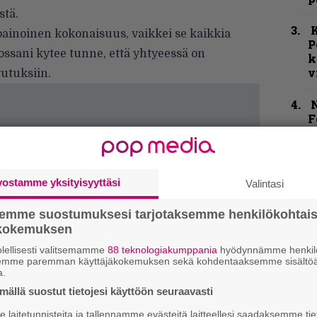
stä.
K
painoinen kokonaisuus, vaikkei se kaikkia
P
ssani kytee tunne, että yhtyeessä on
k
v
utuksiin.
N
F
m
m
H
vostamme yksityisyyttäsi
Valintasi
o
L
semme suostumuksesi tarjotaksemme henkilökohtai
a
ökokemuksen
lellisesti valitsemamme
88 teknologiakumppania
hyödynnämme henkilö
”
semme paremman käyttäjäkokemuksen sekä kohdentaaksemme sisältöä
u
a.
n
ällä suostut tietojesi käyttöön seuraavasti
t
laitetunnisteita ja tallennamme evästeitä laitteellesi saadaksemme tie