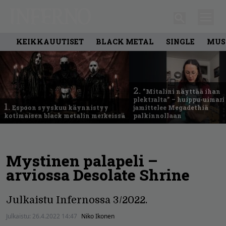
KEIKKAUUTISET
BLACK METAL
SINGLE
MUS
2.
”Mitalini näyttää ihan
plektralta” – huippu-uimari
1.
Espoon syyskuu käynnistyy
jamittelee Megadethiä
kotimaisen black metalin merkeissä
palkinnollaan
Mystinen palapeli –
arviossa Desolate Shrine
Julkaistu Infernossa 3/2022.
Julkaistu:
26.4.2022 14:47
Niko Ikonen