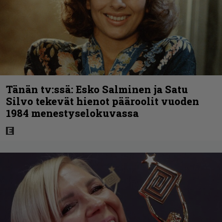
Tänän tv:ssä: Esko Salminen ja Satu
Silvo tekevät hienot pääroolit vuoden
1984 menestyselokuvassa