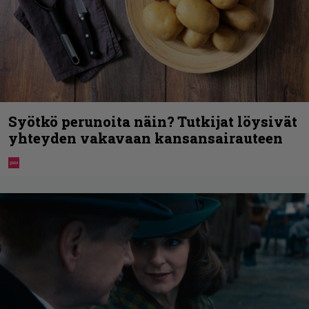
Syötkö perunoita näin? Tutkijat löysivät
yhteyden vakavaan kansansairauteen