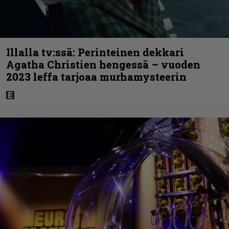
Illalla tv:ssä: Perinteinen dekkari
Agatha Christien hengessä – vuoden
2023 leffa tarjoaa murhamysteerin