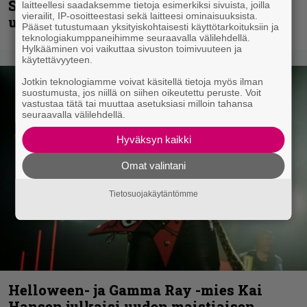
Shining hyppäsi keskelle kinoksia
laitteellesi saadaksemme tietoja esimerkiksi sivuista, joilla
vierailit, IP-osoitteestasi sekä laitteesi ominaisuuksista.
uudella videollaan
Pääset tutustumaan yksityiskohtaisesti käyttötarkoituksiin ja
teknologiakumppaneihimme seuraavalla välilehdellä.
Hylkääminen voi vaikuttaa sivuston toimivuuteen ja
käytettävyyteen.
Jotkin teknologiamme voivat käsitellä tietoja myös ilman
suostumusta, jos niillä on siihen oikeutettu peruste. Voit
vastustaa tätä tai muuttaa asetuksiasi milloin tahansa
seuraavalla välilehdellä.
Hyväksyn kaikki
Omat valintani
Tietosuojakäytäntömme
Helloween- ja Gamma Ray -mies Kai
Hansen julkaisi uuden maistiaisen