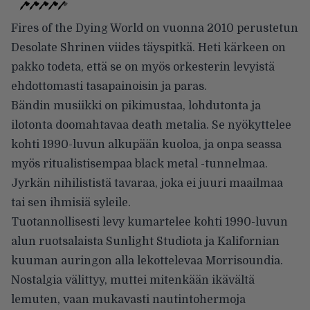
Fires of the Dying World on vuonna 2010 perustetun
Desolate Shrinen viides täyspitkä. Heti kärkeen on
pakko todeta, että se on myös orkesterin levyistä
ehdottomasti tasapainoisin ja paras.
Bändin musiikki on pikimustaa, lohdutonta ja
ilotonta doomahtavaa death metalia. Se nyökyttelee
kohti 1990-luvun alkupään kuoloa, ja onpa seassa
myös ritualistisempaa black metal -tunnelmaa.
Jyrkän nihilististä tavaraa, joka ei juuri maailmaa
tai sen ihmisiä syleile.
Tuotannollisesti levy kumartelee kohti 1990-luvun
alun ruotsalaista Sunlight Studiota ja Kalifornian
kuuman auringon alla lekottelevaa Morrisoundia.
Nostalgia välittyy, muttei mitenkään ikävältä
lemuten, vaan mukavasti nautintohermoja