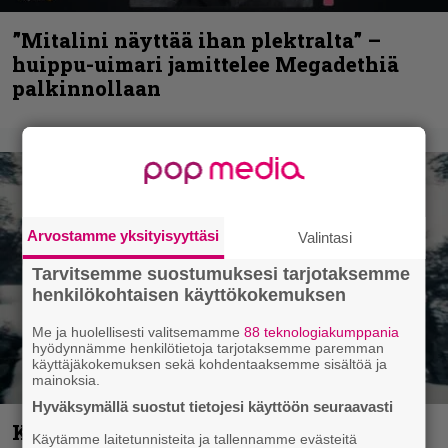
”Mitalini näyttää ihan plektralta” –
huippu-uimari jamittelee Megadethiä
palkinnollaan
Arvostamme yksityisyyttäsi
Valintasi
Tarvitsemme suostumuksesi tarjotaksemme
henkilökohtaisen käyttökokemuksen
Me ja huolellisesti valitsemamme
88 teknologiakumppania
hyödynnämme henkilötietoja tarjotaksemme paremman
käyttäjäkokemuksen sekä kohdentaaksemme sisältöä ja
mainoksia.
Hyväksymällä suostut tietojesi käyttöön seuraavasti
Kunnianosoitus hyiselle Pohjolalle –
Käytämme laitetunnisteita ja tallennamme evästeitä