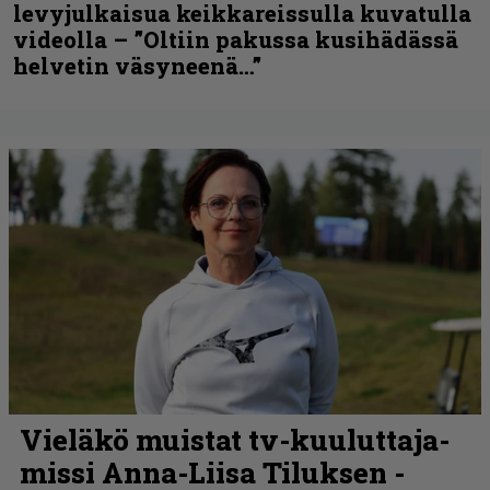
levyjulkaisua keikkareissulla kuvatulla
videolla – ”Oltiin pakussa kusihädässä
helvetin väsyneenä…”