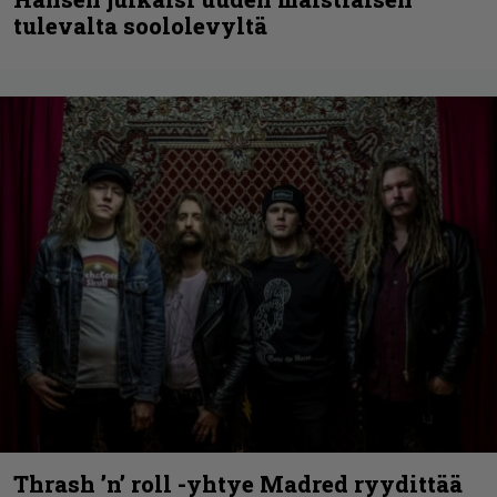
tulevalta soololevyltä
Thrash ’n’ roll -yhtye Madred ryydittää