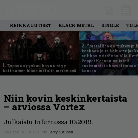
KEIKKAUUTISET
BLACK METAL
SINGLE
TUL
2.
”Metallica on tiukempi 
koskaan ja te haluatte jonk
nulikan yrittävän olla Hetfi
Pepper Keenan muisteli
1.
Espoon syyskuu käynnistyy
ensimmäistä koesoittoaan 
kotimaisen black metalin merkeissä
kanssa
Niin kovin keskinkertaista
– arviossa Vortex
Julkaistu Infernossa 10/2019.
Julkaistu:
15.1.2020 11:05
Jerry Kurunen