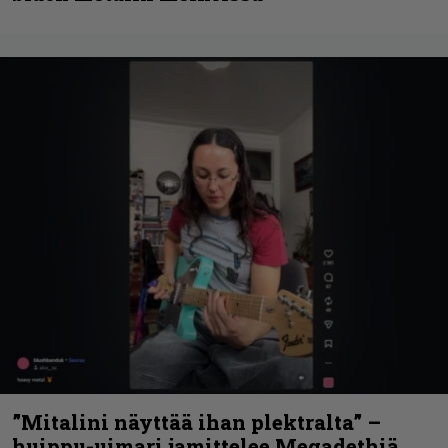
”Mitalini näyttää ihan plektralta” –
huippu-uimari jamittelee Megadethiä