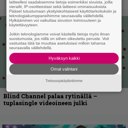
laitteellesi saadaksemme tietoja esimerkiksi sivuista, joilla
vierailit, IP-osoitteestasi sekä laitteesi ominaisuuksista.
Pääset tutustumaan yksityiskohtaisesti käyttötarkoituksiin ja
teknologiakumppaneihimme seuraavalla välilehdellä.
Hylkääminen voi vaikuttaa sivuston toimivuuteen ja
käytettävyyteen.
Jotkin teknologiamme voivat käsitellä tietoja myös ilman
suostumusta, jos niillä on siihen oikeutettu peruste. Voit
vastustaa tätä tai muuttaa asetuksiasi milloin tahansa
seuraavalla välilehdellä.
Hyväksyn kaikki
Omat valintani
Tietosuojakäytäntömme
Blind Channel palaa rytinällä –
tuplasingle videoineen julki