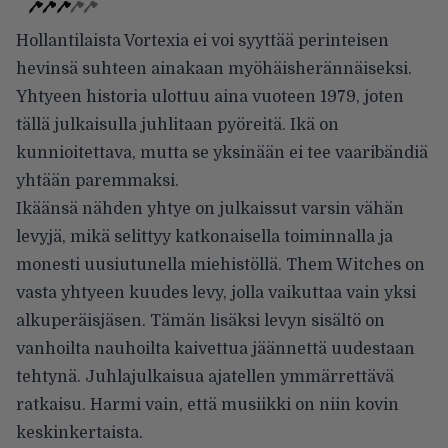
Hollantilaista Vortexia ei voi syyttää perinteisen
hevinsä suhteen
ainakaan myöhäisherännäiseksi.
Yhtyeen historia ulottuu aina vuoteen 1979, joten
tällä julkaisulla juhlitaan pyöreitä. Ikä on
kunnioitettava, mutta se yksinään ei tee vaaribändiä
yhtään paremmaksi.
Ikäänsä nähden yhtye on julkaissut varsin vähän
levyjä, mikä selittyy katkonaisella toiminnalla ja
monesti uusiutunella miehistöllä. Them Witches on
vasta yhtyeen kuudes levy, jolla vaikuttaa vain yksi
alkuperäisjäsen. Tämän lisäksi levyn sisältö on
vanhoilta nauhoilta kaivettua jäännettä uudestaan
tehtynä. Juhlajulkaisua ajatellen ymmärrettävä
ratkaisu. Harmi vain, että musiikki on niin kovin
keskinkertaista.