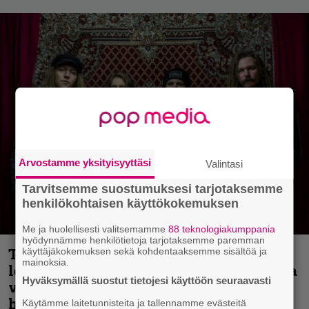
Arvostamme yksityisyyttäsi
Valintasi
Tarvitsemme suostumuksesi tarjotaksemme
henkilökohtaisen käyttökokemuksen
Me ja huolellisesti valitsemamme
88 teknologiakumppania
hyödynnämme henkilötietoja tarjotaksemme paremman
Thrash ’n’ roll -yhtye Madred ryydittää
käyttäjäkokemuksen sekä kohdentaaksemme sisältöä ja
mainoksia.
levyjulkaisua keikkareissulla kuvatulla
Hyväksymällä suostut tietojesi käyttöön seuraavasti
videolla – ”Oltiin pakussa kusihädässä
helvetin väsyneenä…”
Käytämme laitetunnisteita ja tallennamme evästeitä