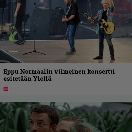
Eppu Normaalin viimeinen konsertti
esitetään Ylellä