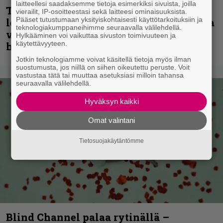
laitteellesi saadaksemme tietoja esimerkiksi sivuista, joilla
Thrash ’n’ roll -yhtye Madred ryydittää
vierailit, IP-osoitteestasi sekä laitteesi ominaisuuksista.
Pääset tutustumaan yksityiskohtaisesti käyttötarkoituksiin ja
levyjulkaisua keikkareissulla kuvatulla
teknologiakumppaneihimme seuraavalla välilehdellä.
videolla – ”Oltiin pakussa kusihädässä
Hylkääminen voi vaikuttaa sivuston toimivuuteen ja
käytettävyyteen.
helvetin väsyneenä…”
Jotkin teknologiamme voivat käsitellä tietoja myös ilman
suostumusta, jos niillä on siihen oikeutettu peruste. Voit
vastustaa tätä tai muuttaa asetuksiasi milloin tahansa
seuraavalla välilehdellä.
Hyväksyn kaikki
Omat valintani
Tietosuojakäytäntömme
Blind Channel palaa rytinällä –