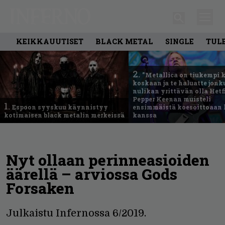
KEIKKAUUTISET
BLACK METAL
SINGLE
TUL
2.
”Metallica on tiukempi 
koskaan ja te haluatte jonk
nulikan yrittävän olla Hetfi
Pepper Keenan muisteli
1.
Espoon syyskuu käynnistyy
ensimmäistä koesoittoaan 
kotimaisen black metalin merkeissä
kanssa
Nyt ollaan perinneasioiden
äärellä – arviossa Gods
Forsaken
Julkaistu Infernossa 6/2019.