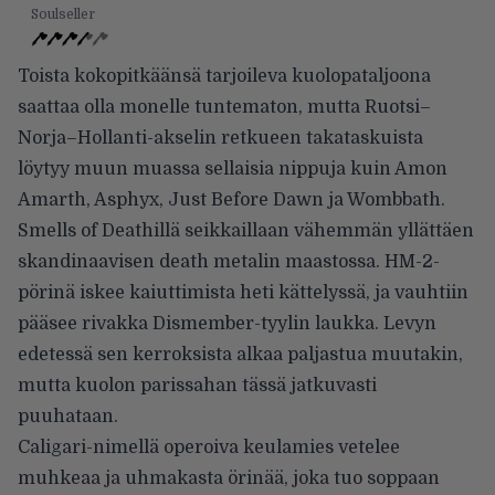
Soulseller
Toista kokopitkäänsä tarjoileva kuolopataljoona
saattaa olla monelle tuntematon, mutta Ruotsi–
Norja–Hollanti-akselin retkueen takataskuista
löytyy muun muassa sellaisia nippuja kuin Amon
Amarth, Asphyx, Just Before Dawn ja Wombbath.
Smells of Deathillä seikkaillaan vähemmän yllättäen
skandinaavisen death metalin maastossa. HM-2-
pörinä iskee kaiuttimista heti kättelyssä, ja vauhtiin
pääsee rivakka Dismember-tyylin laukka. Levyn
edetessä sen kerroksista alkaa paljastua muutakin,
mutta kuolon parissahan tässä jatkuvasti
puuhataan.
Caligari-nimellä operoiva keulamies vetelee
muhkeaa ja uhmakasta örinää, joka tuo soppaan