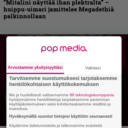
”Mitalini näyttää ihan plektralta” –
huippu-uimari jamittelee Megadethiä
palkinnollaan
Arvostamme yksityisyyttäsi
Valintasi
Tarvitsemme suostumuksesi tarjotaksemme
henkilökohtaisen käyttökokemuksen
Me ja huolellisesti valitsemamme
88 teknologiakumppania
hyödynnämme henkilötietoja tarjotaksemme paremman
käyttäjäkokemuksen sekä kohdentaaksemme sisältöä ja
mainoksia.
Hyväksymällä suostut tietojesi käyttöön seuraavasti
Käytämme laitetunnisteita ja tallennamme evästeitä