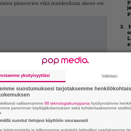
p
laisten pioneerien eikä muidenkaan skene-esi-
j
p
H
o
L
a
K
P
k
v
vostamme yksityisyyttäsi
Valintasi
N
semme suostumuksesi tarjotaksemme henkilökohtai
F
ökokemuksen
m
lellisesti valitsemamme
88 teknologiakumppania
hyödynnämme henkilö
m
semme paremman käyttäjäkokemuksen sekä kohdentaaksemme sisältöä
a.
B
ällä suostut tietojesi käyttöön seuraavasti
t
laitetunnisteita ja tallennamme evästeitä laitteellesi saadaksemme tie