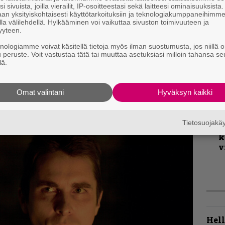
i sivuista, joilla vierailit, IP-osoitteestasi sekä laitteesi ominaisuuksista
T
an yksityiskohtaisesti käyttötarkoituksiin ja teknologiakumppaneihimm
r
la välilehdellä. Hylkääminen voi vaikuttaa sivuston toimivuuteen ja
yyteen.
k
ta tusinalaariin unohtuvaa death metalia
v
knologiamme voivat käsitellä tietoja myös ilman suostumusta, jos niillä o
immille diggareille. Kuoloensikertalaiset
k
u peruste. Voit vastustaa tätä tai muuttaa asetuksiasi milloin tahansa se
lä.
ille ja klassikoiden äärelle. Mikäli
alli kiinnostaa, Organic vastaa tarpeeseen.
K
Omat valintani
Hyväksyn kaikki
m
s
Tietosuojak
A
k
v
Hell