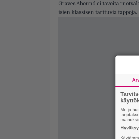
Graves Abound ei tavoita ruotsa
isien klassisen tarttuvia tappoja.
Ar
Tarvit
käytt
Me ja huo
tarjotak
mainoksi
Hyväksym
Käytämme 