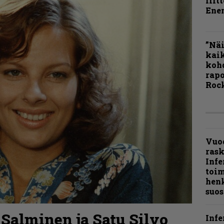
liit
Ene
”Näi
kaik
kohd
rapo
Rock
Vuo
ras
Infe
toi
henk
suos
 Salminen ja Satu Silvo
Infe