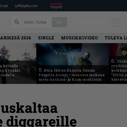
i.net
Leffatykki.com
PA
Etsi
KIRJAUDU
ARIKESÄ 2026
SINGLE
MUSIIKKIVIDEO
TULEVA 
6.
Thras
 hyiselle
ryydittä
5.
ing hyppäsi
Näin lähtee Ghostin Tobias
keikkare
 uudella
Forgelta Accept – menossa mukana
”Oltiin
myös Anthrax- ja Korn-miehistöä
helveti
 uskaltaa
 diggareille