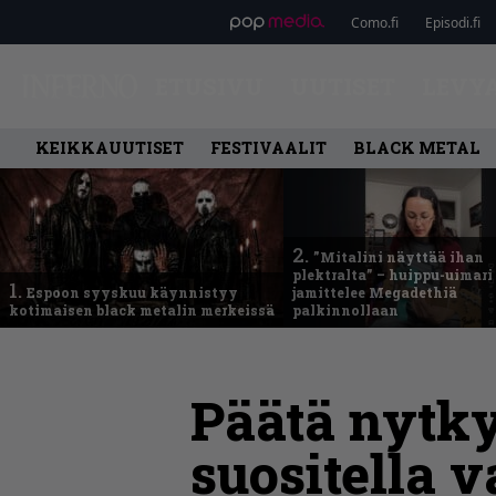
Como.fi
Episodi.fi
ETUSIVU
UUTISET
LEVY
KEIKKAUUTISET
FESTIVAALIT
BLACK METAL
2.
”Mitalini näyttää ihan
plektralta” – huippu-uimari
1.
Espoon syyskuu käynnistyy
jamittelee Megadethiä
kotimaisen black metalin merkeissä
palkinnollaan
Päätä nytky
suositella 