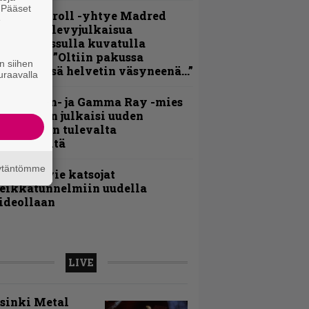
. Pääset
hrash ’n’ roll -yhtye Madred
e
yydittää levyjulkaisua
eikkareissulla kuvatulla
ideolla – ”Oltiin pakussa
n siihen
usihädässä helvetin väsyneenä…”
uraavalla
Helloween- ja Gamma Ray -mies
ai Hansen julkaisi uuden
aistiaisen tulevalta
oololevyltä
äytäntömme
nthrax vie katsojat
eikkatunnelmiin uudella
ideollaan
LIVE
sinki Metal