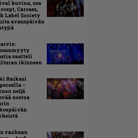
ival kuvina, osa
Accept, Carcass,
k Label Society
uita avauspäivän
ntyjiä
arvio:
puunmyyty
stia saatteli
lturan ikiuneen
ki Raikasi
ereella –
rnon neljä
evää nostoa
arin
kospäivän
yksistä
uu vanhaan