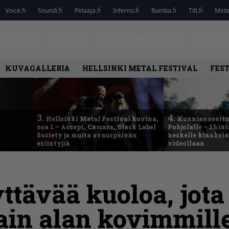
Voice.fi
Soundi.fi
Pelaaja.fi
Inferno.fi
Rumba.fi
Tilt.fi
Metel
ARVIOT
LEHTI
HAASTATTELUT
KAUP
KUVAGALLERIA
HELLSINKI METAL FESTIVAL
FEST
3.
4.
Hellsinki Metal Festival kuvina,
Kunnianosoitus
osa 1 – Accept, Carcass, Black Label
Pohjolalle – Shin
Society ja muita avauspäivän
keskelle kinoksia
esiintyjiä
videollaan
ttävää kuoloa, jota
vain alan kovimmille