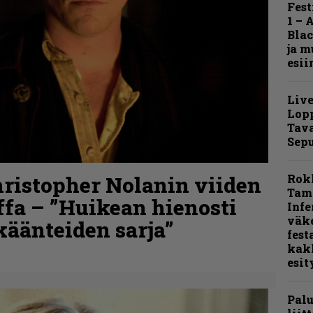
Fest
1 – 
Blac
ja m
esii
Live
Lop
Tava
Sepu
hristopher Nolanin viiden
Rok
Tamp
ffa – ”Huikean hienosti
Infe
väk
skäänteiden sarja”
fest
kak
esit
Pal