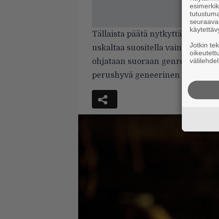
esimerkiks
tutustuma
seuraaval
käytettäv
Tällaista päätä nytkyttävää, mut
Jotkin te
uskaltaa suositella vain alan kov
oikeutett
välilehdel
ohjataan suoraan genren alkulähte
perushyvä geneerinen kuolemamet