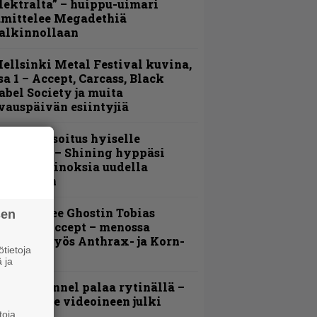
lektralta” – huippu-uimari
amittelee Megadethiä
alkinnollaan
ellsinki Metal Festival kuvina,
sa 1 – Accept, Carcass, Black
abel Society ja muita
vauspäivän esiintyjiä
unnianosoitus hyiselle
ohjolalle – Shining hyppäsi
eskelle kinoksia uudella
ideollaan
äin lähtee Ghostin Tobias
sen
orgelta Accept – menossa
ukana myös Anthrax- ja Korn-
tietoja
iehistöä
 ja
lind Channel palaa rytinällä –
uplasingle videoineen julki
toja