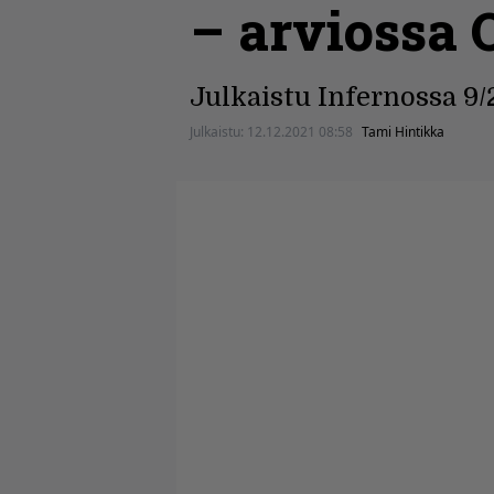
– arviossa 
Julkaistu Infernossa 9/
Julkaistu:
12.12.2021 08:58
Tami Hintikka