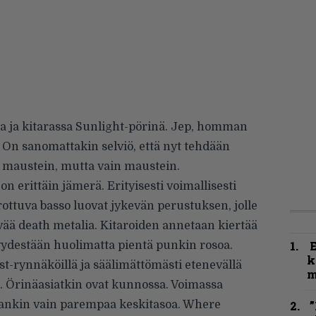
ia ja kitarassa Sunlight-pörinä. Jep, homman
. On sanomattakin selviö, että nyt tehdään
maustein, mutta vain maustein.
n erittäin jämerä. Erityisesti voimallisesti
ottuva basso luovat jykevän perustuksen, jolle
ää death metalia. Kitaroiden annetaan kiertää
ydestään huolimatta pientä punkin rosoa.
k
t-rynnäköillä ja säälimättömästi etenevällä
m
a. Örinäasiatkin ovat kunnossa. Voimassa
laankin vain parempaa keskitasoa. Where
”