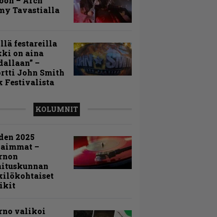
toon – Arch
my Tavastialla
llä festareilla
ki on aina
allaan” –
rtti John Smith
 Festivalista
KOLUMNIT
den 2025
kaimmat –
rnon
mituskunnan
ilökohtaiset
ikit
rno valikoi