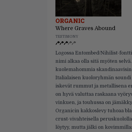
ORGANIC
Where Graves Abound
TESTIMONY
Logossa Entombed/Nihilist-fontt
nimi alkaa olla sitä myöten selvä
kuolemahommia skandinaavisin 
Italialaisen kuoloryhmän soundi o
iskevät rummut ja metallisena er
on hyvä valuttaa raskaana vyöryv
vinkuen, ja touhussa on jämäkky
Organicin kakkoslevy tuhoaa blas
crust-vivahteisella peruskuololl
löytyy, mutta jälki on kovimmil