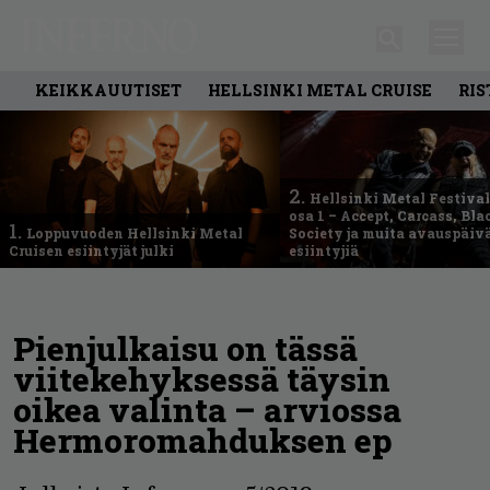
KEIKKAUUTISET
HELLSINKI METAL CRUISE
RIS
2.
Hellsinki Metal Festival
osa 1 – Accept, Carcass, Bla
1.
Loppuvuoden Hellsinki Metal
Society ja muita avauspäiv
Cruisen esiintyjät julki
esiintyjiä
Pienjulkaisu on tässä
viitekehyksessä täysin
oikea valinta – arviossa
Hermoromahduksen ep