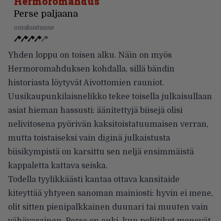
Hermoromahdus
Perse paljaana
omakustanne
Yhden loppu on toisen alku. Näin on myös
Hermoromahduksen kohdalla, sillä bändin
historiasta löytyvät Aivottomien rauniot.
Uusikaupunkilaisnelikko tekee toisella julkaisullaan
asiat hieman hassusti: äänitettyjä biisejä olisi
nelivitosena pyörivän kaksitoistatuumaisen verran,
mutta toistaiseksi vain diginä julkaistusta
biisikympistä on karsittu sen neljä ensimmäistä
kappaletta kattava seiska.
Todella tyylikkäästi kantaa ottava kansitaide
kiteyttää yhtyeen sanoman mainiosti: hyvin ei mene,
olit sitten pienipalkkainen duunari tai muuten vain