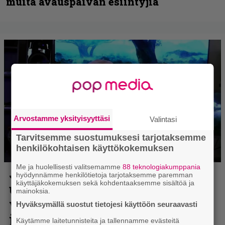
muita avauspäivän esiintyjiä
Arvostamme yksityisyyttäsi
Valintasi
Tarvitsemme suostumuksesi tarjotaksemme
henkilökohtaisen käyttökokemuksen
Me ja huolellisesti valitsemamme
88 teknologiakumppania
hyödynnämme henkilötietoja tarjotaksemme paremman
käyttäjäkokemuksen sekä kohdentaaksemme sisältöä ja
mainoksia.
Hyväksymällä suostut tietojesi käyttöön seuraavasti
Käytämme laitetunnisteita ja tallennamme evästeitä