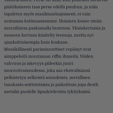
vähävarainen. Perse on auki, kun poliitikot menevät
päätöksineen taas perse edellä puuhun, ja näin
tapahtuu myös maailmanlaajuisesti, ei vain
armaassa kotimaassamme. Ihminen kusee omiin
muroihinsa paskomalla luontoon. Yksinkertaisia ja
moneen kertaan käsitelty teemoja, mutta nyt
ajankohtaisempia kuin koskaan.
Musiikillisesti pariminuuttiset repäisyt ovat
simppeleitä muutaman riffin ihmeitä. Niiden
vahvuus ja iskevyys piileekin juuri
suoraviivaisuudessa, joka saa ekstralisänsä
pelkistetyn selkeistä soundeista, metallisen
tanakasta soittotatsista ja paikoittain jopa death
metalin puolelle lipsahtelevista tykityksistä.