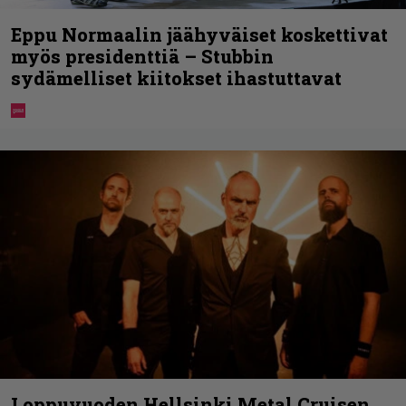
Eppu Normaalin jäähyväiset koskettivat
myös presidenttiä – Stubbin
sydämelliset kiitokset ihastuttavat
Loppuvuoden Hellsinki Metal Cruisen