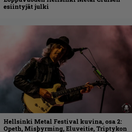
esiintyjät julki
Hellsinki Metal Festival kuvina, osa 2:
Opeth, Misþyrming, Eluveitie, Triptykon