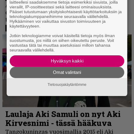
laitteellesi saadaksemme tietoja esimerkiksi sivuista, joilla
vierailit, IP-osoitteestasi sekä laitteesi ominaisuuksista.
Pääset tutustumaan yksityiskohtaisesti käyttötarkoituksiin ja
teknologiakumppaneihimme seuraavalla välilehdellä.
Hylkääminen voi vaikuttaa sivuston toimivuuteen ja
käytettävyyteen.
Jotkin teknologiamme voivat käsitellä tietoja myös ilman
suostumusta, jos niillä on siihen oikeutettu peruste. Voit
vastustaa tätä tai muuttaa asetuksiasi milloin tahansa
seuraavalla välilehdellä.
Hyväksyn kaikki
Omat valintani
Tietosuojakäytäntömme