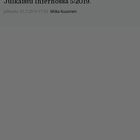
Julkaistu Infernossa 5/2019.
Julkaistu:
31.7.2019 17:33
Miika Kuusinen