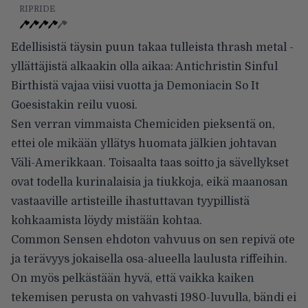
RIPRIDE
Edellisistä täysin puun takaa tulleista thrash metal -
yllättäjistä alkaakin olla aikaa: Antichristin Sinful
Birthistä vajaa viisi vuotta ja Demoniacin So It
Goesistakin reilu vuosi.
Sen verran vimmaista Chemiciden pieksentä on,
ettei ole mikään yllätys huomata jälkien johtavan
Väli-Amerikkaan. Toisaalta taas soitto ja sävellykset
ovat todella kurinalaisia ja tiukkoja, eikä maanosan
vastaaville artisteille ihastuttavan tyypillistä
kohkaamista löydy mistään kohtaa.
Common Sensen ehdoton vahvuus on sen repivä ote
ja terävyys jokaisella osa-alueella laulusta riffeihin.
On myös pelkästään hyvä, että vaikka kaiken
tekemisen perusta on vahvasti 1980-luvulla, bändi ei