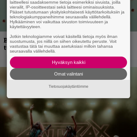
laitteellesi saadaksemme tietoja esimerkiksi sivuista, joilla
vierailit, IP-osoitteestasi sekä laitteesi ominaisuuksista.
Pääset tutustumaan yksityiskohtaisesti käyttötarkoituksiin ja
teknologiakumppaneihimme seuraavalla välilehdellä.
Hylkääminen voi vaikuttaa sivuston toimivuuteen ja
käytettävyyteen.
Jotkin teknologiamme voivat käsitellä tietoja myös ilman
Blind Channel palaa rytinällä –
suostumusta, jos niillä on siihen oikeutettu peruste. Voit
tuplasingle videoineen julki
vastustaa tätä tai muuttaa asetuksiasi milloin tahansa
seuraavalla välilehdellä.
Hyväksyn kaikki
Omat valintani
Tietosuojakäytäntömme