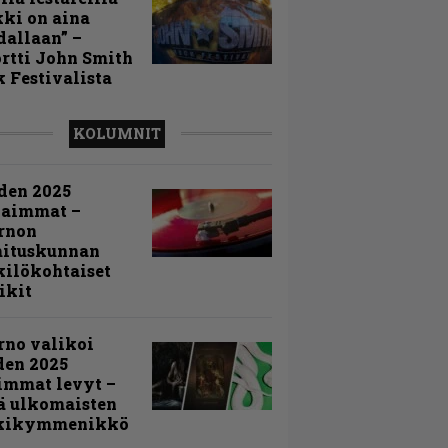
ki on aina
allaan” –
rtti John Smith
 Festivalista
KOLUMNIT
den 2025
kaimmat –
rnon
mituskunnan
ilökohtaiset
ikit
rno valikoi
den 2025
immat levyt –
ä ulkomaisten
kikymmenikkö