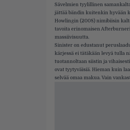
Sävelmien tyylillinen samankalt
jättää bändin kuitenkin hyvään k
Howlingin (2008) nimibiisin kalta
tavoita erinomaisen Afterburneri
massiivisuutta.
Sinister
on edustanut peruslaadu
kärjessä ei tätäkään levyä tull
tuotannoltaan siistin ja vihaisest
ovat tyytyväisiä. Hieman kuin laa
selvää omaa makua. Vain vankas