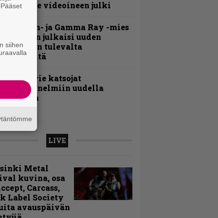
uplasingle videoineen julki
. Pääset
e
Helloween- ja Gamma Ray -mies
ai Hansen julkaisi uuden
n siihen
aistiaisen tulevalta
uraavalla
oololevyltä
nthrax vie katsojat
eikkatunnelmiin uudella
ideollaan
äytäntömme
LIVE
sinki Metal
ival kuvina, osa
Accept, Carcass,
k Label Society
uita avauspäivän
ntyjiä