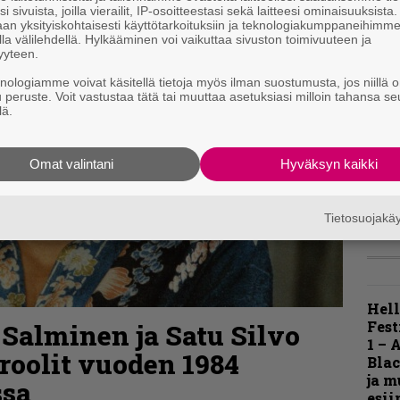
t
i sivuista, joilla vierailit, IP-osoitteestasi sekä laitteesi ominaisuuksista
an yksityiskohtaisesti käyttötarkoituksiin ja teknologiakumppaneihimm
la välilehdellä. Hylkääminen voi vaikuttaa sivuston toimivuuteen ja
yyteen.
K
knologiamme voivat käsitellä tietoja myös ilman suostumusta, jos niillä o
m
u peruste. Voit vastustaa tätä tai muuttaa asetuksiasi milloin tahansa se
s
lä.
A
k
Omat valintani
Hyväksyn kaikki
v
Tietosuojak
Hell
Fest
 Salminen ja Satu Silvo
1 – 
roolit vuoden 1984
Blac
ja m
ssa
esii