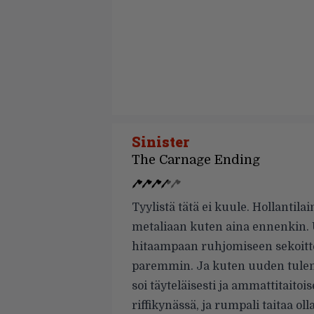
Sinister
The Carnage Ending
Tyylistä tätä ei kuule. Hollantila
metaliaan kuten aina ennenkin.
hitaampaan ruhjomiseen sekoitte
paremmin. Ja kuten uuden tulem
soi täyteläisesti ja ammattitaito
riffikynässä, ja rumpali taitaa ol