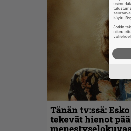
esimerkiks
tutustuma
seuraaval
käytettäv
Jotkin te
oikeutett
välilehdel
Tänän tv:ssä: Esko
tekevät hienot pää
menestyselokuva