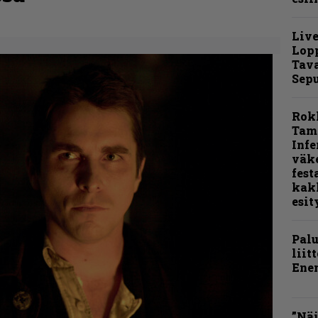
Live
Lop
Tava
Sepu
Rok
Tamp
Infe
väk
fest
kak
esit
Pal
liit
Ene
”Näi