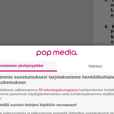
o
L
a
K
P
k
v
N
F
m
vostamme yksityisyyttäsi
Valintasi
m
semme suostumuksesi tarjotaksemme henkilökohtai
T
ökokemuksen
r
k
lellisesti valitsemamme
88 teknologiakumppania
hyödynnämme henkilö
semme paremman käyttäjäkokemuksen sekä kohdentaaksemme sisältöä
v
a.
k
ällä suostut tietojesi käyttöön seuraavasti
B
laitetunnisteita ja tallennamme evästeitä laitteellesi saadaksemme tie