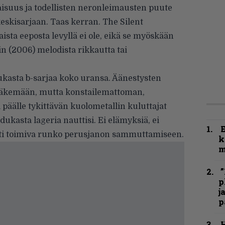
aisuus ja todellisten neronleimausten puute
eskisarjaan. Taas kerran. The Silent
ista eeposta levyllä ei ole, eikä se myöskään
n (2006) melodista rikkautta tai
kasta b-sarjaa koko uransa. Äänestysten
a näkemään, mutta konstailemattoman,
i päälle tykittävän kuolometallin kuluttajat
dukasta lageria nauttisi. Ei elämyksiä, ei
ti toimiva runko perusjanon sammuttamiseen.
k
m
”
p
j
p
H