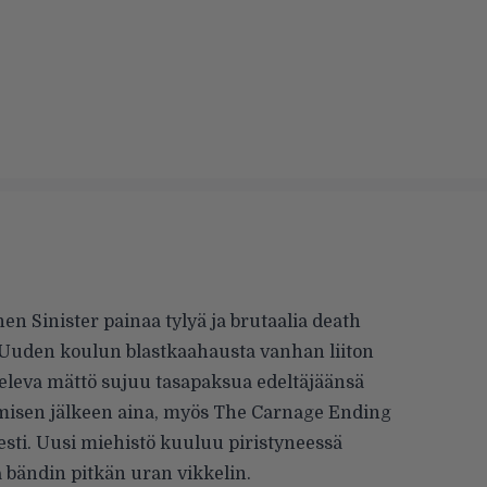
inen Sinister painaa tylyä ja brutaalia death
 Uuden koulun blastkaahausta vanhan liiton
leva mättö sujuu tasapaksua edeltäjäänsä
isen jälkeen aina, myös The Carnage Ending
isesti. Uusi miehistö kuuluu piristyneessä
la bändin pitkän uran vikkelin.