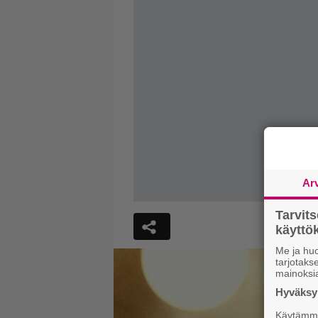
Ar
Tarvit
käytt
Me ja huo
tarjotak
mainoksi
Hyväksym
Käytämme 