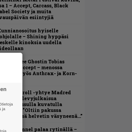
sa 1 – Accept, Carcass, Black
abel Society ja muita
vauspäivän esiintyjiä
unnianosoitus hyiselle
ohjolalle – Shining hyppäsi
eskelle kinoksia uudella
ideollaan
äin lähtee Ghostin Tobias
orgelta Accept – menossa
ukana myös Anthrax- ja Korn-
iehistöä
sen
hrash ’n’ roll -yhtye Madred
yydittää levyjulkaisua
eikkareissulla kuvatulla
tietoja
 ja
ideolla – ”Oltiin pakussa
usihädässä helvetin väsyneenä…”
lind Channel palaa rytinällä –
toja