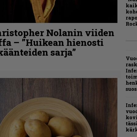
kaik
kohd
rapo
Rock
hristopher Nolanin viiden
ffa – ”Huikean hienosti
skäänteiden sarja”
Vuo
ras
Infe
toi
henk
suos
Infe
vuo
kov
täss
kär