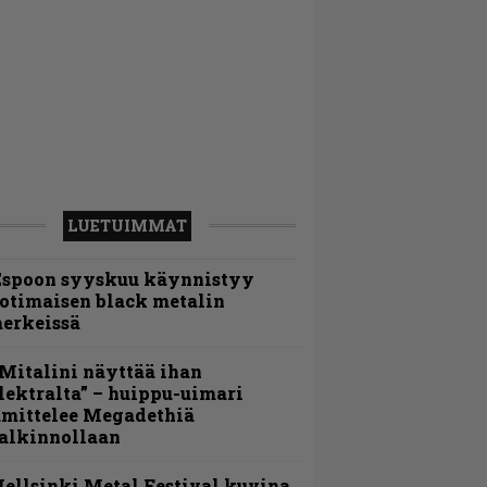
LUETUIMMAT
Espoon syyskuu käynnistyy
otimaisen black metalin
erkeissä
Mitalini näyttää ihan
lektralta” – huippu-uimari
amittelee Megadethiä
alkinnollaan
ellsinki Metal Festival kuvina,