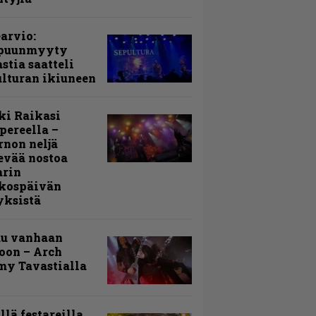
arvio:
puunmyyty
stia saatteli
lturan ikiuneen
ki Raikasi
ereella –
rnon neljä
evää nostoa
arin
kospäivän
yksistä
uu vanhaan
toon – Arch
my Tavastialla
llä festareilla