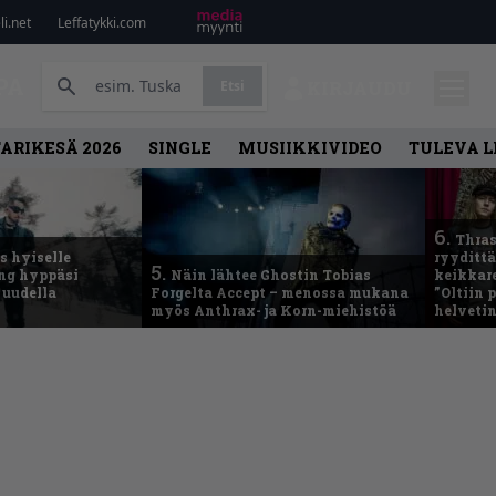
i.net
Leffatykki.com
PA
Etsi
KIRJAUDU
ARIKESÄ 2026
SINGLE
MUSIIKKIVIDEO
TULEVA 
6.
Thras
 hyiselle
ryydittä
5.
ing hyppäsi
Näin lähtee Ghostin Tobias
keikkare
 uudella
Forgelta Accept – menossa mukana
”Oltiin
myös Anthrax- ja Korn-miehistöä
helveti