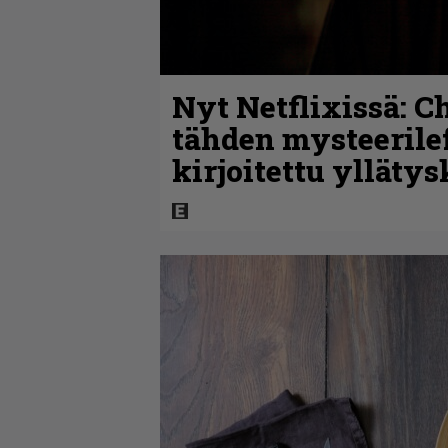
Nyt Netflixissä: C
tähden mysteerile
kirjoitettu ylläty