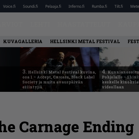
Voice.fi
Soundi.fi
Pelaaja.fi
Inferno.fi
Rumba.fi
Tilt.fi
Metel
ARVIOT
LEHTI
HAASTATTELUT
KAUP
KUVAGALLERIA
HELLSINKI METAL FESTIVAL
FEST
3.
4.
Hellsinki Metal Festival kuvina,
Kunnianosoitus
osa 1 – Accept, Carcass, Black Label
Pohjolalle – Shin
Society ja muita avauspäivän
keskelle kinoksia
esiintyjiä
videollaan
The Carnage Ending