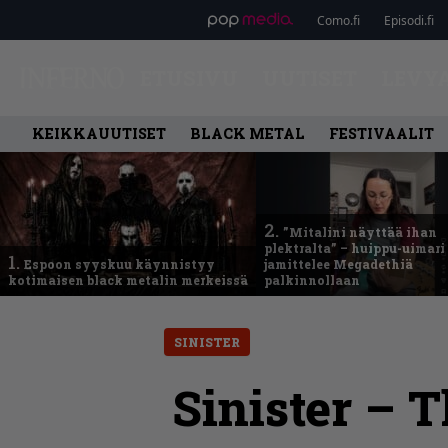
Como.fi
Episodi.fi
ETUSIVU
UUTISET
LEVY
KEIKKAUUTISET
BLACK METAL
FESTIVAALIT
2.
”Mitalini näyttää ihan
plektralta” – huippu-uimari
1.
Espoon syyskuu käynnistyy
jamittelee Megadethiä
kotimaisen black metalin merkeissä
palkinnollaan
SINISTER
Sinister – 