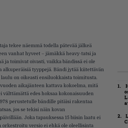
taja tekee näemmä todella pätevää jälkeä
een vanhat hyveet – jämäkkä heavy-tatsi ja
ä ja toimivat oivasti, vaikka bändissä ei ole
a alkuperäisiä tyyppejä. Bändi jytää kiitettävän
ä laulu on oikeasti ensiluokkaista toimitusta.
H
 vuoden aikajänteen kattava kokoelma, mitä
o
ei välttämättä edes hoksaa kokonaisuuden
L
978 perustetulle bändille pitäisi rakentaa
a
tsas, jos se tekisi näin kovan
ivillään. Joka tapauksessa 15 biisin laatu ei
C
 orkestroitu versio ei ehkä ole oleellisinta