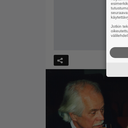
esimerkiks
tutustuma
seuraaval
käytettäv
Jotkin te
oikeutett
välilehdel