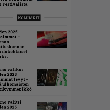
 Festivalista
KOLUMNIT
den 2025
kaimmat –
rnon
mituskunnan
ilökohtaiset
ikit
rno valikoi
den 2025
immat levyt –
ä ulkomaisten
kikymmenikkö
rno valitsi
den 2025