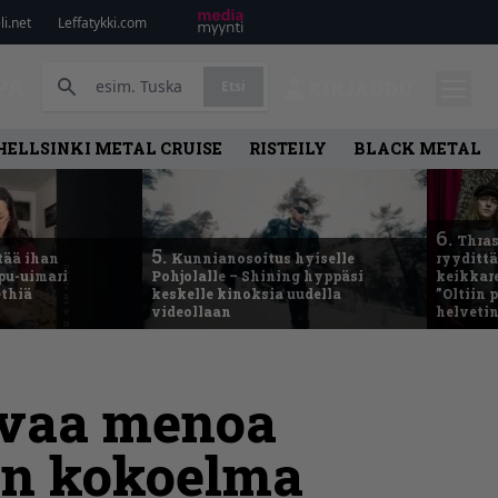
i.net
Leffatykki.com
PA
Etsi
KIRJAUDU
HELLSINKI METAL CRUISE
RISTEILY
BLACK METAL
6.
Thras
5.
tää ihan
Kunnianosoitus hyiselle
ryydittä
ppu-uimari
Pohjolalle – Shining hyppäsi
keikkare
ethiä
keskelle kinoksia uudella
”Oltiin
videollaan
helveti
vaa menoa
in kokoelma