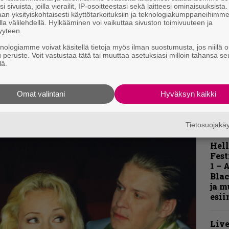
i sivuista, joilla vierailit, IP-osoitteestasi sekä laitteesi ominaisuuksista
K
an yksityiskohtaisesti käyttötarkoituksiin ja teknologiakumppaneihimm
m
la välilehdellä. Hylkääminen voi vaikuttaa sivuston toimivuuteen ja
s
yyteen.
knologiamme voivat käsitellä tietoja myös ilman suostumusta, jos niillä o
A
u peruste. Voit vastustaa tätä tai muuttaa asetuksiasi milloin tahansa se
k
lä.
v
Omat valintani
Hyväksyn kaikki
Tietosuojak
Hell
Fest
1 – 
Blac
ja m
esii
Live