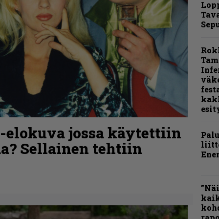
Lop
Tava
Sepu
Rok
Tamp
Infe
väk
fest
kak
esit
o-elokuva jossa käytettiin
Pal
a? Sellainen tehtiin
liit
Ene
”Näi
kaik
kohd
rapo