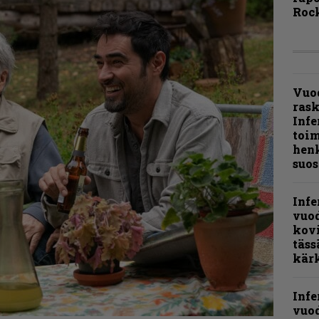
Rock
Vuo
ras
Infe
toi
henk
suos
Infe
vuo
kov
täss
kär
Infe
vuo