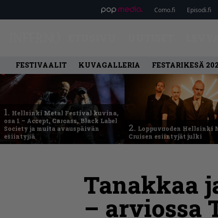
Como.fi
Episodi.fi
ETUSIVU
UUTISET
LEVY
FESTIVAALIT
KUVAGALLERIA
FESTARIKESÄ 20
1.
Hellsinki Metal Festival kuvina,
osa 1 – Accept, Carcass, Black Label
2.
Society ja muita avauspäivän
Loppuvuoden Hellsinki 
esiintyjiä
Cruisen esiintyjät julki
Tanakkaa 
– arviossa 