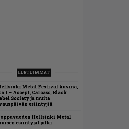
LUETUIMMAT
ellsinki Metal Festival kuvina,
sa 1 – Accept, Carcass, Black
abel Society ja muita
vauspäivän esiintyjiä
Loppuvuoden Hellsinki Metal
ruisen esiintyjät julki