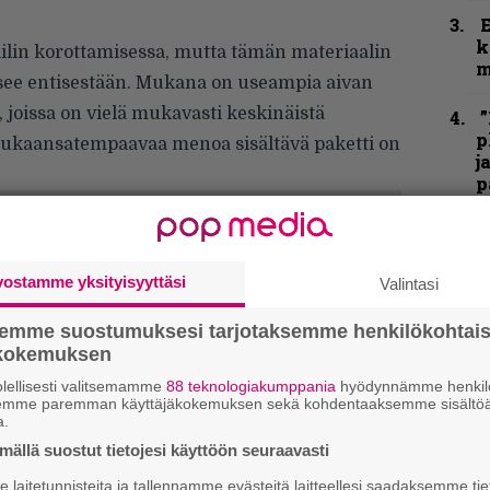
k
ilin korottamisessa, mutta tämän materiaalin
m
see entisestään. Mukana on useampia aivan
, joissa on vielä mukavasti keskinäistä
”
p
a mukaansatempaavaa menoa sisältävä paketti on
j
p
K
P
k
vostamme yksityisyyttäsi
Valintasi
v
semme suostumuksesi tarjotaksemme henkilökohtai
T
ökokemuksen
r
lellisesti valitsemamme
88 teknologiakumppania
hyödynnämme henkilö
k
semme paremman käyttäjäkokemuksen sekä kohdentaaksemme sisältöä
v
a.
k
ällä suostut tietojesi käyttöön seuraavasti
laitetunnisteita ja tallennamme evästeitä laitteellesi saadaksemme tie