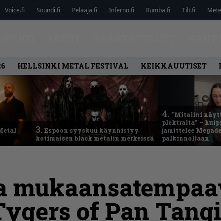
Voice.fi
Soundi.fi
Pelaaja.fi
Inferno.fi
Rumba.fi
Tilt.fi
Metel
ARVIOT
LEHTI
HAASTATTELUT
KAUP
26
HELLSINKI METAL FESTIVAL
KEIKKAUUTISET
4.
”Mitalini näyt
plektralta” – hui
3.
Metal
Espoon syyskuu käynnistyy
jamittelee Megad
kotimaisen black metalin merkeissä
palkinnollaan
ja mukaansatempaa
Tygers of Pan Tang