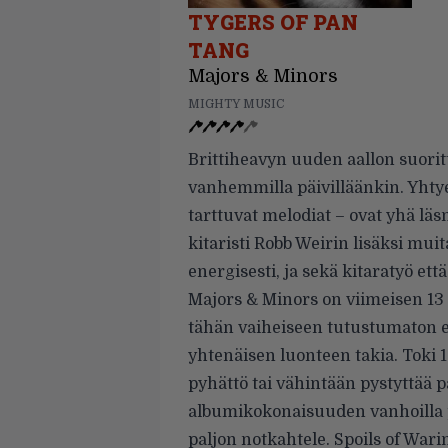
TYGERS OF PAN
TANG
Majors & Minors
MIGHTY MUSIC
Brittiheavyn uuden aallon suorit
vanhemmilla päivilläänkin. Yhty
tarttuvat melodiat – ovat yhä läsn
kitaristi Robb Weirin lisäksi muit
energisesti, ja sekä kitaratyö ett
Majors & Minors on viimeisen 13
tähän vaiheiseen tutustumaton 
yhtenäisen luonteen takia. Toki 1
pyhättö tai vähintään pystyttää pa
albumikokonaisuuden vanhoilla pä
paljon notkahtele. Spoils of Warin