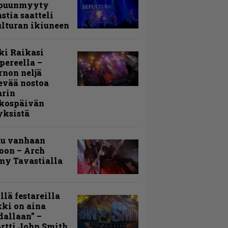
puunmyyty
stia saatteli
lturan ikiuneen
ki Raikasi
ereella –
rnon neljä
evää nostoa
arin
kospäivän
yksistä
uu vanhaan
toon – Arch
my Tavastialla
llä festareilla
ki on aina
allaan” –
rtti John Smith