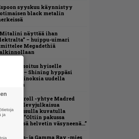
Espoon syyskuu käynnistyy
otimaisen black metalin
erkeissä
Mitalini näyttää ihan
lektralta” – huippu-uimari
amittelee Megadethiä
alkinnollaan
unnianosoitus hyiselle
ohjolalle – Shining hyppäsi
eskelle kinoksia uudella
ideollaan
sen
hrash ’n’ roll -yhtye Madred
yydittää levyjulkaisua
tietoja
eikkareissulla kuvatulla
 ja
ideolla – ”Oltiin pakussa
usihädässä helvetin väsyneenä…”
Helloween- ja Gamma Ray -mies
toja