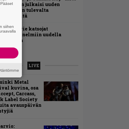
. Pääset
ai Hansen julkaisi uuden
e
aistiaisen tulevalta
oololevyltä
n siihen
nthrax vie katsojat
uraavalla
eikkatunnelmiin uudella
ideollaan
LIVE
äytäntömme
sinki Metal
ival kuvina, osa
Accept, Carcass,
k Label Society
uita avauspäivän
ntyjiä
arvio: