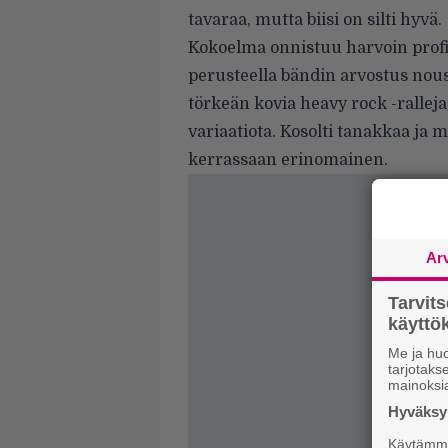
tavaraa, mutta biisi on silti hyvä.
Kokoelma onnistuu harvoin profi
perusteella bändin arvostus nou
törkeän kovia heavy rock -ralleja
variaatiota. Kosolti tanakkaa j
kerrassaan erinomainen.
Ar
Tarvit
käytt
Me ja huo
tarjotak
mainoksi
Hyväksym
Käytämme 