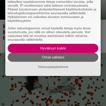
laitteellesi saadaksemme tietoja esimerkiksi sivuista, joilla
vierailit, IP-osoitteestasi sekä laitteesi ominaisuuksista.
Pääset tutustumaan yksityiskohtaisesti käyttötarkoituksiin ja
teknologiakumppaneihimme seuraavalla välilehdellä.
Hylkääminen voi vaikuttaa sivuston toimivuuteen ja
käytettävyyteen.
Helloween- ja Gamma Ray -mies Kai
Jotkin teknologiamme voivat käsitellä tietoja myös ilman
Hansen julkaisi uuden maistiaisen
suostumusta, jos niillä on siihen oikeutettu peruste. Voit
vastustaa tätä tai muuttaa asetuksiasi milloin tahansa
tulevalta soololevyltä
seuraavalla välilehdellä.
Hyväksyn kaikki
Omat valintani
Tietosuojakäytäntömme