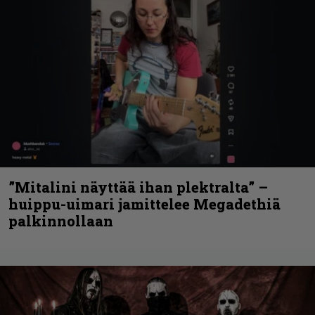
”Mitalini näyttää ihan plektralta” –
huippu-uimari jamittelee Megadethiä
palkinnollaan