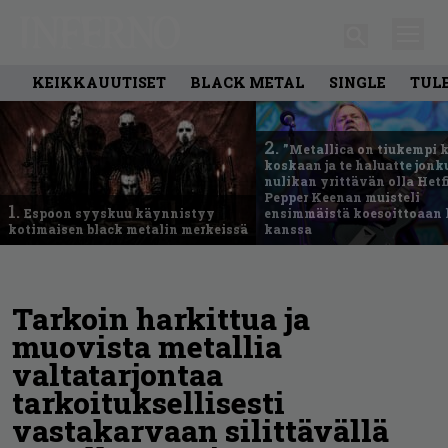
KEIKKAUUTISET
BLACK METAL
SINGLE
TUL
2.
”Metallica on tiukempi 
koskaan ja te haluatte jonk
nulikan yrittävän olla Hetfi
Pepper Keenan muisteli
1.
Espoon syyskuu käynnistyy
ensimmäistä koesoittoaan 
kotimaisen black metalin merkeissä
kanssa
Tarkoin harkittua ja
muovista metallia
valtatarjontaa
tarkoituksellisesti
vastakarvaan silittävällä