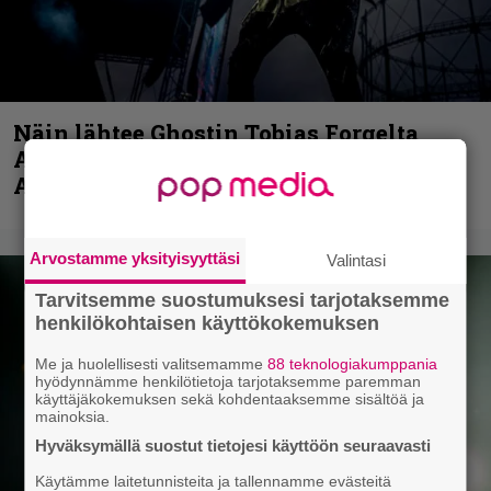
Näin lähtee Ghostin Tobias Forgelta
Accept – menossa mukana myös
Anthrax- ja Korn-miehistöä
Arvostamme yksityisyyttäsi
Valintasi
Tarvitsemme suostumuksesi tarjotaksemme
henkilökohtaisen käyttökokemuksen
Me ja huolellisesti valitsemamme
88 teknologiakumppania
hyödynnämme henkilötietoja tarjotaksemme paremman
käyttäjäkokemuksen sekä kohdentaaksemme sisältöä ja
mainoksia.
Hyväksymällä suostut tietojesi käyttöön seuraavasti
Käytämme laitetunnisteita ja tallennamme evästeitä