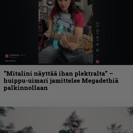
”Mitalini näyttää ihan plektralta” –
huippu-uimari jamittelee Megadethiä
palkinnollaan