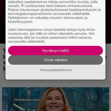
laitteellesi saadaksemme tietoja esimerkiksi sivuista, joilla
vierailit, IP-osoitteestasi sekä laitteesi ominaisuuksista.
Pääset tutustumaan yksityiskohtaisesti käyttötarkoituksiin ja
teknologiakumppaneihimme seuraavalla välilehdellä.
Hylkääminen voi vaikuttaa sivuston toimivuuteen ja
käytettävyyteen.
Jotkin teknologiamme voivat käsitellä tietoja myös ilman
suostumusta, jos niillä on siihen oikeutettu peruste. Voit
vastustaa tätä tai muuttaa asetuksiasi milloin tahansa
seuraavalla välilehdellä.
Thrash ’n’ roll -yhtye Madred ryydittää
Hyväksyn kaikki
levyjulkaisua keikkareissulla kuvatulla
Omat valintani
videolla – ”Oltiin pakussa kusihädässä
helvetin väsyneenä…”
Tietosuojakäytäntömme