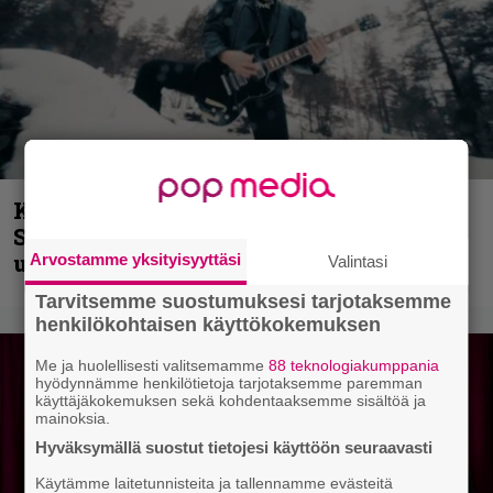
Kunnianosoitus hyiselle Pohjolalle –
Shining hyppäsi keskelle kinoksia
uudella videollaan
Arvostamme yksityisyyttäsi
Valintasi
Tarvitsemme suostumuksesi tarjotaksemme
henkilökohtaisen käyttökokemuksen
Me ja huolellisesti valitsemamme
88 teknologiakumppania
hyödynnämme henkilötietoja tarjotaksemme paremman
käyttäjäkokemuksen sekä kohdentaaksemme sisältöä ja
mainoksia.
Hyväksymällä suostut tietojesi käyttöön seuraavasti
Käytämme laitetunnisteita ja tallennamme evästeitä