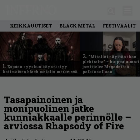
KEIKKAUUTISET
BLACK METAL
FESTIVAALIT
2.
”Mitalini näyttää ihan
plektralta” – huippu-uimari
1.
Espoon syyskuu käynnistyy
jamittelee Megadethiä
kotimaisen black metalin merkeissä
palkinnollaan
Tasapainoinen ja
monipuolinen jatke
kunniakkaalle perinnölle –
arviossa Rhapsody of Fire