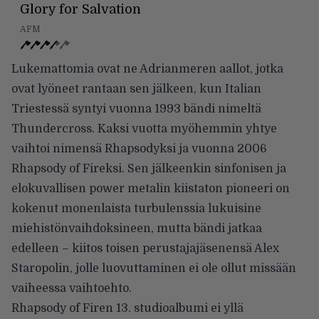
Glory for Salvation
AFM
Lukemattomia ovat ne Adrianmeren aallot, jotka
ovat lyöneet rantaan sen jälkeen, kun Italian
Triestessä syntyi vuonna 1993 bändi nimeltä
Thundercross. Kaksi vuotta myöhemmin yhtye
vaihtoi nimensä Rhapsodyksi ja vuonna 2006
Rhapsody of Fireksi. Sen jälkeenkin sinfonisen ja
elokuvallisen power metalin kiistaton pioneeri on
kokenut monenlaista turbulenssia lukuisine
miehistönvaihdoksineen, mutta bändi jatkaa
edelleen – kiitos toisen perustajajäsenensä Alex
Staropolin, jolle luovuttaminen ei ole ollut missään
vaiheessa vaihtoehto.
Rhapsody of Firen 13. studioalbumi ei yllä