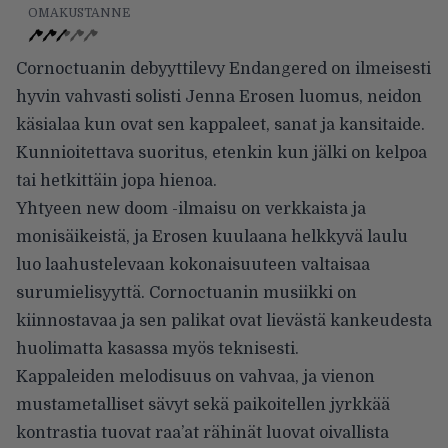
OMAKUSTANNE
Cornoctuanin debyyttilevy Endangered on ilmeisesti
hyvin vahvasti solisti Jenna Erosen luomus, neidon
käsialaa kun ovat sen kappaleet, sanat ja kansitaide.
Kunnioitettava suoritus, etenkin kun jälki on kelpoa
tai hetkittäin jopa hienoa.
Yhtyeen new doom -ilmaisu on verkkaista ja
monisäikeistä, ja Erosen kuulaana helkkyvä laulu
luo laahustelevaan kokonaisuuteen valtaisaa
surumielisyyttä. Cornoctuanin musiikki on
kiinnostavaa ja sen palikat ovat lievästä kankeudesta
huolimatta kasassa myös teknisesti.
Kappaleiden melodisuus on vahvaa, ja vienon
mustametalliset sävyt sekä paikoitellen jyrkkää
kontrastia tuovat raa’at rähinät luovat oivallista