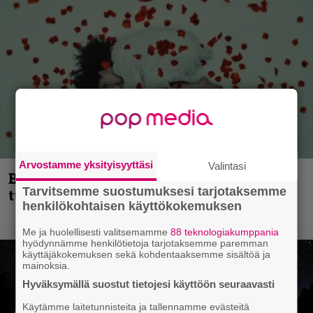
Arvostamme yksityisyyttäsi
Valintasi
Blind Channel palaa rytinällä –
Tarvitsemme suostumuksesi tarjotaksemme
tuplasingle videoineen julki
henkilökohtaisen käyttökokemuksen
Me ja huolellisesti valitsemamme
88 teknologiakumppania
hyödynnämme henkilötietoja tarjotaksemme paremman
käyttäjäkokemuksen sekä kohdentaaksemme sisältöä ja
mainoksia.
Hyväksymällä suostut tietojesi käyttöön seuraavasti
Käytämme laitetunnisteita ja tallennamme evästeitä