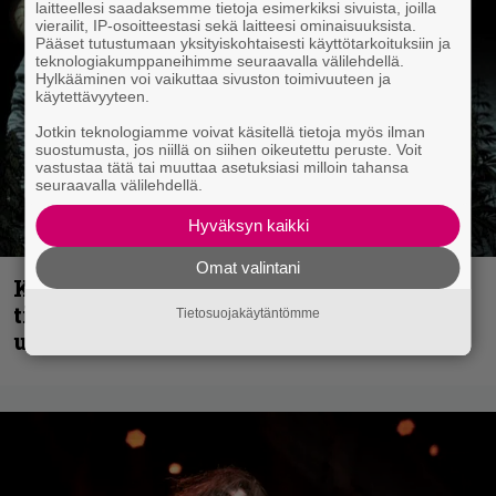
laitteellesi saadaksemme tietoja esimerkiksi sivuista, joilla
vierailit, IP-osoitteestasi sekä laitteesi ominaisuuksista.
Pääset tutustumaan yksityiskohtaisesti käyttötarkoituksiin ja
teknologiakumppaneihimme seuraavalla välilehdellä.
Hylkääminen voi vaikuttaa sivuston toimivuuteen ja
käytettävyyteen.
Jotkin teknologiamme voivat käsitellä tietoja myös ilman
suostumusta, jos niillä on siihen oikeutettu peruste. Voit
vastustaa tätä tai muuttaa asetuksiasi milloin tahansa
seuraavalla välilehdellä.
Hyväksyn kaikki
Omat valintani
Kokoonpanonsa uudistanut Sleep
tiedottaa uudesta levystä, julkaisi myös
Tietosuojakäytäntömme
uuden maistiaisen