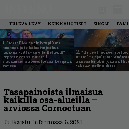
TULEVA LEVY
KEIKKAUUTISET
SINGLE
PALU
1.
”Metallica on tiukempi kuin
koskaan ja te haluatte jonkun
2.
nulikan yrittävän olla Hetfield?” –
”He ovat tuoneet soittoo
Pepper Keenan muisteli
uutta” – Sepulturan Andreas
ensimmäistä koesoittoaan hevijätin
nimeää bändin, jonka riffit
kanssa
tehneet vaikutuksen
Tasapainoista ilmaisua
kaikilla osa-alueilla –
arviossa Cornoctuan
Julkaistu Infernossa 6/2021.