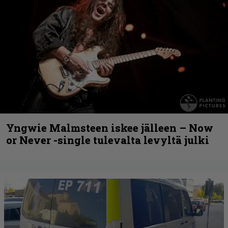
Yngwie Malmsteen iskee jälleen – Now
or Never -single tulevalta levyltä julki