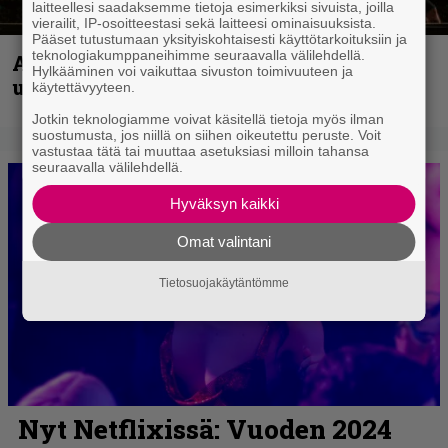
laitteellesi saadaksemme tietoja esimerkiksi sivuista, joilla
vierailit, IP-osoitteestasi sekä laitteesi ominaisuuksista.
Pääset tutustumaan yksityiskohtaisesti käyttötarkoituksiin ja
teknologiakumppaneihimme seuraavalla välilehdellä.
Anthrax vie katsojat keikkatunnelmiin
Hylkääminen voi vaikuttaa sivuston toimivuuteen ja
uudella videollaan
käytettävyyteen.
Jotkin teknologiamme voivat käsitellä tietoja myös ilman
suostumusta, jos niillä on siihen oikeutettu peruste. Voit
vastustaa tätä tai muuttaa asetuksiasi milloin tahansa
seuraavalla välilehdellä.
Hyväksyn kaikki
Omat valintani
Tietosuojakäytäntömme