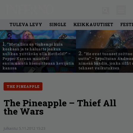
TULEVA LEVY
SINGLE
KEIKKAUUTISET
FEST
1.
”Metallica on tiukempi kuin
koskaan ja te haluatte jonkun
2.
nulikan yrittävän olla Hetfield?” –
”He ovat tuoneet soittoo
Pepper Keenan muisteli
uutta” – Sepulturan Andreas
ensimmäistä koesoittoaan hevijätin
nimeää bändin, jonka riffit
kanssa
tehneet vaikutuksen
THE PINEAPPLE
The Pineapple – Thief All
the Wars
Julkaistu:
5.11.2012 15:23