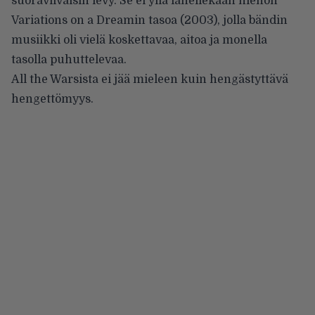
suoraviivaisin levy. Se ei yllä lähellekään hienon
Variations on a Dreamin tasoa (2003), jolla bändin
musiikki oli vielä koskettavaa, aitoa ja monella
tasolla puhuttelevaa.
All the Warsista ei jää mieleen kuin hengästyttävä
hengettömyys.