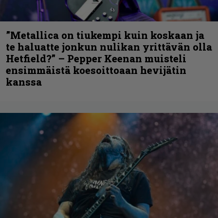
”Metallica on tiukempi kuin koskaan ja
te haluatte jonkun nulikan yrittävän olla
Hetfield?” – Pepper Keenan muisteli
ensimmäistä koesoittoaan hevijätin
kanssa