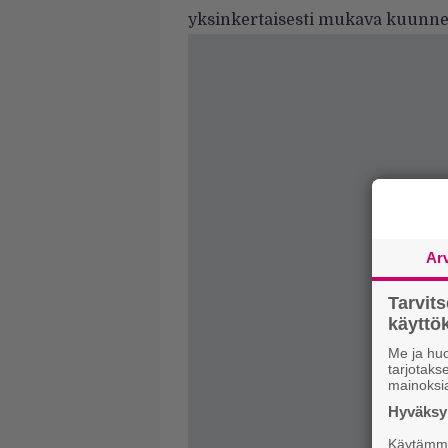
yksinkertaisesti mukava kuunnel
Ar
Tarvit
käytt
Me ja huo
tarjotak
mainoksi
Hyväksym
Käytämme 