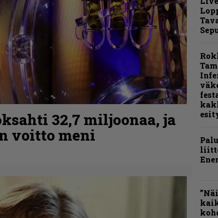
Live
Lop
Tava
Sepu
Rok
Tamp
Infe
väk
fest
kak
esit
ksahti 32,7 miljoonaa, ja
n voitto meni
Pal
liit
Ene
”Näi
kaik
kohd