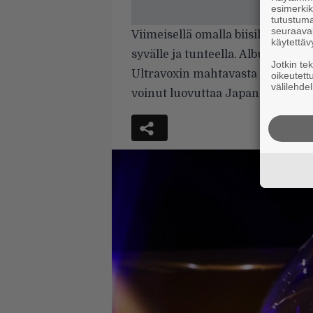
esimerkiks
tutustuma
seuraaval
Viimeisellä omalla biisillä The 
käytettäv
syvälle ja tunteella. Albumin va
Jotkin te
Ultravoxin mahtavasta kasarihiti
oikeutett
välilehdel
voinut luovuttaa Japanille ja ant