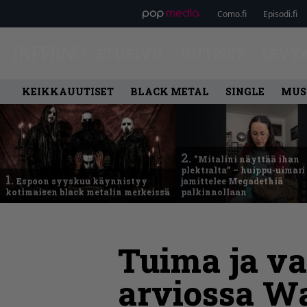
Como.fi
Episodi.fi
ETUSIVU
UUTISET
LEVY
KEIKKAUUTISET
BLACK METAL
SINGLE
MUS
2.
”Mitalini näyttää ihan
plektralta” – huippu-uimari
1.
Espoon syyskuu käynnistyy
jamittelee Megadethiä
kotimaisen black metalin merkeissä
palkinnollaan
Tuima ja va
arviossa W