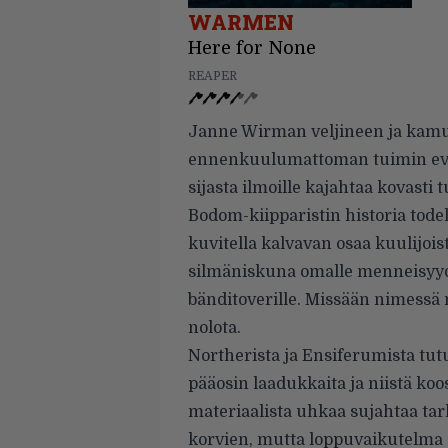
WARMEN
Here for None
REAPER
Janne Wirman veljineen ja kamui
ennenkuulumattoman tuimin evä
sijasta ilmoille kajahtaa kovasti 
Bodom-kiipparistin historia tode
kuvitella kalvavan osaa kuulijois
silmäniskuna omalle menneisyyd
bänditoverille. Missään nimessä 
nolota.
Northerista ja Ensiferumista tut
pääosin laadukkaita ja niistä koo
materiaalista uhkaa sujahtaa t
korvien, mutta loppuvaikutelma o