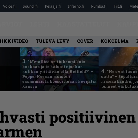
Voice.fi
Soundi.fi
Pelaaja.fi
Inferno.fi
Rumba.fi
Tilt.fi
Metel
ARVIOT
LEHTI
HAASTATTELUT
KAUP
IIKKIVIDEO
TULEVA LEVY
COVER
KOKOELMA
3.
”Metallica on tiukempi kuin
koskaan ja te haluatte jonkun
4.
nulikan yrittävän olla Hetfield?” –
”He ovat tuonee
Pepper Keenan muisteli
uutta” – Sepultur
ensimmäistä koesoittoaan hevijätin
nimeää bändin, jon
kanssa
tehneet vaikutuk
hvasti positiivinen
armen