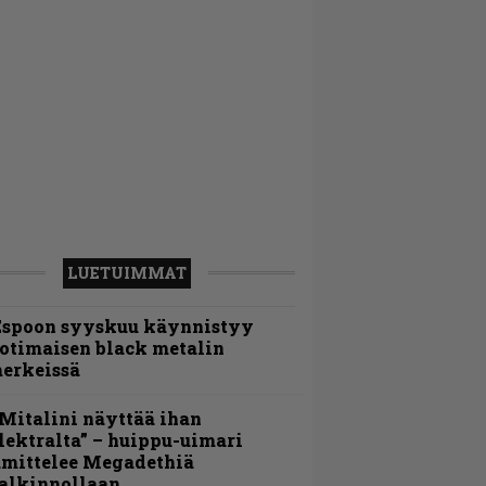
LUETUIMMAT
Espoon syyskuu käynnistyy
otimaisen black metalin
erkeissä
Mitalini näyttää ihan
lektralta” – huippu-uimari
amittelee Megadethiä
alkinnollaan