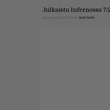
Julkaistu Infernossa 7/
Julkaistu:
9.10.2023 12:38
Matti Riekki