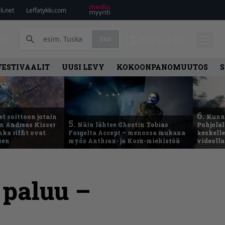
i.net
Leffatykki.com
PA
Etsi
KIRJAUDU
FESTIVAALIT
UUSI LEVY
KOKOONPANOMUUTOS
S
6.
t soittoon jotain
Kunni
5.
an Andreas Kisser
Näin lähtee Ghostin Tobias
Pohjolal
ka riffit ovat
Forgelta Accept – menossa mukana
keskelle
sen
myös Anthrax- ja Korn-miehistöä
videoll
 paluu –