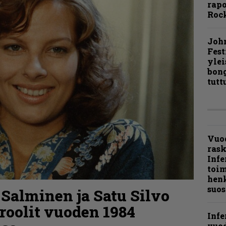
rapo
Rock
Joh
Fest
ylei
bong
tutt
Vuo
ras
Infe
toi
henk
suos
 Salminen ja Satu Silvo
roolit vuoden 1984
Infe
vuo