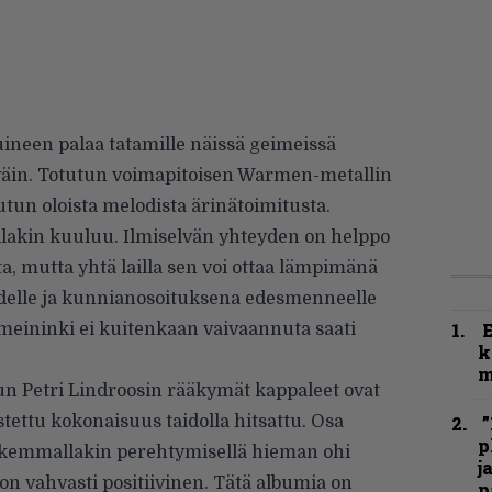
neen palaa tatamille näissä geimeissä
in. Totutun voimapitoisen Warmen-metallin
tutun oloista melodista ärinätoimitusta.
llakin kuuluu. Ilmiselvän yhteyden on helppo
ta, mutta yhtä lailla sen voi ottaa lämpimänä
elle ja kunnianosoituksena edesmenneelle
meininki ei kuitenkaan vaivaannuta saati
k
m
un Petri Lindroosin rääkymät kappaleet ovat
stettu kokonaisuus taidolla hitsattu. Osa
”
p
arkemmallakin perehtymisellä hieman ohi
j
n vahvasti positiivinen. Tätä albumia on
p