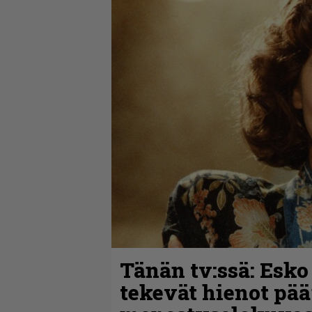
Tänän tv:ssä: Esko
tekevät hienot pää