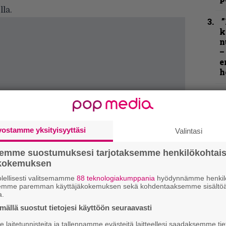
la.
”
k
n
–
e
h
”
u
n
t
vostamme yksityisyyttäsi
Valintasi
N
semme suostumuksesi tarjotaksemme henkilökohtai
F
ökokemuksen
m
m
lellisesti valitsemamme
88 teknologiakumppania
hyödynnämme henkilö
semme paremman käyttäjäkokemuksen sekä kohdentaaksemme sisältöä
a.
K
ällä suostut tietojesi käyttöön seuraavasti
P
k
laitetunnisteita ja tallennamme evästeitä laitteellesi saadaksemme tie