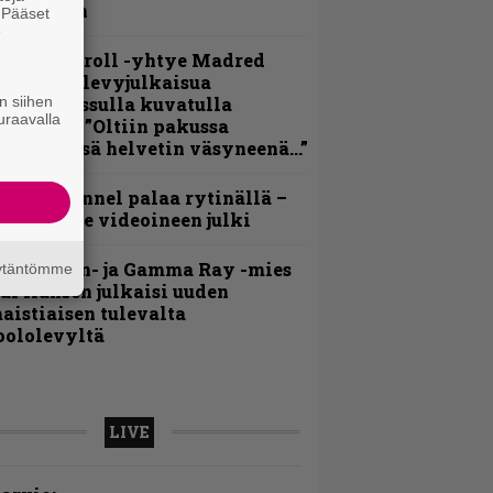
ideollaan
. Pääset
e
hrash ’n’ roll -yhtye Madred
yydittää levyjulkaisua
n siihen
eikkareissulla kuvatulla
uraavalla
ideolla – ”Oltiin pakussa
usihädässä helvetin väsyneenä…”
lind Channel palaa rytinällä –
uplasingle videoineen julki
Helloween- ja Gamma Ray -mies
äytäntömme
ai Hansen julkaisi uuden
aistiaisen tulevalta
oololevyltä
LIVE