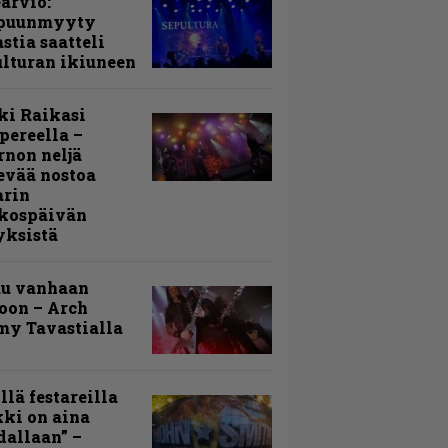
arvio:
puunmyyty
stia saatteli
lturan ikiuneen
ki Raikasi
ereella –
rnon neljä
evää nostoa
arin
kospäivän
yksistä
uu vanhaan
toon – Arch
my Tavastialla
llä festareilla
ki on aina
allaan” –