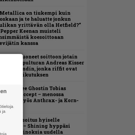
Metallica on tiukempi kuin
oskaan ja te haluatte jonkun
ulikan yrittävän olla Hetfield?”
 Pepper Keenan muisteli
nsimmäistä koesoittoaan
evijätin kanssa
He ovat tuoneet soittoon jotain
utta” – Sepulturan Andreas Kisser
imeää bändin, jonka riffit ovat
ehneet vaikutuksen
äin lähtee Ghostin Tobias
sen
orgelta Accept – menossa
ukana myös Anthrax- ja Korn-
iehistöä
tietoja
 ja
unnianosoitus hyiselle
ohjolalle – Shining hyppäsi
eskelle kinoksia uudella
toja