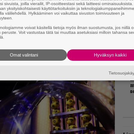
v
i sivuista, joilla vierailit, IP-osoitteestasi sekä laitteesi ominaisuuksista
an yksityiskohtaisesti käyttötarkoituksiin ja teknologiakumppaneihimm
la välilehdellä. Hylkääminen voi vaikuttaa sivuston toimivuuteen ja
Cold Unknownilla Warmen viiltää erityisen
T
yyteen.
r
rsinaisen päätöksen, tarpeettoman tulkinnan
knologiamme voivat käsitellä tietoja myös ilman suostumusta, jos niillä o
k
stä Dancing with Tears in My Eyesista olisikin
u peruste. Voit vastustaa tätä tai muuttaa asetuksiasi milloin tahansa se
v
lä.
k
aa ikiomien sävelten tuikata pisteen.
B
Omat valintani
Hyväksyn kaikki
t
Tietosuojak
K
m
s