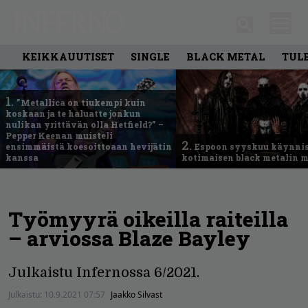
KEIKKAUUTISET
SINGLE
BLACK METAL
TUL
1.
”Metallica on tiukempi kuin
koskaan ja te haluatte jonkun
nulikan yrittävän olla Hetfield?” –
Pepper Keenan muisteli
2.
ensimmäistä koesoittoaan hevijätin
Espoon syyskuu käynni
kanssa
kotimaisen black metalin m
Työmyyrä oikeilla raiteilla
– arviossa Blaze Bayley
Julkaistu Infernossa 6/2021.
Julkaistu:
10.9.2021 07:57
Jaakko Silvast