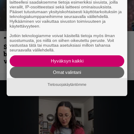
laitteellesi saadaksemme tietoja esimerkiksi sivuista, joilla
vierailit, IP-osoitteestasi sekä laitteesi ominaisuuksista.
Pääset tutustumaan yksityiskohtaisesti käyttötarkoituksiin ja
teknologiakumppaneihimme seuraavalla välilehdellä.
Hylkääminen voi vaikuttaa sivuston toimivuuteen ja
käytettävyyteen.
Jotkin teknologiamme voivat käsitellä tietoja myös ilman
”He ovat tuoneet soittoon jotain uutta” –
suostumusta, jos niillä on siihen oikeutettu peruste. Voit
Sepulturan Andreas Kisser nimeää
vastustaa tätä tai muuttaa asetuksiasi milloin tahansa
seuraavalla välilehdellä.
bändin, jonka riffit ovat tehneet
vaikutuksen
Hyväksyn kaikki
Omat valintani
Tietosuojakäytäntömme