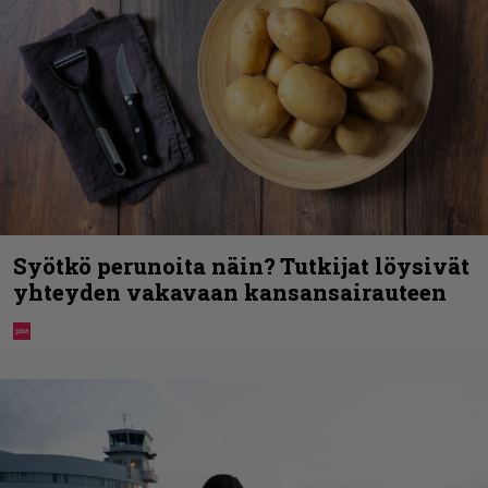
Syötkö perunoita näin? Tutkijat löysivät
yhteyden vakavaan kansansairauteen