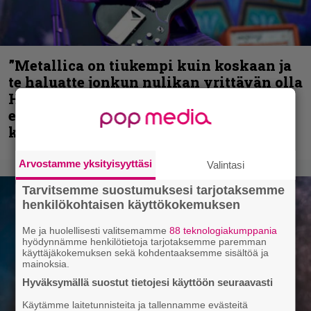
”Metallica on tiukempi kuin koskaan ja
te haluatte jonkun nulikan yrittävän olla
Hetfield?” – Pepper Keenan muisteli
ensimmäistä koesoittoaan hevijätin
kanssa
Arvostamme yksityisyyttäsi
Valintasi
Tarvitsemme suostumuksesi tarjotaksemme
henkilökohtaisen käyttökokemuksen
Me ja huolellisesti valitsemamme
88 teknologiakumppania
hyödynnämme henkilötietoja tarjotaksemme paremman
käyttäjäkokemuksen sekä kohdentaaksemme sisältöä ja
mainoksia.
Hyväksymällä suostut tietojesi käyttöön seuraavasti
Käytämme laitetunnisteita ja tallennamme evästeitä