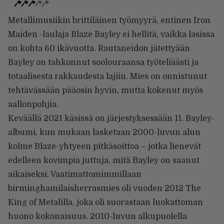
Metallimusiikin brittiläinen työmyyrä, entinen Iron
Maiden -laulaja Blaze Bayley ei hellitä, vaikka lasissa
on kohta 60 ikävuotta. Rautaneidon jätettyään
Bayley on tahkonnut soolouraansa työteliäästi ja
totaalisesta rakkaudesta lajiin. Mies on onnistunut
tehtävässään pääosin hyvin, mutta kokenut myös
aallonpohjia.
Keväällä 2021 käsissä on järjestyksessään 11. Bayley-
albumi, kun mukaan lasketaan 2000-luvun alun
kolme Blaze-yhtyeen pitkäsoittoa – jotka lienevät
edelleen kovimpia juttuja, mitä Bayley on saanut
aikaiseksi. Vaatimattomimmillaan
birminghamilaisherrasmies oli vuoden 2012 The
King of Metalilla, joka oli suorastaan luokattoman
huono kokonaisuus. 2010-luvun alkupuolella