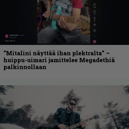
”Mitalini näyttää ihan plektralta” –
huippu-uimari jamittelee Megadethiä
palkinnollaan