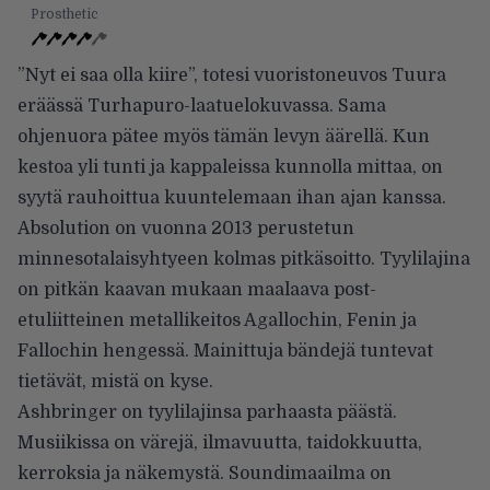
Prosthetic
”Nyt ei saa olla kiire”, totesi vuoristoneuvos Tuura
eräässä Turhapuro-laatuelokuvassa. Sama
ohjenuora pätee myös tämän levyn äärellä. Kun
kestoa yli tunti ja kappaleissa kunnolla mittaa, on
syytä rauhoittua kuuntelemaan ihan ajan kanssa.
Absolution on vuonna 2013 perustetun
minnesotalaisyhtyeen kolmas pitkäsoitto. Tyylilajina
on pitkän kaavan mukaan maalaava post-
etuliitteinen metallikeitos Agallochin, Fenin ja
Fallochin hengessä. Mainittuja bändejä tuntevat
tietävät, mistä on kyse.
Ashbringer on tyylilajinsa parhaasta päästä.
Musiikissa on värejä, ilmavuutta, taidokkuutta,
kerroksia ja näkemystä. Soundimaailma on