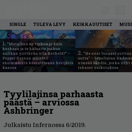
SINGLE
TULEVA LEVY
KEIKKAUUTISET
MUSI
1.
”Metallica on tiukempi kuin
koskaan ja te haluatte jonkun
2.
nulikan yrittävän olla Hetfield?” –
”He ovat tuoneet soittoo
Pepper Keenan muisteli
uutta” – Sepulturan Andreas
ensimmäistä koesoittoaan hevijätin
nimeää bändin, jonka riffit
kanssa
tehneet vaikutuksen
Tyylilajinsa parhaasta
päästä – arviossa
Ashbringer
Julkaistu Infernossa 6/2019.