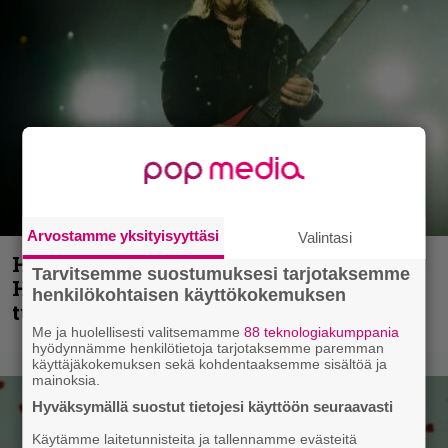
Arvostamme yksityisyyttäsi
Valintasi
Helloween- ja Gamma Ray -mies Kai
Tarvitsemme suostumuksesi tarjotaksemme
Hansen julkaisi uuden maistiaisen
henkilökohtaisen käyttökokemuksen
tulevalta soololevyltä
Me ja huolellisesti valitsemamme
88 teknologiakumppania
hyödynnämme henkilötietoja tarjotaksemme paremman
käyttäjäkokemuksen sekä kohdentaaksemme sisältöä ja
mainoksia.
Hyväksymällä suostut tietojesi käyttöön seuraavasti
Käytämme laitetunnisteita ja tallennamme evästeitä