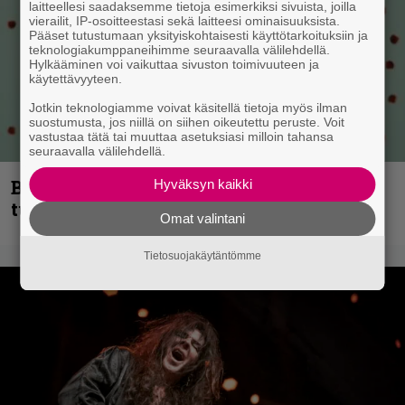
laitteellesi saadaksemme tietoja esimerkiksi sivuista, joilla
vierailit, IP-osoitteestasi sekä laitteesi ominaisuuksista.
Pääset tutustumaan yksityiskohtaisesti käyttötarkoituksiin ja
teknologiakumppaneihimme seuraavalla välilehdellä.
Hylkääminen voi vaikuttaa sivuston toimivuuteen ja
käytettävyyteen.
Jotkin teknologiamme voivat käsitellä tietoja myös ilman
suostumusta, jos niillä on siihen oikeutettu peruste. Voit
vastustaa tätä tai muuttaa asetuksiasi milloin tahansa
seuraavalla välilehdellä.
Blind Channel palaa rytinällä –
Hyväksyn kaikki
tuplasingle videoineen julki
Omat valintani
Tietosuojakäytäntömme