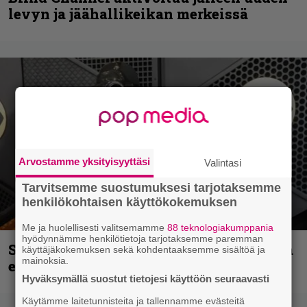
levyn ja jäähallikeikan merkeissä
Arvostamme yksityisyyttäsi
Valintasi
Tarvitsemme suostumuksesi tarjotaksemme
henkilökohtaisen käyttökokemuksen
Me ja huolellisesti valitsemamme
88 teknologiakumppania
hyödynnämme henkilötietoja tarjotaksemme paremman
Sid Wilsonin käytös syynä Slipknotista
käyttäjäkokemuksen sekä kohdentaaksemme sisältöä ja
mainoksia.
erottamiseen, raportoi TMZ
Hyväksymällä suostut tietojesi käyttöön seuraavasti
Käytämme laitetunnisteita ja tallennamme evästeitä