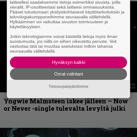
laitteellesi saadaksemme tietoja esimerkiksi sivuista, joilla
vierailit, IP-osoitteestasi sekä laitteesi ominaisuuksista.
Pääset tutustumaan yksityiskohtaisesti käyttötarkoituksiin ja
teknologiakumppaneihimme seuraavalla välilehdellä.
Hylkääminen voi vaikuttaa sivuston toimivuuteen ja
käytettävyyteen.
Jotkin teknologiamme voivat käsitellä tietoja myös ilman
suostumusta, jos niillä on siihen oikeutettu peruste. Voit
vastustaa tätä tai muuttaa asetuksiasi milloin tahansa
seuraavalla välilehdellä.
Hyväksyn kaikki
Omat valintani
Tietosuojakäytäntömme
Yngwie Malmsteen iskee jälleen – Now
or Never -single tulevalta levyltä julki