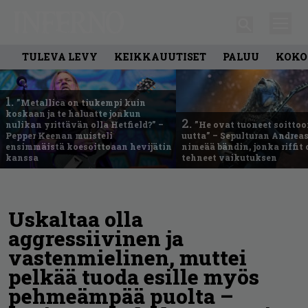
TULEVA LEVY
KEIKKAUUTISET
PALUU
KOKO
1.
”Metallica on tiukempi kuin
koskaan ja te haluatte jonkun
2.
nulikan yrittävän olla Hetfield?” –
”He ovat tuoneet soittoo
Pepper Keenan muisteli
uutta” – Sepulturan Andreas
ensimmäistä koesoittoaan hevijätin
nimeää bändin, jonka riffit
kanssa
tehneet vaikutuksen
Uskaltaa olla
aggressiivinen ja
vastenmielinen, muttei
pelkää tuoda esille myös
pehmeämpää puolta –