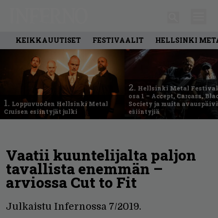
KEIKKAUUTISET
FESTIVAALIT
HELLSINKI MET
2.
Hellsinki Metal Festival
osa 1 – Accept, Carcass, Bla
1.
Loppuvuoden Hellsinki Metal
Society ja muita avauspäiv
Cruisen esiintyjät julki
esiintyjiä
Vaatii kuuntelijalta paljon
tavallista enemmän –
arviossa Cut to Fit
Julkaistu Infernossa 7/2019.