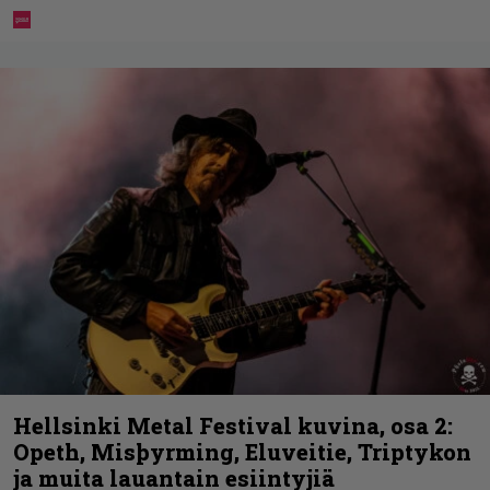
Hellsinki Metal Festival kuvina, osa 2:
Opeth, Misþyrming, Eluveitie, Triptykon
ja muita lauantain esiintyjiä