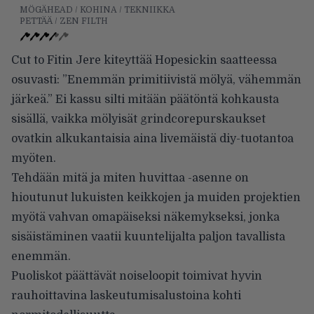
MÖGÄHEAD / KOHINA / TEKNIIKKA
PETTÄÄ / ZEN FILTH
Cut to Fitin Jere kiteyttää Hopesickin saatteessa
osuvasti: ”Enemmän primitiivistä mölyä, vähemmän
järkeä.” Ei kassu silti mitään päätöntä kohkausta
sisällä, vaikka mölyisät grindcorepurskaukset
ovatkin alkukantaisia aina livemäistä diy-tuotantoa
myöten.
Tehdään mitä ja miten huvittaa -asenne on
hioutunut lukuisten keikkojen ja muiden projektien
myötä vahvan omapäiseksi näkemykseksi, jonka
sisäistäminen vaatii kuuntelijalta paljon tavallista
enemmän.
Puoliskot päättävät noiseloopit toimivat hyvin
rauhoittavina laskeutumisalustoina kohti