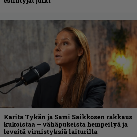
esiintyjät julki
Karita Tykän ja Sami Saikkosen rakkaus
kukoistaa – vähäpukeista hempeilyä ja
leveitä virnistyksiä laiturilla