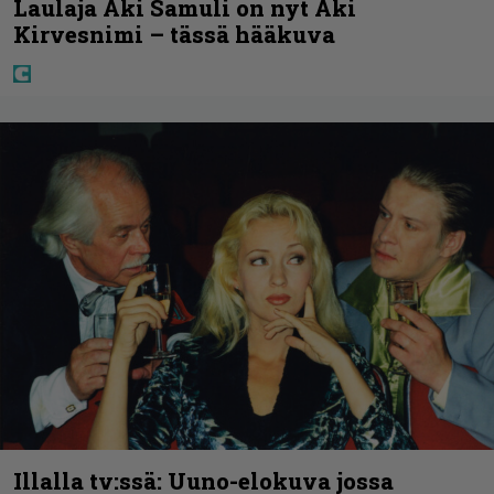
Laulaja Aki Samuli on nyt Aki
Kirvesnimi – tässä hääkuva
Illalla tv:ssä: Uuno-elokuva jossa