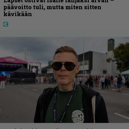
Lapset ostivat isälle lahjaksi arvan –
päävoitto tuli, mutta miten sitten
kävikään