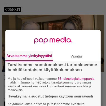
Arvostamme yksityisyyttäsi
Valintasi
Tarvitsemme suostumuksesi tarjotaksemme
henkilökohtaisen käyttökokemuksen
Me ja huolellisesti valitsemamme
88 teknologiakumppania
hyödynnämme henkilötietoja tarjotaksemme paremman
käyttäjäkokemuksen sekä kohdentaaksemme sisältöä ja
mainoksia.
Hyväksymällä suostut tietojesi käyttöön seuraavasti
Käytämme laitetunnisteita ja tallennamme evästeitä