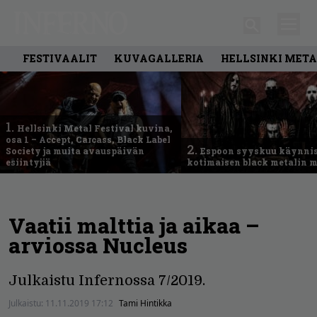
FESTIVAALIT
KUVAGALLERIA
HELLSINKI META
1.
Hellsinki Metal Festival kuvina,
osa 1 – Accept, Carcass, Black Label
2.
Society ja muita avauspäivän
Espoon syyskuu käynni
esiintyjiä
kotimaisen black metalin m
Vaatii malttia ja aikaa –
arviossa Nucleus
Julkaistu Infernossa 7/2019.
Julkaistu:
11.11.2019 17:12
Tami Hintikka