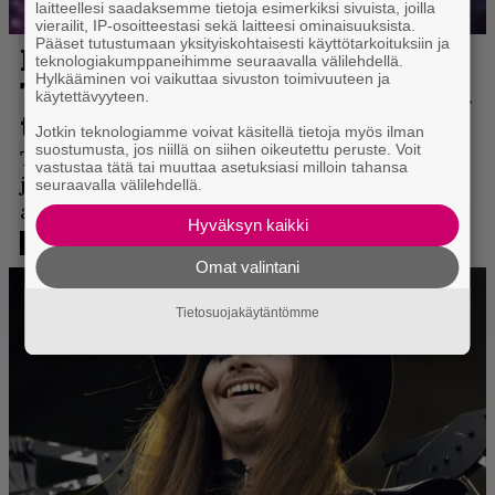
laitteellesi saadaksemme tietoja esimerkiksi sivuista, joilla
vierailit, IP-osoitteestasi sekä laitteesi ominaisuuksista.
Pääset tutustumaan yksityiskohtaisesti käyttötarkoituksiin ja
teknologiakumppaneihimme seuraavalla välilehdellä.
Hylkääminen voi vaikuttaa sivuston toimivuuteen ja
käytettävyyteen.
Jotkin teknologiamme voivat käsitellä tietoja myös ilman
suostumusta, jos niillä on siihen oikeutettu peruste. Voit
vastustaa tätä tai muuttaa asetuksiasi milloin tahansa
seuraavalla välilehdellä.
Hyväksyn kaikki
Omat valintani
Tietosuojakäytäntömme