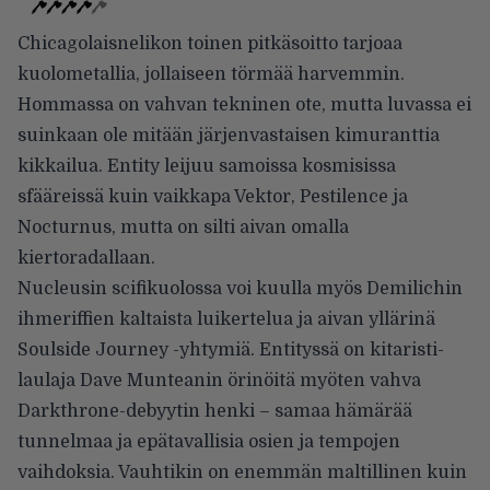
Chicagolaisnelikon toinen pitkäsoitto tarjoaa
kuolometallia, jollaiseen törmää harvemmin.
Hommassa on vahvan tekninen ote, mutta luvassa ei
suinkaan ole mitään järjenvastaisen kimuranttia
kikkailua. Entity leijuu samoissa kosmisissa
sfääreissä kuin vaikkapa Vektor, Pestilence ja
Nocturnus, mutta on silti aivan omalla
kiertoradallaan.
Nucleusin scifikuolossa voi kuulla myös Demilichin
ihmeriffien kaltaista luikertelua ja aivan yllärinä
Soulside Journey -yhtymiä. Entityssä on kitaristi-
laulaja Dave Munteanin örinöitä myöten vahva
Darkthrone-debyytin henki – samaa hämärää
tunnelmaa ja epätavallisia osien ja tempojen
vaihdoksia. Vauhtikin on enemmän maltillinen kuin