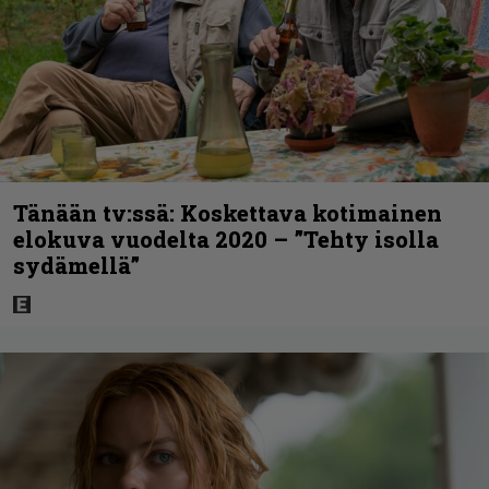
Tänään tv:ssä: Koskettava kotimainen
elokuva vuodelta 2020 – ”Tehty isolla
sydämellä”