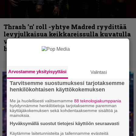
Thrash ’n’ roll -yhtye Madred ryydittää
levyjulkaisua keikkareissulla kuvatulla
videolla – ”Oltiin pakussa kusihädässä
helvetin väsyneenä…”
Arvostamme yksityisyyttäsi
Valintasi
Tarvitsemme suostumuksesi tarjotaksemme
henkilökohtaisen käyttökokemuksen
Me ja huolellisesti valitsemamme
88 teknologiakumppania
hyödynnämme henkilötietoja tarjotaksemme paremman
käyttäjäkokemuksen sekä kohdentaaksemme sisältöä ja
mainoksia.
Hyväksymällä suostut tietojesi käyttöön seuraavasti
Käytämme laitetunnisteita ja tallennamme evästeitä