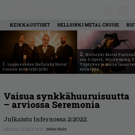
KEIKKAUUTISET
HELLSINKI METAL CRUISE
RIS
2.
Hellsinki Metal Festival
osa 2: Opeth, Misþyrming, E
1.
Loppuvuoden Hellsinki Metal
Triptykon ja muita lauanta
Cruisen esiintyjät julki
esiintyjiä
Vaisua synkkähuuruisuutta
– arviossa Seremonia
Julkaistu Infernossa 2/2022.
Julkaistu:
2.4.2022 14:07
Mikko Malm