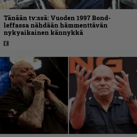
Tänään tv:ssä: Vuoden 1997 Bond-
leffassa nähdään hämmenttävän
nykyaikainen kännykkä