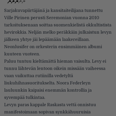
Sarjakuvapiirtäjänä ja kansitaiteilijana tunnettu
Ville Pirinen perusti Seremonian vuonna 2010
tarkoituksenaan soittaa suomenkielistä okkultistista
hevirokkia. Neljän melko peräkkäin julkaistun levyn
jälkeen yhtye jäi lepäämään laakereillaan.
Neonlusifer on orkesterin ensimmäinen albumi
kuuteen vuoteen.
Paluu tuntuu kieltämättä hieman vaisulta. Levy ei
tunnu lähtevän lentoon oikein missään vaiheessa
vaan vaikuttaa rutiinilla vedetyltä
liukuhihnasuoritukselta. Noora Federleyn
lauluunkin kaipaisi enemmän kontrollia ja
syvempää tulkintaa.
Levyn paras kappale Raskasta vettä onnistuu
manifestoimaan sopivan synkkähuuruisia