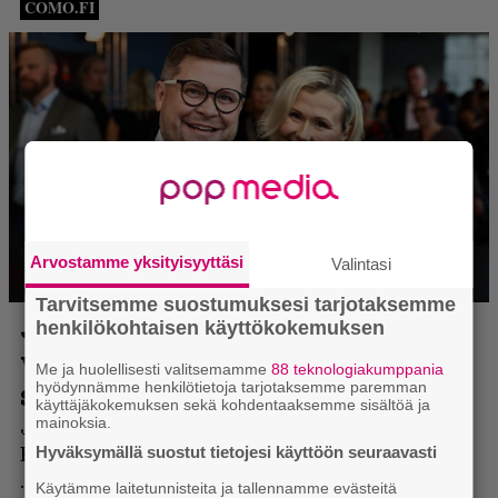
Arvostamme yksityisyyttäsi
Valintasi
Tarvitsemme suostumuksesi tarjotaksemme
henkilökohtaisen käyttökokemuksen
Me ja huolellisesti valitsemamme
88 teknologiakumppania
hyödynnämme henkilötietoja tarjotaksemme paremman
käyttäjäkokemuksen sekä kohdentaaksemme sisältöä ja
mainoksia.
Hyväksymällä suostut tietojesi käyttöön seuraavasti
Käytämme laitetunnisteita ja tallennamme evästeitä