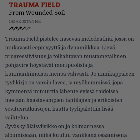
TRAUMA FIELD
From Wounded Soil
OMAKUSTANNE
Trauma Field pistelee nasevaa melodeathiä, jossa on
mukavasti eeppisyyttä ja dynamiikkaa. Lievä
progressiivisuus ja folkahtavan mustametallinen
pohjavire höystävät monipuolista ja
kunnianhimoista menoa vahvasti. Jo nimikappaleen
tyylikirjo on varsin lavea, ja myöhemmissä, jopa
kymmentä minuuttia lähentelevissä raidoissa
haetaan haastavampien tahtilajien ja erikoisten
sovitusratkaisujen kautta tyylipalettiin lisää
vaihtelua.
Jyväskyläläisviisikko on jo kolmannessa
albumissaan, mikä kuuluu vankkana osaamisena