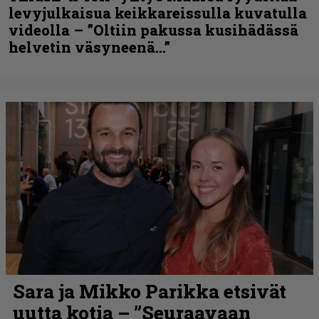
levyjulkaisua keikkareissulla kuvatulla
videolla – ”Oltiin pakussa kusihädässä
helvetin väsyneenä…”