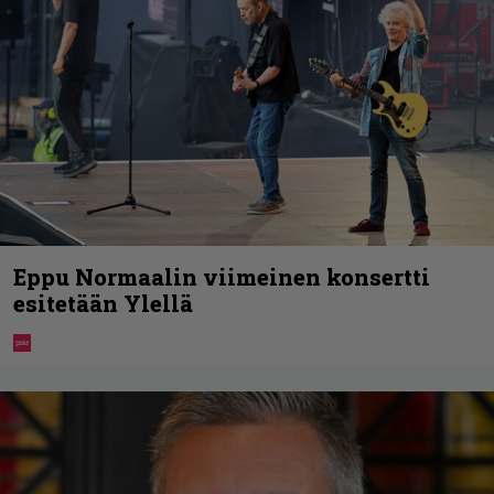
Eppu Normaalin viimeinen konsertti
esitetään Ylellä