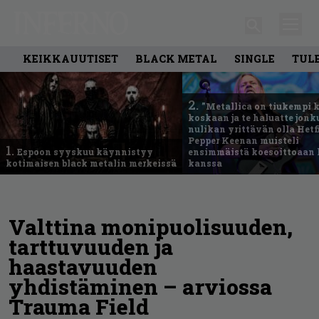
KEIKKAUUTISET
BLACK METAL
SINGLE
TUL
2.
”Metallica on tiukempi 
koskaan ja te haluatte jonk
nulikan yrittävän olla Hetfi
Pepper Keenan muisteli
1.
Espoon syyskuu käynnistyy
ensimmäistä koesoittoaan 
kotimaisen black metalin merkeissä
kanssa
Valttina monipuolisuuden,
tarttuvuuden ja
haastavuuden
yhdistäminen – arviossa
Trauma Field