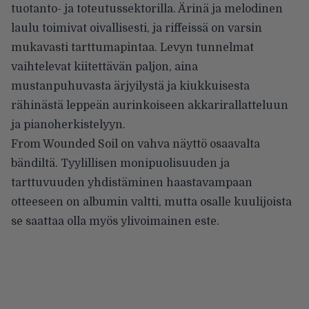
tuotanto- ja toteutussektorilla. Ärinä ja melodinen
laulu toimivat oivallisesti, ja riffeissä on varsin
mukavasti tarttumapintaa. Levyn tunnelmat
vaihtelevat kiitettävän paljon, aina
mustanpuhuvasta ärjyilystä ja kiukkuisesta
rähinästä leppeän aurinkoiseen akkarirallatteluun
ja pianoherkistelyyn.
From Wounded Soil on vahva näyttö osaavalta
bändiltä. Tyylillisen monipuolisuuden ja
tarttuvuuden yhdistäminen haastavampaan
otteeseen on albumin valtti, mutta osalle kuulijoista
se saattaa olla myös ylivoimainen este.