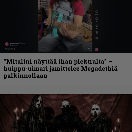
”Mitalini näyttää ihan plektralta” –
huippu-uimari jamittelee Megadethiä
palkinnollaan