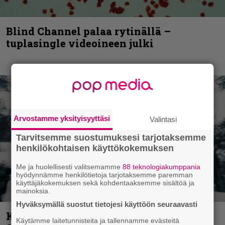
Blind Channel palaa rytinällä –
tuplasingle videoineen julki
Arvostamme yksityisyyttäsi
Valintasi
Tarvitsemme suostumuksesi tarjotaksemme
henkilökohtaisen käyttökokemuksen
Me ja huolellisesti valitsemamme
88 teknologiakumppania
hyödynnämme henkilötietoja tarjotaksemme paremman
käyttäjäkokemuksen sekä kohdentaaksemme sisältöä ja
mainoksia.
Hyväksymällä suostut tietojesi käyttöön seuraavasti
Kunnianosoitus hyiselle Pohjolalle –
Käytämme laitetunnisteita ja tallennamme evästeitä