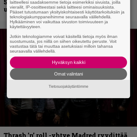
Shining hyppäsi keskelle kinoksia
laitteellesi saadaksemme tietoja esimerkiksi sivuista, joilla
vierailit, IP-osoitteestasi sekä laitteesi ominaisuuksista.
uudella videollaan
Pääset tutustumaan yksityiskohtaisesti käyttötarkoituksiin ja
teknologiakumppaneihimme seuraavalla välilehdellä.
Hylkääminen voi vaikuttaa sivuston toimivuuteen ja
käytettävyyteen.
Jotkin teknologiamme voivat käsitellä tietoja myös ilman
suostumusta, jos niillä on siihen oikeutettu peruste. Voit
vastustaa tätä tai muuttaa asetuksiasi milloin tahansa
seuraavalla välilehdellä.
Hyväksyn kaikki
Omat valintani
Tietosuojakäytäntömme
Thrash ’n’ roll -yhtye Madred ryydittää