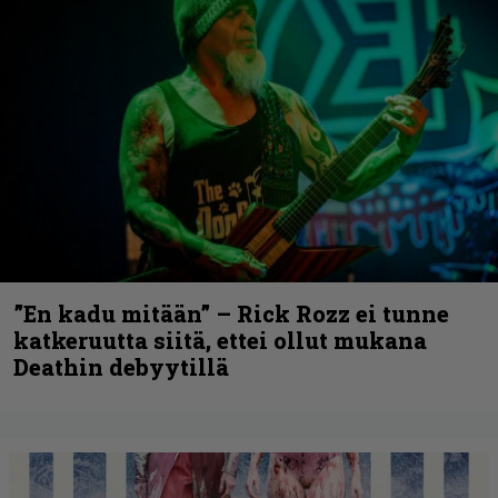
”En kadu mitään” – Rick Rozz ei tunne
katkeruutta siitä, ettei ollut mukana
Deathin debyytillä