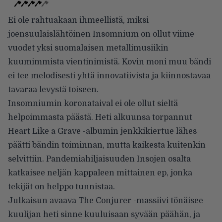
Ei ole rahtuakaan ihmeellistä, miksi
joensuulaislähtöinen Insomnium on ollut viime
vuodet yksi suomalaisen metallimusiikin
kuumimmista vientinimistä. Kovin moni muu bändi
ei tee melodisesti yhtä innovatiivista ja kiinnostavaa
tavaraa levystä toiseen.
Insomniumin koronataival ei ole ollut sieltä
helpoimmasta päästä. Heti alkuunsa torpannut
Heart Like a Grave -albumin jenkkikiertue lähes
päätti bändin toiminnan, mutta kaikesta kuitenkin
selvittiin. Pandemiahiljaisuuden Insojen osalta
katkaisee neljän kappaleen mittainen ep, jonka
tekijät on helppo tunnistaa.
Julkaisun avaava The Conjurer -massiivi tönäisee
kuulijan heti sinne kuuluisaan syvään päähän, ja