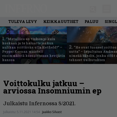
TULEVA LEVY
KEIKKAUUTISET
PALUU
SING
1.
”Metallica on tiukempi kuin
koskaan ja te haluatte jonkun
2.
nulikan yrittävän olla Hetfield?” –
”He ovat tuoneet soittoo
Pepper Keenan muisteli
uutta” – Sepulturan Andreas
ensimmäistä koesoittoaan hevijätin
nimeää bändin, jonka riffit
kanssa
tehneet vaikutuksen
Voittokulku jatkuu –
arviossa Insomniumin ep
Julkaistu Infernossa 8/2021.
Julkaistu:
5.11.2021 14:54
Jaakko Silvast