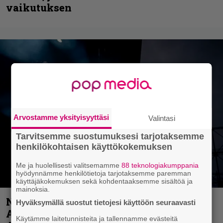
vaikutuksen
Arvostamme yksityisyyttäsi
Valintasi
Tarvitsemme suostumuksesi tarjotaksemme
henkilökohtaisen käyttökokemuksen
Me ja huolellisesti valitsemamme
88 teknologiakumppania
hyödynnämme henkilötietoja tarjotaksemme paremman
käyttäjäkokemuksen sekä kohdentaaksemme sisältöä ja
mainoksia.
Näin lähtee Ghostin Tobias Forgelta
Hyväksymällä suostut tietojesi käyttöön seuraavasti
Accept – menossa mukana myös
Käytämme laitetunnisteita ja tallennamme evästeitä