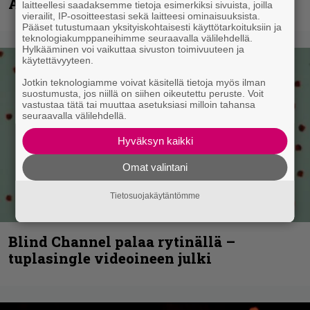
Anthrax- ja Korn-miehistöä
laitteellesi saadaksemme tietoja esimerkiksi sivuista, joilla
vierailit, IP-osoitteestasi sekä laitteesi ominaisuuksista.
Pääset tutustumaan yksityiskohtaisesti käyttötarkoituksiin ja
teknologiakumppaneihimme seuraavalla välilehdellä.
Hylkääminen voi vaikuttaa sivuston toimivuuteen ja
käytettävyyteen.
Jotkin teknologiamme voivat käsitellä tietoja myös ilman
suostumusta, jos niillä on siihen oikeutettu peruste. Voit
vastustaa tätä tai muuttaa asetuksiasi milloin tahansa
seuraavalla välilehdellä.
Hyväksyn kaikki
Omat valintani
Tietosuojakäytäntömme
Blind Channel palaa rytinällä –
tuplasingle videoineen julki