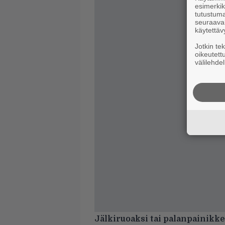
esimerkiks
tutustuma
seuraaval
käytettäv
Jotkin te
oikeutett
välilehdel
Jälkiruoaksi tai palanpainikkee