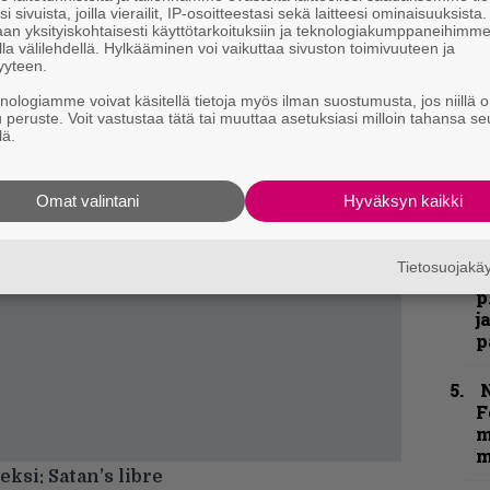
”
i sivuista, joilla vierailit, IP-osoitteestasi sekä laitteesi ominaisuuksista
k
an yksityiskohtaisesti käyttötarkoituksiin ja teknologiakumppaneihimm
n
la välilehdellä. Hylkääminen voi vaikuttaa sivuston toimivuuteen ja
–
yyteen.
e
knologiamme voivat käsitellä tietoja myös ilman suostumusta, jos niillä o
h
u peruste. Voit vastustaa tätä tai muuttaa asetuksiasi milloin tahansa se
lä.
”
u
Omat valintani
Hyväksyn kaikki
n
t
Tietosuojak
”
p
j
p
N
F
m
m
ksi: Satan’s libre