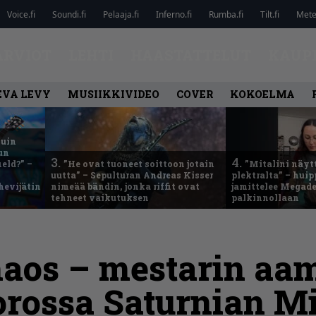
Voice.fi
Soundi.fi
Pelaaja.fi
Inferno.fi
Rumba.fi
Tilt.fi
Metel
ARVIOT
LEHTI
HAASTATTELUT
KAUP
EVA LEVY
MUSIIKKIVIDEO
COVER
KOKOELMA
kuin
un
3.
4.
eld?” –
”He ovat tuoneet soittoon jotain
”Mitalini näyt
uutta” – Sepulturan Andreas Kisser
plektralta” – hui
hevijätin
nimeää bändin, jonka riffit ovat
jamittelee Megad
tehneet vaikutuksen
palkinnollaan
haos – mestarin aa
rossa Saturnian Mi