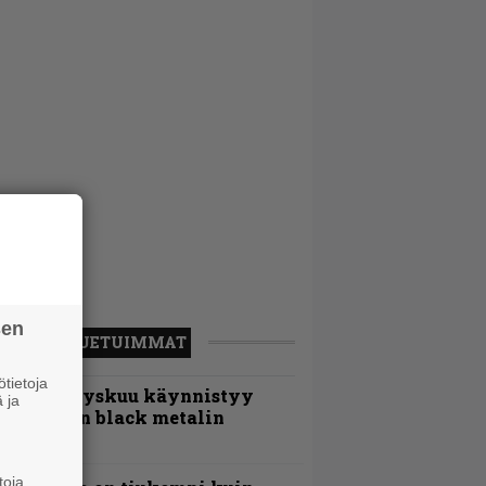
sen
LUETUIMMAT
tietoja
Espoon syyskuu käynnistyy
 ja
otimaisen black metalin
erkeissä
toja