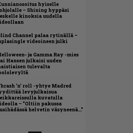
unnianosoitus hyiselle
ohjolalle – Shining hyppäsi
eskelle kinoksia uudella
ideollaan
lind Channel palaa rytinällä –
uplasingle videoineen julki
Helloween- ja Gamma Ray -mies
ai Hansen julkaisi uuden
aistiaisen tulevalta
oololevyltä
hrash ’n’ roll -yhtye Madred
yydittää levyjulkaisua
eikkareissulla kuvatulla
ideolla – ”Oltiin pakussa
usihädässä helvetin väsyneenä…”