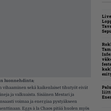
Live
Lop
Tava
Sepu
Rok
Tamp
Infe
väk
fest
kak
esit
in luonnehdinta:
Pal
vihaaminen sekä kaikenlaiset tihutyöt eivät
liit
neja ja valkuaista. Sisäinen Mestari ja
Ene
unsaasti voimaa ja energiaa pystyäkseen
nttinaan. Eggs à la Chaos pitää huolen myös