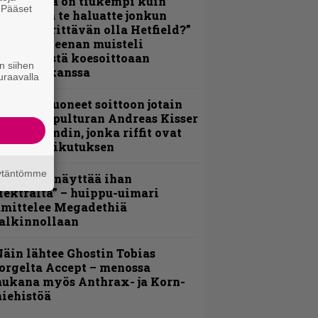
Metallica on tiukempi kuin
. Pääset
oskaan ja te haluatte jonkun
e
ulikan yrittävän olla Hetfield?”
 Pepper Keenan muisteli
nsimmäistä koesoittoaan
n siihen
evijätin kanssa
uraavalla
He ovat tuoneet soittoon jotain
utta” – Sepulturan Andreas Kisser
imeää bändin, jonka riffit ovat
ehneet vaikutuksen
äytäntömme
Mitalini näyttää ihan
lektralta” – huippu-uimari
amittelee Megadethiä
alkinnollaan
äin lähtee Ghostin Tobias
orgelta Accept – menossa
ukana myös Anthrax- ja Korn-
iehistöä