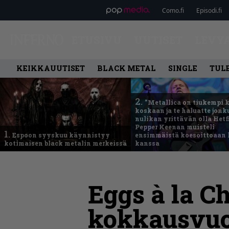
Como.fi
Episodi.fi
ETUSIVU
UUTISET
LEVY
KEIKKAUUTISET
BLACK METAL
SINGLE
TUL
2.
”Metallica on tiukempi 
koskaan ja te haluatte jonk
nulikan yrittävän olla Hetfi
Pepper Keenan muisteli
1.
Espoon syyskuu käynnistyy
ensimmäistä koesoittoaan 
kotimaisen black metalin merkeissä
kanssa
Eggs à la C
kokkausvuo