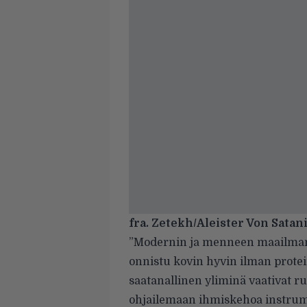
fra. Zetekh/Aleister Von Satan
”Modernin ja menneen maailman 
onnistu kovin hyvin ilman proteii
saatanallinen yliminä vaativat r
ohjailemaan ihmiskehoa instrume