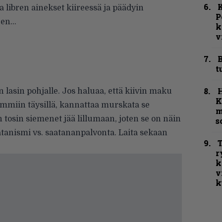
K
 libren ainekset kiireessä ja päädyin
P
een…
k
v
B
t
n lasin pohjalle. Jos haluaa, että kiivin maku
K
rommiin täysillä, kannattaa murskata se
m
n tosin siemenet jää lillumaan, joten se on näin
s
tanismi vs. saatananpalvonta. Laita sekaan
T
r
k
v
k