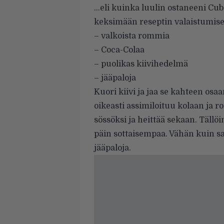
…eli kuinka luulin ostaneeni Cuba
keksimään reseptin valaistumis
– valkoista rommia
– Coca-Colaa
– puolikas kiivihedelmä
– jääpaloja
Kuori kiivi ja jaa se kahteen osaa
oikeasti assimiloituu kolaan ja 
sössöksi ja heittää sekaan. Tällöi
päin sottaisempaa. Vähän kuin sa
jääpaloja.