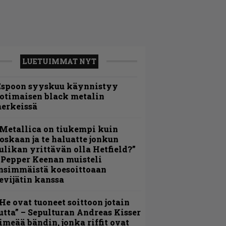
LUETUIMMAT NYT
Espoon syyskuu käynnistyy
otimaisen black metalin
erkeissä
Metallica on tiukempi kuin
oskaan ja te haluatte jonkun
ulikan yrittävän olla Hetfield?”
 Pepper Keenan muisteli
nsimmäistä koesoittoaan
evijätin kanssa
He ovat tuoneet soittoon jotain
utta” – Sepulturan Andreas Kisser
imeää bändin, jonka riffit ovat