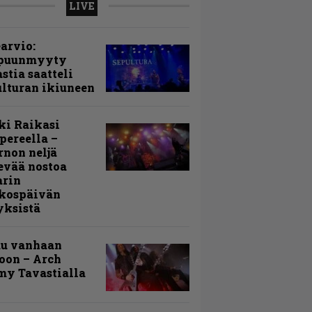
LIVE
arvio:
puunmyyty
stia saatteli
lturan ikiuneen
ki Raikasi
ereella –
rnon neljä
evää nostoa
arin
kospäivän
yksistä
uu vanhaan
toon – Arch
my Tavastialla