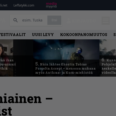
i.net
Leffatykki.com
PA
Etsi
KIRJAUDU
FESTIVAALIT
UUSI LEVY
KOKOONPANOMUUTOS
S
6.
tää ihan
Kunni
5.
ppu-uimari
Näin lähtee Ghostin Tobias
Pohjolal
ethiä
Forgelta Accept – menossa mukana
keskelle
myös Anthrax- ja Korn-miehistöä
videoll
miainen –
st