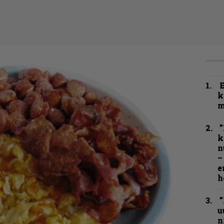
k
m
”
k
n
–
e
h
”
u
n