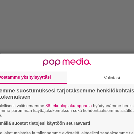
e.
anna ritistä.
vostamme yksityisyyttäsi
Valintasi
iketta maun mukaan, täällä päässä enempi on
semme suostumuksesi tarjotaksemme henkilökohtai
os on yhtenäinen.
ökokemuksen
semään rasvaan.
lellisesti valitsemamme
88 teknologiakumppania
hyödynnämme henkilö
semme paremman käyttäjäkokemuksen sekä kohdentaaksemme sisältöä
 pannulle nakinpalasia paistumaan pekonista
k
a.
m
ällä suostut tietojesi käyttöön seuraavasti
laitetunnisteita ja tallennamme evästeitä laitteellesi saadaksemme tie