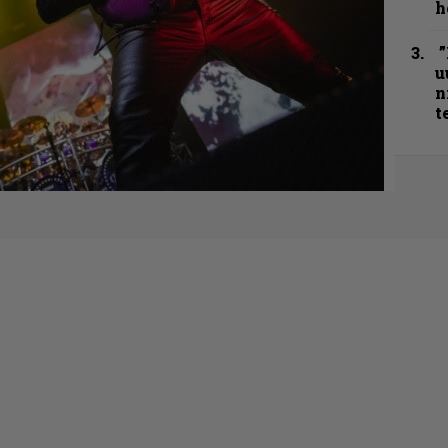
h
”
u
n
t