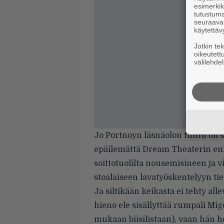
esimerkiks
tutustuma
seuraaval
käytettäv
Jotkin te
oikeutett
välilehdel
Jo Portnoyn läsnäolon tuntu oli 
epäilemättä Dream Theaterin eni
soittotuolilta nousemisineen ja
stoalaiseen lavatyöskentelyyn ti
Ja siltikään keikasta ei tehty all
hieno ele sisällyttää rumpali Mi
mukaan biisilistaan), vaan hän h