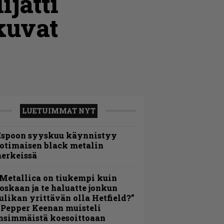
jätti
 kuvat
LUETUIMMAT NYT
Espoon syyskuu käynnistyy
otimaisen black metalin
erkeissä
Metallica on tiukempi kuin
oskaan ja te haluatte jonkun
ulikan yrittävän olla Hetfield?”
 Pepper Keenan muisteli
nsimmäistä koesoittoaan