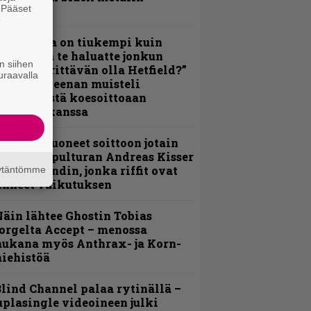
. Pääset
erkeissä
e
Metallica on tiukempi kuin
oskaan ja te haluatte jonkun
n siihen
ulikan yrittävän olla Hetfield?”
uraavalla
 Pepper Keenan muisteli
nsimmäistä koesoittoaan
evijätin kanssa
He ovat tuoneet soittoon jotain
utta” – Sepulturan Andreas Kisser
imeää bändin, jonka riffit ovat
äytäntömme
ehneet vaikutuksen
äin lähtee Ghostin Tobias
orgelta Accept – menossa
ukana myös Anthrax- ja Korn-
iehistöä
lind Channel palaa rytinällä –
uplasingle videoineen julki