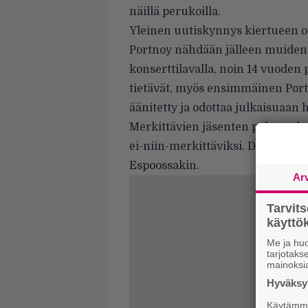
näillä perukoilla.
Yleinen uutiskynnys kiertueen osa
Portnoy nähdään jälleen muiden
konserttilavalla, noin 14 vuoden 
tietävät, myös ensimmäinen Port
äänitetty ja odottaa julkaisuaan
Merkittävien jäsenten paluut yht
ei-niin-merkittäviksi. Dream The
Espoossakin.
Ar
Tarvit
käytt
Me ja huo
tarjotak
mainoksi
Hyväksym
Käytämme 