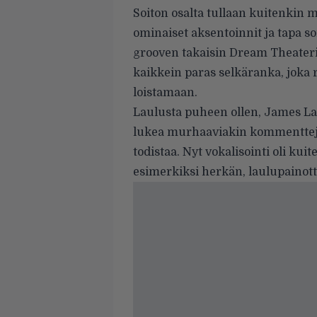
Soiton osalta tullaan kuitenkin 
ominaiset aksentoinnit ja tapa soi
grooven takaisin Dream Theaterii
kaikkein paras selkäranka, joka 
loistamaan.
Laulusta puheen ollen, James LaBr
lukea murhaaviakin kommentteja.
todistaa. Nyt vokalisointi oli kui
esimerkiksi herkän, laulupainott