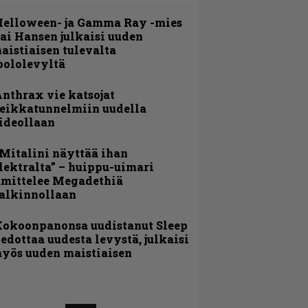
Helloween- ja Gamma Ray -mies
ai Hansen julkaisi uuden
aistiaisen tulevalta
oololevyltä
nthrax vie katsojat
eikkatunnelmiin uudella
ideollaan
Mitalini näyttää ihan
lektralta” – huippu-uimari
amittelee Megadethiä
alkinnollaan
Kokoonpanonsa uudistanut Sleep
iedottaa uudesta levystä, julkaisi
yös uuden maistiaisen