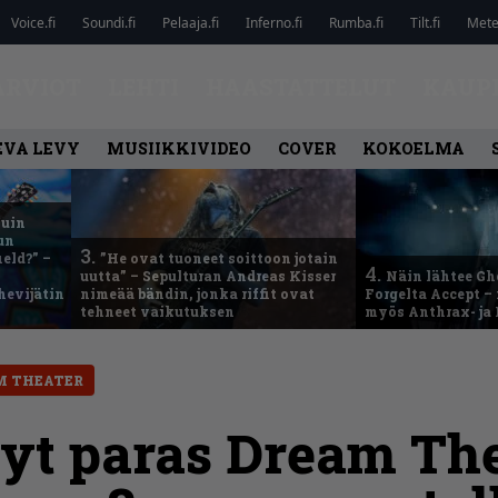
Voice.fi
Soundi.fi
Pelaaja.fi
Inferno.fi
Rumba.fi
Tilt.fi
Metel
ARVIOT
LEHTI
HAASTATTELUT
KAUP
EVA LEVY
MUSIIKKIVIDEO
COVER
KOKOELMA
kuin
un
3.
eld?” –
”He ovat tuoneet soittoon jotain
4.
uutta” – Sepulturan Andreas Kisser
Näin lähtee Gh
hevijätin
nimeää bändin, jonka riffit ovat
Forgelta Accept 
tehneet vaikutuksen
myös Anthrax- ja
M THEATER
yt paras Dream The