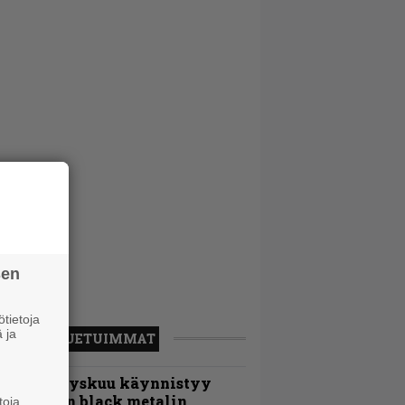
sen
tietoja
 ja
LUETUIMMAT
Espoon syyskuu käynnistyy
otimaisen black metalin
toja