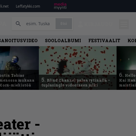
i.net
Leffatykki.com
PA
Etsi
KIRJAUDU
SANOITUSVIDEO
SOOLOALBUMI
FESTIVAALIT
KO
6.
ostin Tobias
Hello
5.
– menossa mukana
Blind Channel palaa rytinällä –
Kai Hans
 Korn-miehistöä
tuplasingle videoineen julki
maistiai
ater -