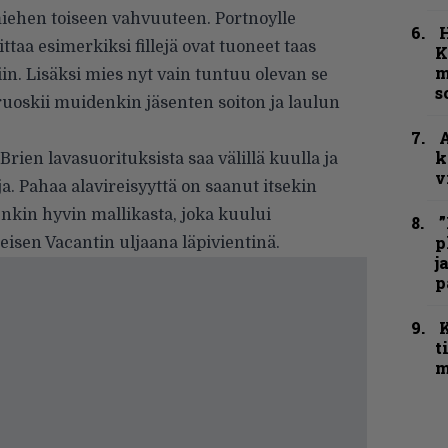
miehen toiseen vahvuuteen. Portnoylle
ttaa esimerkiksi fillejä ovat tuoneet taas
K
m
n. Lisäksi mies nyt vain tuntuu olevan se
s
ruoskii muidenkin jäsenten soiton ja laulun
A
k
ien lavasuorituksista saa välillä kuulla ja
v
 Pahaa alavireisyyttä on saanut itsekin
tenkin hyvin mallikasta, joka kuului
”
p
eisen Vacantin uljaana läpivientinä.
j
p
t
m