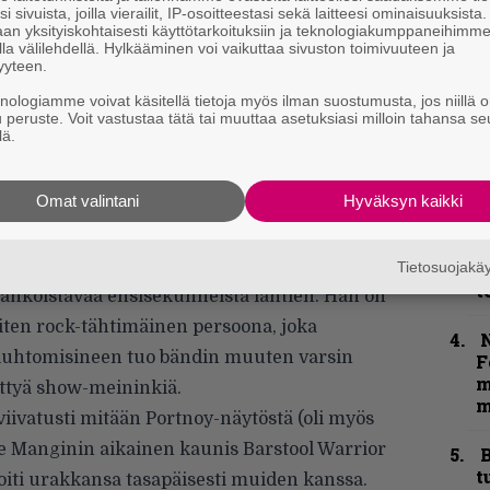
i sivuista, joilla vierailit, IP-osoitteestasi sekä laitteesi ominaisuuksista
m
an yksityiskohtaisesti käyttötarkoituksiin ja teknologiakumppaneihimm
la välilehdellä. Hylkääminen voi vaikuttaa sivuston toimivuuteen ja
”
yyteen.
k
knologiamme voivat käsitellä tietoja myös ilman suostumusta, jos niillä o
n
u peruste. Voit vastustaa tätä tai muuttaa asetuksiasi milloin tahansa se
–
lä.
e
h
Omat valintani
Hyväksyn kaikki
”
u
n
Tietosuojak
t
sähköistävää ensisekunneista lähtien. Hän on
ten rock-tähtimäinen persoona, joka
N
 viuhtomisineen tuo bändin muuten varsin
F
m
ettyä show-meininkiä.
m
eviivatusti mitään Portnoy-näytöstä (oli myös
ge Manginin aikainen kaunis Barstool Warrior
B
t
oiti urakkansa tasapäisesti muiden kanssa.