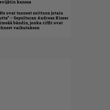
evijätin kanssa
He ovat tuoneet soittoon jotain
utta” – Sepulturan Andreas Kisser
imeää bändin, jonka riffit ovat
ehneet vaikutuksen