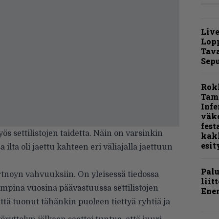
Live
Lop
Tava
Sepu
Rok
Tamp
Infe
väk
fest
ös settilistojen taidetta. Näin on varsinkin
kak
esit
 ilta oli jaettu kahteen eri väliajalla jaettuun
Pal
rtnoyn vahvuuksiin. On yleisessä tiedossa
liit
iempina vuosina päävastuussa settilistojen
Ene
ttä tuonut tähänkin puoleen tiettyä ryhtiä ja