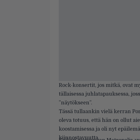
Rock-konsertit, jos mitkä, ovat my
tällaisessa juhlatapauksessa, jossa
”näytökseen”.
Tässä tullaankin vielä kerran Po
oleva totuus, että hän on ollut a
koostamisessa ja oli nyt epäilemä
kiinnostavuutta.