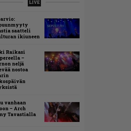
LIVE
arvio:
puunmyyty
stia saatteli
lturan ikiuneen
ki Raikasi
ereella –
rnon neljä
evää nostoa
arin
kospäivän
yksistä
uu vanhaan
toon – Arch
my Tavastialla