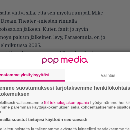
lta ylittyi sillä, että sen myötä rumpali Mike
 Dream Theater -miesten rinnalla
poissaolon jälkeen. Kuten fanit jo hyvin
noyn paluun jälkeinen levy, Parasomnia, on jo
 helmikuussa 2025.
yeisiin paljastuvat monesti live-olosuhteissa
aterin kohdalla tilanne on toinen, se nähtiin
vostamme yksityisyyttäsi
Valintasi
semme suostumuksesi tarjotaksemme henkilökohtai
ökokemuksen
lellisesti valitsemamme
88 teknologiakumppania
hyödynnämme henkilö
semme paremman käyttäjäkokemuksen sekä kohdentaaksemme sisältöä
a.
ällä suostut tietojesi käyttöön seuraavasti
k
laitetunnisteita ja tallennamme evästeitä laitteellesi saadaksemme tie