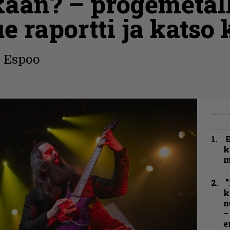
aan? – progemetalli
e raportti ja katso
, Espoo
k
m
”
k
n
–
e