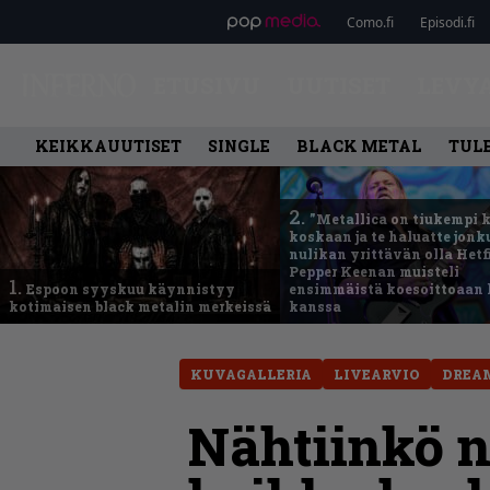
Como.fi
Episodi.fi
ETUSIVU
UUTISET
LEVY
KEIKKAUUTISET
SINGLE
BLACK METAL
TUL
2.
”Metallica on tiukempi 
koskaan ja te haluatte jonk
nulikan yrittävän olla Hetfi
Pepper Keenan muisteli
1.
Espoon syyskuu käynnistyy
ensimmäistä koesoittoaan 
kotimaisen black metalin merkeissä
kanssa
KUVAGALLERIA
LIVEARVIO
DREA
Nähtiinkö n