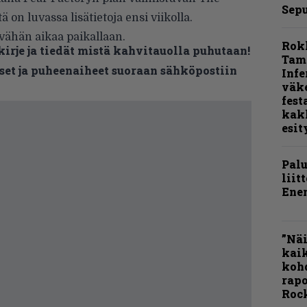
Sepu
ä on luvassa lisätietoja ensi viikolla.
 vähän aikaa paikallaan.
Rok
kirje ja tiedät mistä kahvitauolla puhutaan!
Tamp
et ja puheenaiheet suoraan sähköpostiin
Infe
väk
fest
kak
esit
Pal
liit
Ene
”Näi
kaik
kohd
rapo
Rock