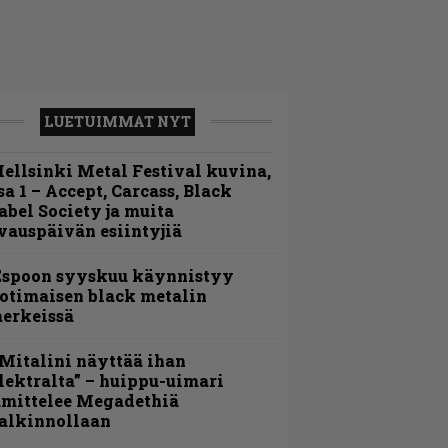
LUETUIMMAT NYT
ellsinki Metal Festival kuvina,
sa 1 – Accept, Carcass, Black
abel Society ja muita
vauspäivän esiintyjiä
Espoon syyskuu käynnistyy
otimaisen black metalin
erkeissä
Mitalini näyttää ihan
lektralta” – huippu-uimari
amittelee Megadethiä
alkinnollaan