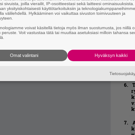
j
i sivuista, joilla vierailit, IP-osoitteestasi sekä laitteesi ominaisuuksista
, Creamer ja Zatorsky ovat vetäneet aiemmin
p
an yksityiskohtaisesti käyttötarkoituksiin ja teknologiakumppaneihimm
vuotta hiljaiseloa.
la välilehdellä. Hylkääminen voi vaikuttaa sivuston toimivuuteen ja
yyteen.
K
uotsattua Chimairan uuteen nousuun.
P
knologiamme voivat käsitellä tietoja myös ilman suostumusta, jos niillä o
parantamaan The Age of Hell -levystä (2011).
u peruste. Voit vastustaa tätä tai muuttaa asetuksiasi milloin tahansa se
k
lä.
an soittaneet
Six Feet Underissa
jo viime
v
ja Chris Barnesin poppoon muut jäsenet ovat
N
mpali Kevin Talley ja tietenkin kitaristi Steve
Omat valintani
Hyväksyn kaikki
F
ittiin ottaa yllä oleva kuvakin.
m
m
Tietosuojak
T
r
k
v
k
A
k
v