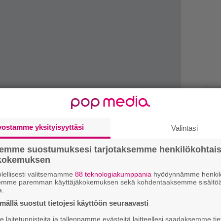
H
o
vostamme yksityisyyttäsi
Valintasi
L
a
semme suostumuksesi tarjotaksemme henkilökohtai
ökokemuksen
k
lellisesti valitsemamme
88 teknologiakumppania
hyödynnämme henkilö
m
semme paremman käyttäjäkokemuksen sekä kohdentaaksemme sisältöä
a.
lisäksi kitaristit Emil Werstler ja Matt
ällä suostut tietojesi käyttöön seuraavasti
”
p
, kosketinsoittaja Sean Zatorsky ja rumpali
laitetunnisteita ja tallennamme evästeitä laitteellesi saadaksemme tie