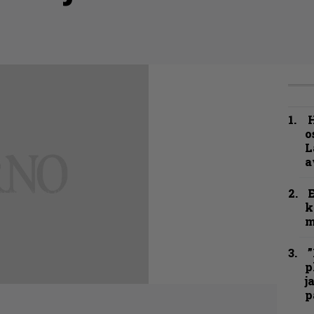
H
o
L
a
k
m
”
p
j
p