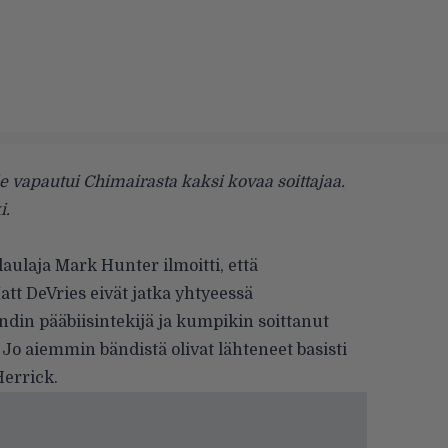
 vapautui Chimairasta kaksi kovaa soittajaa.
i.
laulaja Mark Hunter
ilmoitti
, että
att DeVries eivät jatka yhtyeessä
ndin pääbiisintekijä ja kumpikin soittanut
o aiemmin bändistä olivat lähteneet basisti
errick.