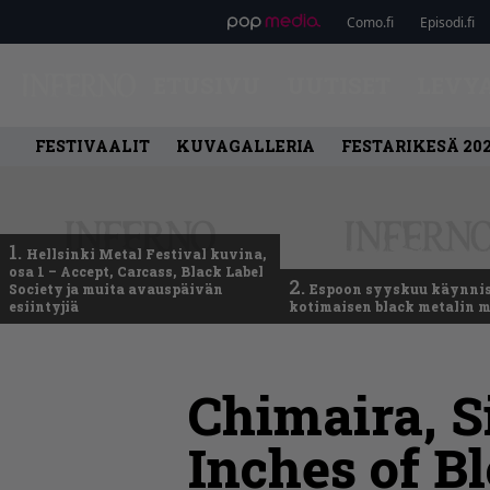
Como.fi
Episodi.fi
ETUSIVU
UUTISET
LEVY
FESTIVAALIT
KUVAGALLERIA
FESTARIKESÄ 20
1.
Hellsinki Metal Festival kuvina,
osa 1 – Accept, Carcass, Black Label
2.
Society ja muita avauspäivän
Espoon syyskuu käynni
esiintyjiä
kotimaisen black metalin m
Chimaira, S
Inches of B