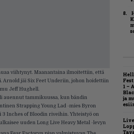
K
m
s
auaa viihtynyt. Maanantaina
ilmoitettiin
, että
Hell
Fest
i. Arnold jäi Six Feet Underiin, johon hoidettiin
1 – 
rmu Jeff Hughell.
Blac
oli auennut tammikuussa, kun bändin
ja m
esii
 entinen Strapping Young Lad -mies Byron
 3 Inches of Bloodin riveihin. Yhteistyö on
Live
julkaisee uuden Long Live Heavy Metal -levyn
Lop
Tava
ukana Fear Factoryn
pian valmistuvan
The