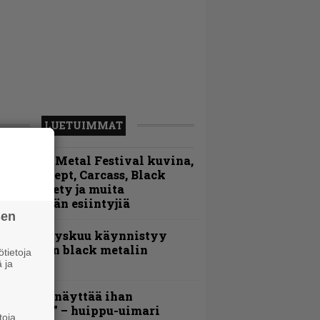
LUETUIMMAT
ellsinki Metal Festival kuvina,
sa 1 – Accept, Carcass, Black
abel Society ja muita
vauspäivän esiintyjiä
sen
Espoon syyskuu käynnistyy
otimaisen black metalin
tietoja
erkeissä
 ja
Mitalini näyttää ihan
lektralta” – huippu-uimari
toja