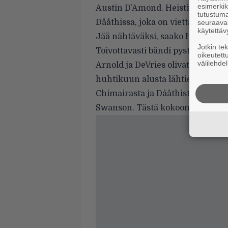
esimerkiks
Austin D’Amond. Heistä Werstler
tutustuma
Dååthissa, joka on viettänyt pari 
seuraaval
käytettäv
Jää nähtäväksi, saako Hunter l
Jotkin te
Toivottavasti bändi pystyy vielä 
oikeutett
välilehdel
Arnold ja DeVries olivat puolesta
huhtikuun alusta lähtien. Laula
Chimairasta ja Dååthista tuttu ru
Swanson. Tästä kokoonpanosta ehd