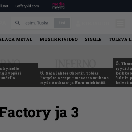
i.net
Leffatykki.com
PA
Etsi
KIRJAUDU
BLACK METAL
MUSIIKKIVIDEO
SINGLE
TULEVA 
6.
Thras
 hyiselle
ryydittä
5.
ing hyppäsi
Näin lähtee Ghostin Tobias
keikkare
 uudella
Forgelta Accept – menossa mukana
”Oltiin
myös Anthrax- ja Korn-miehistöä
helveti
Factory ja 3