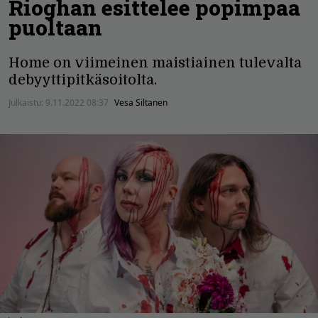
Rioghan esittelee popimpaa
puoltaan
Home on viimeinen maistiainen tulevalta
debyyttipitkäsoitolta.
Julkaistu:
9.11.2022 08:37
Vesa Siltanen