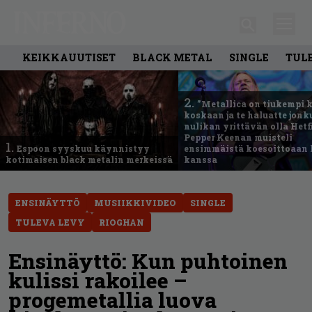
KEIKKAUUTISET
BLACK METAL
SINGLE
TUL
2.
”Metallica on tiukempi 
koskaan ja te haluatte jonk
nulikan yrittävän olla Hetfi
Pepper Keenan muisteli
1.
Espoon syyskuu käynnistyy
ensimmäistä koesoittoaan 
kotimaisen black metalin merkeissä
kanssa
ENSINÄYTTÖ
MUSIIKKIVIDEO
SINGLE
TULEVA LEVY
RIOGHAN
Ensinäyttö: Kun puhtoinen
kulissi rakoilee –
progemetallia luova