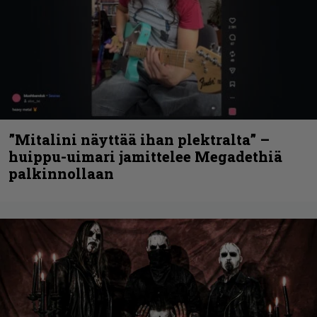
”Mitalini näyttää ihan plektralta” –
huippu-uimari jamittelee Megadethiä
palkinnollaan