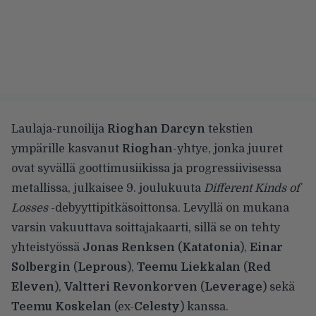
Laulaja-runoilija
Rioghan Darcyn
tekstien
ympärille kasvanut
Rioghan
-yhtye, jonka juuret
ovat syvällä goottimusiikissa ja progressiivisessa
metallissa, julkaisee 9. joulukuuta
Different Kinds of
Losses
-debyyttipitkäsoittonsa. Levyllä on mukana
varsin vakuuttava soittajakaarti, sillä se on tehty
yhteistyössä
Jonas Renksen
(
Katatonia
),
Einar
Solbergin
(
Leprous
),
Teemu Liekkalan
(
Red
Eleven
),
Valtteri Revonkorven
(
Leverage
) sekä
Teemu Koskelan
(ex-
Celesty
) kanssa.