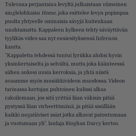
Tulevana perjantaina levyltä julkaistaan viimeinen
singlelohkaisu
Home
, joka esittelee levyn popimpaa
puolta yhtyeelle ominaisia sävyjä kuitenkaan
unohtamatta. Kappaleen kylkeen tehty säväyttävän
tyylikäs video saa nyt ensiesityksensä Infernon
kautta.
”Kappaletta tehdessä tuntui lyriikka aluksi hyvin
yksinkertaiselta ja selvältä, mutta joka käänteessä
siihen aukesi uusia kerroksia, ja yhtä niistä
avaamme myös musiikkivideon muodossa. Videon
tarinassa kertojan puhtoinen kulissi alkaa
rakoilemaan, jos sitä yrittää liian väkisin pitää
pystyssä liian virheettömänä, ja pitää sisällään
kaikki negatiiviset asiat jotka alkavat patoutumaan
ja vuotamaan yli”, laulaja Rioghan Darcy kertoo.