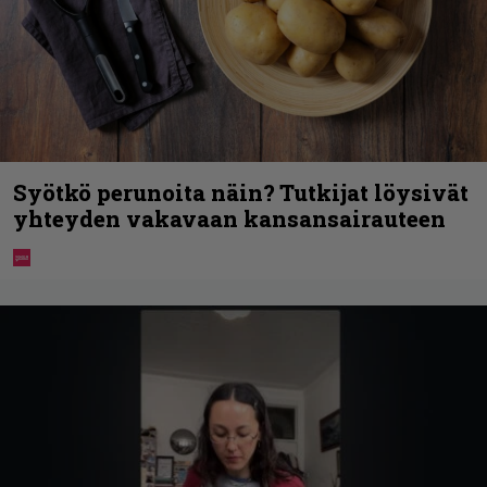
Syötkö perunoita näin? Tutkijat löysivät
yhteyden vakavaan kansansairauteen