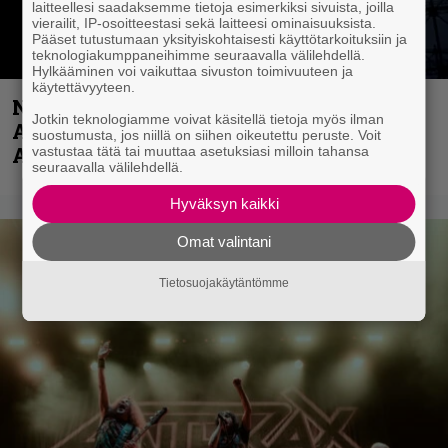
laitteellesi saadaksemme tietoja esimerkiksi sivuista, joilla
vierailit, IP-osoitteestasi sekä laitteesi ominaisuuksista.
Pääset tutustumaan yksityiskohtaisesti käyttötarkoituksiin ja
teknologiakumppaneihimme seuraavalla välilehdellä.
Hylkääminen voi vaikuttaa sivuston toimivuuteen ja
käytettävyyteen.
Näin lähtee Ghostin Tobias Forgelta
Jotkin teknologiamme voivat käsitellä tietoja myös ilman
Accept – menossa mukana myös
suostumusta, jos niillä on siihen oikeutettu peruste. Voit
Anthrax- ja Korn-miehistöä
vastustaa tätä tai muuttaa asetuksiasi milloin tahansa
seuraavalla välilehdellä.
Hyväksyn kaikki
Omat valintani
Tietosuojakäytäntömme