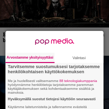
Espoon syyskuu käynnistyy kotimaisen
black metalin merkeissä
Arvostamme yksityisyyttäsi
Valintasi
Tarvitsemme suostumuksesi tarjotaksemme
henkilökohtaisen käyttökokemuksen
Me ja huolellisesti valitsemamme
88 teknologiakumppania
hyödynnämme henkilötietoja tarjotaksemme paremman
käyttäjäkokemuksen sekä kohdentaaksemme sisältöä ja
mainoksia.
Hyväksymällä suostut tietojesi käyttöön seuraavasti
Käytämme laitetunnisteita ja tallennamme evästeitä