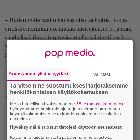
– Uuden materiaalin kanssa olisi tarkoitus rikkoa
entistä enemmän normaalia biisirakennetta ja näin
saada lisää ilmaa improvisaatiolle. Äänitettäessä
pitää olla hauskaa ja hyvä fiilis, se on kaiken a ja o,
Stenroos linjaa.
Lue myös:
Tilaa Infernon uutiskirje ja tiedät
Arvostamme yksityisyyttäsi
Valintasi
mistä kahvitauolla puhutaan! Nappaa raskaan
musiikin uutiset ja puheenaiheet suoraan
Tarvitsemme suostumuksesi tarjotaksemme
henkilökohtaisen käyttökokemuksen
sähköpostiin tästä.
Me ja huolellisesti valitsemamme
88 teknologiakumppania
hyödynnämme henkilötietoja tarjotaksemme paremman
käyttäjäkokemuksen sekä kohdentaaksemme sisältöä ja
mainoksia.
Hyväksymällä suostut tietojesi käyttöön seuraavasti
Käytämme laitetunnisteita ja tallennamme evästeitä