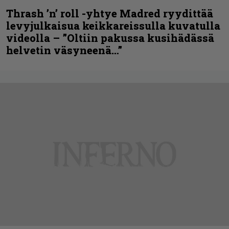
Thrash ’n’ roll -yhtye Madred ryydittää
levyjulkaisua keikkareissulla kuvatulla
videolla – ”Oltiin pakussa kusihädässä
helvetin väsyneenä…”