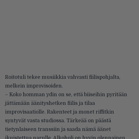
Roitotuli tekee musiikkia vahvasti fiilispohjalta,
melkein improvisoiden.
– Koko homman ydin on se, että biiseihin pyritään
jättämään äänityshetken fiilis ja tilaa
improvisaatiolle. Rakenteet ja monet riffitkin
syntyvät vasta studiossa. Tärkeää on päästä
tietynlaiseen transsiin ja saada nämä äänet
ikuistettua narulle. Alkoholi on hyvin olennainen