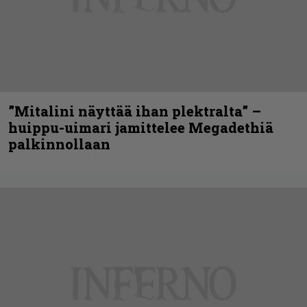
”Mitalini näyttää ihan plektralta” –
huippu-uimari jamittelee Megadethiä
palkinnollaan