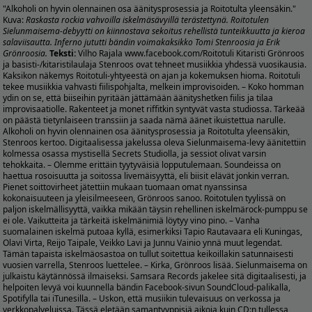
"Alkoholi on hyvin olennainen osa äänitysprosessia ja Roitotulta yleensäkin."
Kuva:
Raskasta rockia vahvoilla iskelmäsävyillä terästettynä. Roitotulen
Sielunmaisema-debyytti on kiinnostava sekoitus rehellistä tunteikkuutta ja kieroa
salaviisautta. Inferno jututti bändin voimakaksikko Tomi Stenroosia ja
Erik
Grönroosia
.
Teksti:
Vilho Rajala
www.facebook.com/Roitotuli
Kitaristi Grönroos
ja basisti-/kitaristilaulaja Stenroos ovat tehneet musiikkia yhdessä vuosikausia.
Kaksikon näkemys Roitotuli-yhtyeestä on ajan ja kokemuksen hioma. Roitotuli
tekee musiikkia vahvasti fiilispohjalta, melkein improvisoiden. – Koko homman
ydin on se, että biiseihin pyritään jättämään äänityshetken fiilis ja tilaa
improvisaatiolle. Rakenteet ja monet riffitkin syntyvät vasta studiossa. Tärkeää
on päästä tietynlaiseen transsiin ja saada nämä äänet ikuistettua narulle.
Alkoholi on hyvin olennainen osa äänitysprosessia ja Roitotulta yleensäkin,
Stenroos kertoo. Digitaalisessa jakelussa oleva Sielunmaisema-levy äänitettiin
kolmessa osassa mystisellä Secrets Studiolla, ja sessiot olivat varsin
tehokkaita. – Olemme erittäin tyytyväisiä lopputulemaan. Soundeissa on
haettua rosoisuutta ja soitossa livemäisyyttä, eli biisit elävät jonkin verran.
Pienet soittovirheet jätettiin mukaan tuomaan omat nyanssinsa
kokonaisuuteen ja yleisilmeeseen, Grönroos sanoo. Roitotulen tyylissä on
paljon iskelmällisyyttä, vaikka mikään täysin rehellinen iskelmärock-pumppu se
ei ole. Vaikutteita ja tärkeitä iskelmänimiä löytyy vino pino. – Vanha
suomalainen iskelmä putoaa kyllä, esimerkiksi Tapio Rautavaara eli Kuningas,
Olavi Virta, Reijo Taipale, Veikko Lavi ja Junnu Vainio ynnä muut legendat.
Tämän tapaista iskelmäosastoa on tullut soitettua keikoillakin satunnaisesti
vuosien varrella, Stenroos luettelee. – Kirka, Grönroos lisää. Sielunmaisema on
julkaistu käytännössä ilmaiseksi. Samsara Records jakelee sitä digitaalisesti, ja
helpoiten levyä voi kuunnella bändin Facebook-sivun SoundCloud-palikalla,
Spotifylla tai iTunesilla. – Uskon, että musiikin tulevaisuus on verkossa ja
verkkopalveluissa. Tässä eletään samantyyppisiä aikoja kuin CD:n tullessa