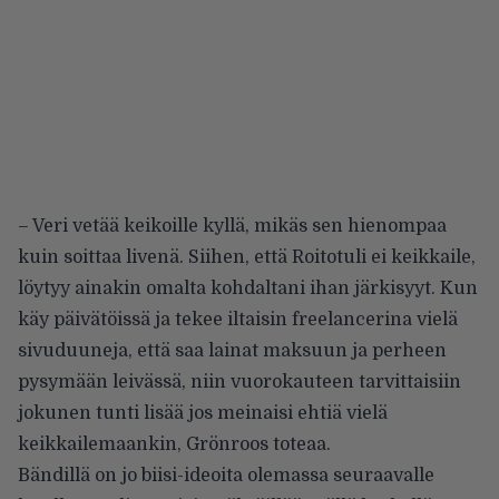
– Veri vetää keikoille kyllä, mikäs sen hienompaa
kuin soittaa livenä. Siihen, että Roitotuli ei keikkaile,
löytyy ainakin omalta kohdaltani ihan järkisyyt. Kun
käy päivätöissä ja tekee iltaisin freelancerina vielä
sivuduuneja, että saa lainat maksuun ja perheen
pysymään leivässä, niin vuorokauteen tarvittaisiin
jokunen tunti lisää jos meinaisi ehtiä vielä
keikkailemaankin, Grönroos toteaa.
Bändillä on jo biisi-ideoita olemassa seuraavalle