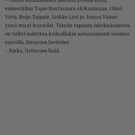
– Vanha suomalainen iskelmä putoaa kyllä,
esimerkiksi Tapio Rautavaara eli Kuningas, Olavi
Virta, Reijo Taipale, Veikko Lavi ja Junnu Vainio
ynnä muut legendat. Tämän tapaista iskelmäosastoa
on tullut soitettua keikoillakin satunnaisesti vuosien
varrella, Stenroos luettelee.
– Kirka, Grönroos lisää.