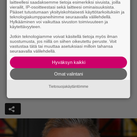
laitteellesi saadaksemme tietoja esimerkiksi sivuista, joilla
vierailit, IP-osoitteestasi sekä laitteesi ominaisuuksista.
Pääset tutustumaan yksityiskohtaisesti käyttötarkoituksiin ja
teknologiakumppaneihimme seuraavalla välilehdellä.
Hylkääminen voi vaikuttaa sivuston toimivuuteen ja
käytettävyyteen.
Jotkin teknologiamme voivat käsitellä tietoja myös ilman
suostumusta, jos niillä on siihen oikeutettu peruste. Voit
vastustaa tätä tai muuttaa asetuksiasi milloin tahansa
seuraavalla välilehdellä.
Hyväksyn kaikki
Omat valintani
Tietosuojakäytäntömme