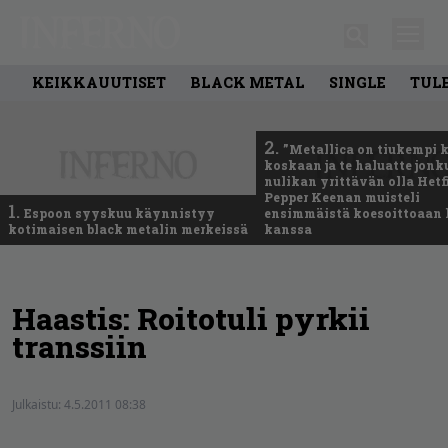
KEIKKAUUTISET
BLACK METAL
SINGLE
TUL
2.
”Metallica on tiukempi 
koskaan ja te haluatte jonk
nulikan yrittävän olla Hetfi
Pepper Keenan muisteli
1.
Espoon syyskuu käynnistyy
ensimmäistä koesoittoaan 
kotimaisen black metalin merkeissä
kanssa
Haastis: Roitotuli pyrkii
transsiin
Julkaistu:
4.5.2011 08:38