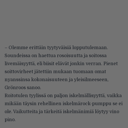
– Olemme erittäin tyytyväisiä lopputulemaan.
Soundeissa on haettua rosoisuutta ja soitossa
livemäisyyttä, eli biisit elävät jonkin verran. Pienet
soittovirheet jätettiin mukaan tuomaan omat
nyanssinsa kokonaisuuteen ja yleisilmeeseen,
Grönroos sanoo.
Roitotulen tyylissä on paljon iskelmällisyyttä, vaikka
mikään täysin rehellinen iskelmärock-pumppu se ei
ole. Vaikutteita ja tärkeitä iskelmänimiä löytyy vino
pino.