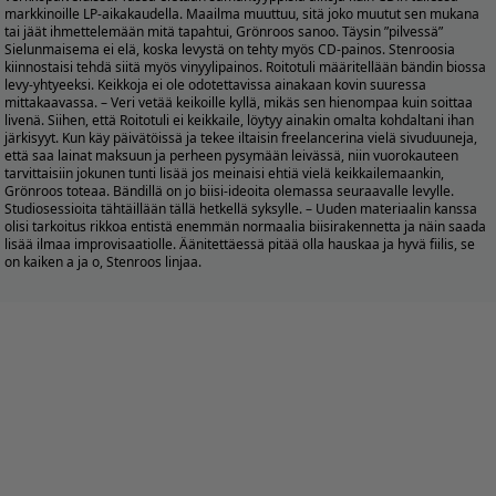
markkinoille LP-aikakaudella. Maailma muuttuu, sitä joko muutut sen mukana
tai jäät ihmettelemään mitä tapahtui, Grönroos sanoo. Täysin ”pilvessä”
Sielunmaisema ei elä, koska levystä on tehty myös CD-painos. Stenroosia
kiinnostaisi tehdä siitä myös vinyylipainos. Roitotuli määritellään bändin biossa
levy-yhtyeeksi. Keikkoja ei ole odotettavissa ainakaan kovin suuressa
mittakaavassa. – Veri vetää keikoille kyllä, mikäs sen hienompaa kuin soittaa
livenä. Siihen, että Roitotuli ei keikkaile, löytyy ainakin omalta kohdaltani ihan
järkisyyt. Kun käy päivätöissä ja tekee iltaisin freelancerina vielä sivuduuneja,
että saa lainat maksuun ja perheen pysymään leivässä, niin vuorokauteen
tarvittaisiin jokunen tunti lisää jos meinaisi ehtiä vielä keikkailemaankin,
Grönroos toteaa. Bändillä on jo biisi-ideoita olemassa seuraavalle levylle.
Studiosessioita tähtäillään tällä hetkellä syksylle. – Uuden materiaalin kanssa
olisi tarkoitus rikkoa entistä enemmän normaalia biisirakennetta ja näin saada
lisää ilmaa improvisaatiolle. Äänitettäessä pitää olla hauskaa ja hyvä fiilis, se
on kaiken a ja o, Stenroos linjaa.