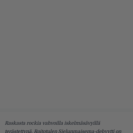
Raskasta rockia vahvoilla iskelmäsävyillä
terästettynä. Roitotulen Sielunmaisema-debyytti on