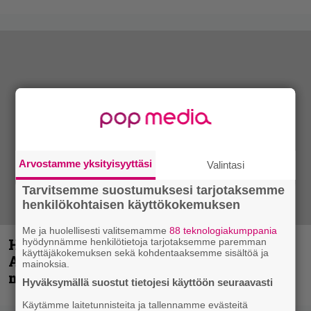
Arvostamme yksityisyyttäsi
Valintasi
Tarvitsemme suostumuksesi tarjotaksemme
henkilökohtaisen käyttökokemuksen
Me ja huolellisesti valitsemamme
88 teknologiakumppania
Hellsinki Metal Festival kuvina, osa 1 –
hyödynnämme henkilötietoja tarjotaksemme paremman
käyttäjäkokemuksen sekä kohdentaaksemme sisältöä ja
Accept, Carcass, Black Label Society ja
mainoksia.
muita avauspäivän esiintyjiä
Hyväksymällä suostut tietojesi käyttöön seuraavasti
Käytämme laitetunnisteita ja tallennamme evästeitä