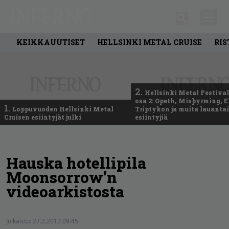
KEIKKAUUTISET
HELLSINKI METAL CRUISE
RIS
2.
Hellsinki Metal Festival
osa 2: Opeth, Misþyrming, E
1.
Loppuvuoden Hellsinki Metal
Triptykon ja muita lauanta
Cruisen esiintyjät julki
esiintyjiä
Hauska hotellipila
Moonsorrow’n
videoarkistosta
Julkaistu:
27.2.2012 09:45