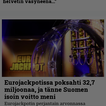
helvetin väsyneenä…”