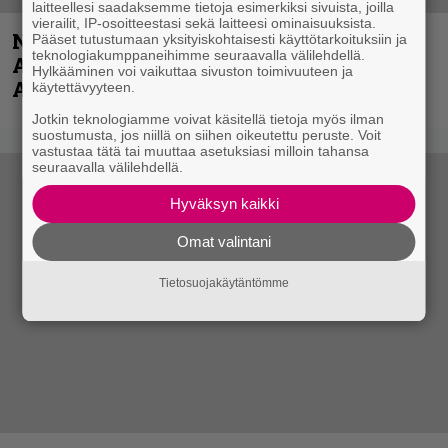
laitteellesi saadaksemme tietoja esimerkiksi sivuista, joilla
vierailit, IP-osoitteestasi sekä laitteesi ominaisuuksista.
Näin lähtee Ghostin Tobias Forgelta
Pääset tutustumaan yksityiskohtaisesti käyttötarkoituksiin ja
teknologiakumppaneihimme seuraavalla välilehdellä.
Accept – menossa mukana myös
Hylkääminen voi vaikuttaa sivuston toimivuuteen ja
Anthrax- ja Korn-miehistöä
käytettävyyteen.
Jotkin teknologiamme voivat käsitellä tietoja myös ilman
suostumusta, jos niillä on siihen oikeutettu peruste. Voit
vastustaa tätä tai muuttaa asetuksiasi milloin tahansa
seuraavalla välilehdellä.
Hyväksyn kaikki
Omat valintani
Tietosuojakäytäntömme