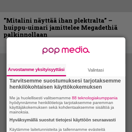
”Mitalini näyttää ihan plektralta” –
huippu-uimari jamittelee Megadethiä
palkinnollaan
Arvostamme yksityisyyttäsi
Valintasi
Tarvitsemme suostumuksesi tarjotaksemme
henkilökohtaisen käyttökokemuksen
Me ja huolellisesti valitsemamme
88 teknologiakumppania
hyödynnämme henkilötietoja tarjotaksemme paremman
käyttäjäkokemuksen sekä kohdentaaksemme sisältöä ja
mainoksia.
Hyväksymällä suostut tietojesi käyttöön seuraavasti
Käytämme laitetunnisteita ja tallennamme evästeitä