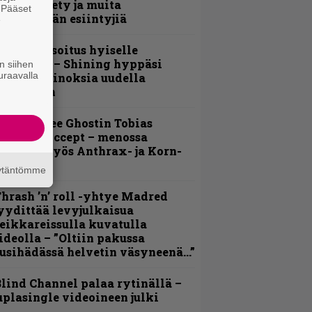
abel Society ja muita
. Pääset
vauspäivän esiintyjiä
e
unnianosoitus hyiselle
ohjolalle – Shining hyppäsi
n siihen
uraavalla
eskelle kinoksia uudella
ideollaan
äin lähtee Ghostin Tobias
orgelta Accept – menossa
ukana myös Anthrax- ja Korn-
iehistöä
äytäntömme
hrash ’n’ roll -yhtye Madred
yydittää levyjulkaisua
eikkareissulla kuvatulla
ideolla – ”Oltiin pakussa
usihädässä helvetin väsyneenä…”
lind Channel palaa rytinällä –
uplasingle videoineen julki