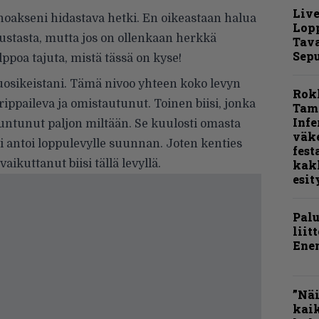
Live
sanoakseni hidastava hetki. En oikeastaan halua
Lop
ustasta, mutta jos on ollenkaan herkkä
Tava
Sepu
lppoa tajuta, mistä tässä on kyse!
 suosikeistani. Tämä nivoo yhteen koko levyn
Rok
rippaileva ja omistautunut. Toinen biisi, jonka
Tamp
Infe
 tuntunut paljon miltään. Se kuulosti omasta
väk
ti antoi loppulevylle suunnan. Joten kenties
fest
ikuttanut biisi tällä levyllä.
kak
esit
Pal
liit
Ene
”Näi
kaik