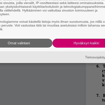
L
i sivuista, joilla vierailit, IP-osoitteestasi sekä laitteesi ominaisuuksista
lä olemisesta, jonka voin kuvitella.
a
an yksityiskohtaisesti käyttötarkoituksiin ja teknologiakumppaneihimm
malistinen raita. Murskaava ja raskas.
la välilehdellä. Hylkääminen voi vaikuttaa sivuston toimivuuteen ja
yyteen.
K
P
knologiamme voivat käsitellä tietoja myös ilman suostumusta, jos niillä o
enkisin biisi levyllä, aika suoraviivainen.
u peruste. Voit vastustaa tätä tai muuttaa asetuksiasi milloin tahansa se
k
lä.
ta fiilistä. Biisi kertoo havainnoinnin eri
v
a meininkiä. Tämä oli ensimmäinen biisi, jonka
N
 tilava. En ole ihan varma, mitä tästä voi sanoa,
Omat valintani
Hyväksyn kaikki
F
vussa yleisestä teemasta. Yritin saada aikaan
m
m
lmaa enemmän kuin muissa.
Tietosuojak
T
r
k
v
k
B
t