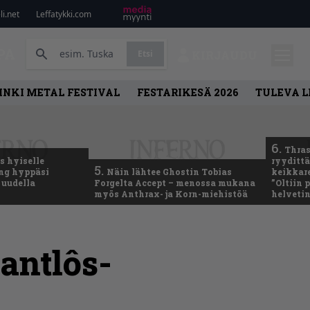
i.net
Leffatykki.com
PA
Etsi
KIRJAUDU
INKI METAL FESTIVAL
FESTARIKESÄ 2026
TULEVA 
6.
Thras
 hyiselle
ryydittä
5.
ing hyppäsi
Näin lähtee Ghostin Tobias
keikkare
 uudella
Forgelta Accept – menossa mukana
”Oltiin
myös Anthrax- ja Korn-miehistöä
helveti
Lantlôs-