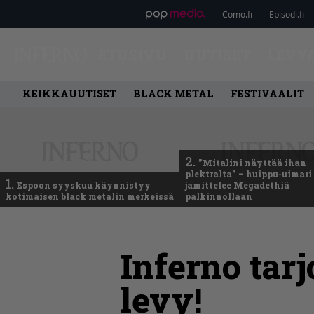
Como.fi
Episodi.fi
ETUSIVU
UUTISET
LEVY
KEIKKAUUTISET
BLACK METAL
FESTIVAALIT
2.
”Mitalini näyttää ihan
plektralta” – huippu-uimari
1.
Espoon syyskuu käynnistyy
jamittelee Megadethiä
kotimaisen black metalin merkeissä
palkinnollaan
Inferno tarj
levy!