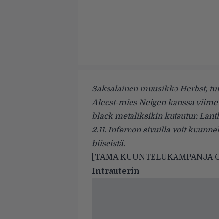
Saksalainen muusikko Herbst, tut
Alcest-mies Neigen kanssa viime 
black metaliksikin kutsutun Lantl
2.11. Infernon sivuilla voit kuunn
biiseistä.
[TÄMÄ KUUNTELUKAMPANJA O
Intrauterin