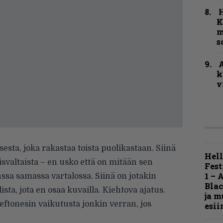
K
m
s
A
k
v
sesta, joka rakastaa toista puolikastaan. Siinä
Hell
aisvaltaista – en usko että on mitään sen
Fest
1 – 
ssa samassa vartalossa. Siinä on jotakin
Blac
ista, jota en osaa kuvailla. Kiehtova ajatus.
ja m
 Deftonesin vaikutusta jonkin verran, jos
esii