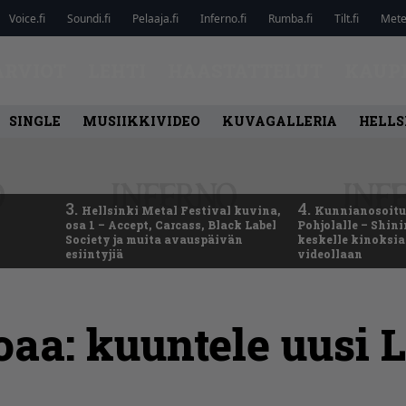
Voice.fi
Soundi.fi
Pelaaja.fi
Inferno.fi
Rumba.fi
Tilt.fi
Metel
ARVIOT
LEHTI
HAASTATTELUT
KAUP
SINGLE
MUSIIKKIVIDEO
KUVAGALLERIA
HELLS
3.
4.
Hellsinki Metal Festival kuvina,
Kunnianosoitus
osa 1 – Accept, Carcass, Black Label
Pohjolalle – Shin
Society ja muita avauspäivän
keskelle kinoksia
esiintyjiä
videollaan
oaa: kuuntele uusi 