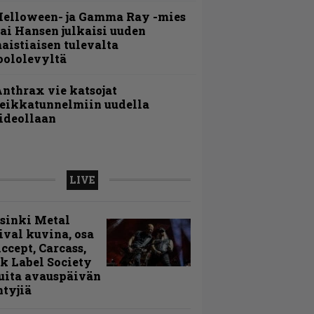
Helloween- ja Gamma Ray -mies
ai Hansen julkaisi uuden
aistiaisen tulevalta
oololevyltä
nthrax vie katsojat
eikkatunnelmiin uudella
ideollaan
LIVE
sinki Metal
ival kuvina, osa
Accept, Carcass,
k Label Society
uita avauspäivän
ntyjiä