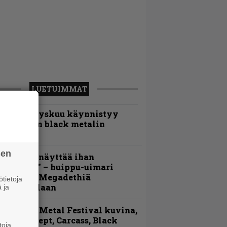
LUETUIMMAT
Espoon syyskuu käynnistyy
otimaisen black metalin
erkeissä
sen
Mitalini näyttää ihan
lektralta” – huippu-uimari
amittelee Megadethiä
tietoja
alkinnollaan
 ja
ellsinki Metal Festival kuvina,
sa 1 – Accept, Carcass, Black
toja