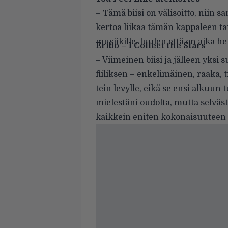
– Tämä biisi on välisoitto, niin 
kertoa liikaa tämän kappaleen ta
musiikille, luulen että on aika he
Eribo – I Collect the Stars
– Viimeinen biisi ja jälleen yksi
fiiliksen – enkelimäinen, raaka, t
tein levylle, eikä se ensi alkuun
mielestäni oudolta, mutta selväs
kaikkein eniten kokonaisuuteen va