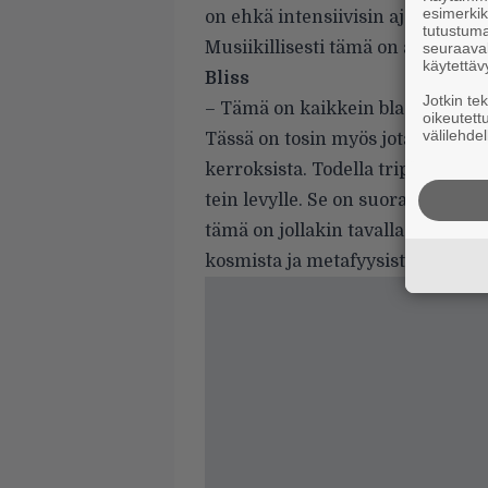
esimerkiks
on ehkä intensiivisin ajatus lähel
tutustuma
Musiikillisesti tämä on aika mini
seuraaval
käytettäv
Bliss
Jotkin te
– Tämä on kaikkein black metal -h
oikeutett
välilehdel
Tässä on tosin myös jotakin kosmis
kerroksista. Todella trippaileva
tein levylle. Se on suora, raaka ja
tämä on jollakin tavalla vähän si
kosmista ja metafyysistä tunne