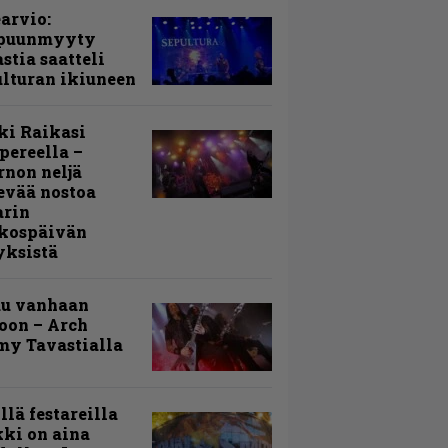
arvio:
puunmyyty
stia saatteli
lturan ikiuneen
ki Raikasi
ereella –
rnon neljä
evää nostoa
arin
kospäivän
yksistä
uu vanhaan
toon – Arch
my Tavastialla
llä festareilla
ki on aina