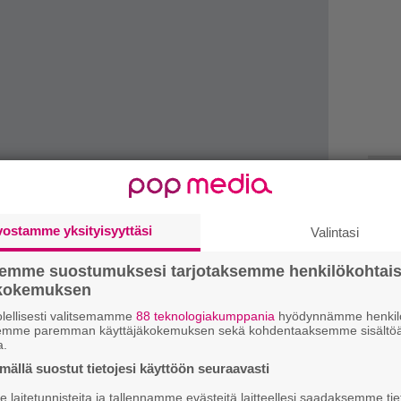
k
vostamme yksityisyyttäsi
Valintasi
m
semme suostumuksesi tarjotaksemme henkilökohtai
”
ökokemuksen
p
j
lellisesti valitsemamme
88 teknologiakumppania
hyödynnämme henkilö
p
semme paremman käyttäjäkokemuksen sekä kohdentaaksemme sisältöä
tensiivinen… Tämä kertoo äitinsä kohdussa
a.
 takaisin soluiksi. Hän haluaa olla
ällä suostut tietojesi käyttöön seuraavasti
H
o
 joten hän uhraa elämänsä ja degeneroituu. Se
laitetunnisteita ja tallennamme evästeitä laitteellesi saadaksemme tie