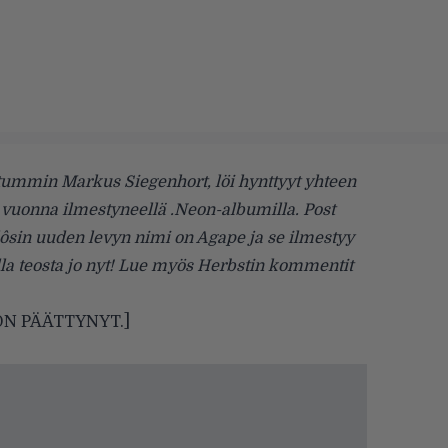
ummin Markus Siegenhort, löi hynttyyt yhteen
vuonna ilmestyneellä .Neon-albumilla. Post
ôsin uuden levyn nimi on Agape ja se ilmestyy
ella teosta jo nyt! Lue myös Herbstin kommentit
N PÄÄTTYNYT.]