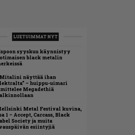
LUETUIMMAT NYT
Espoon syyskuu käynnistyy
otimaisen black metalin
erkeissä
Mitalini näyttää ihan
lektralta” – huippu-uimari
amittelee Megadethiä
alkinnollaan
ellsinki Metal Festival kuvina,
sa 1 – Accept, Carcass, Black
abel Society ja muita
vauspäivän esiintyjiä