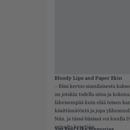
Bloody Lips and Paper Skin
– Biisi kertoo siamilaisesta kakso
on jotakin todella aitoa ja kokon
läheisempää kuin elää toisen kan
käsittämätöntä ja jopa yliluonnoll
Niin, ja tässä biisissä voi kuulla
minulta kysytään.
You Feel Like Memories