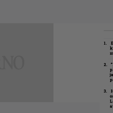
k
m
”
p
j
p
H
o
L
a