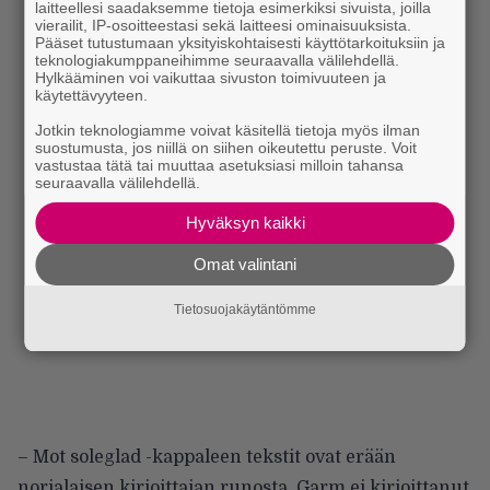
laitteellesi saadaksemme tietoja esimerkiksi sivuista, joilla
vierailit, IP-osoitteestasi sekä laitteesi ominaisuuksista.
Pääset tutustumaan yksityiskohtaisesti käyttötarkoituksiin ja
teknologiakumppaneihimme seuraavalla välilehdellä.
Hylkääminen voi vaikuttaa sivuston toimivuuteen ja
käytettävyyteen.
Jotkin teknologiamme voivat käsitellä tietoja myös ilman
suostumusta, jos niillä on siihen oikeutettu peruste. Voit
vastustaa tätä tai muuttaa asetuksiasi milloin tahansa
seuraavalla välilehdellä.
Hyväksyn kaikki
Omat valintani
Tietosuojakäytäntömme
– Mot soleglad -kappaleen tekstit ovat erään
norjalaisen kirjoittajan runosta. Garm ei kirjoittanut