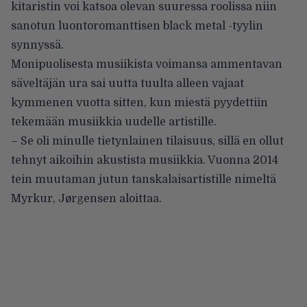
kitaristin voi katsoa olevan suuressa roolissa niin
sanotun luontoromanttisen black metal -tyylin
synnyssä.
Monipuolisesta musiikista voimansa ammentavan
säveltäjän ura sai uutta tuulta alleen vajaat
kymmenen vuotta sitten, kun miestä pyydettiin
tekemään musiikkia uudelle artistille.
– Se oli minulle tietynlainen tilaisuus, sillä en ollut
tehnyt aikoihin akustista musiikkia. Vuonna 2014
tein muutaman jutun tanskalaisartistille nimeltä
Myrkur, Jørgensen aloittaa.