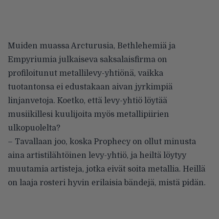
Muiden muassa Arcturusia, Bethlehemiä ja
Empyriumia julkaiseva saksalaisfirma on
profiloitunut metallilevy-yhtiönä, vaikka
tuotantonsa ei edustakaan aivan jyrkimpiä
linjanvetoja. Koetko, että levy-yhtiö löytää
musiikillesi kuulijoita myös metallipiirien
ulkopuolelta?
– Tavallaan joo, koska Prophecy on ollut minusta
aina artistilähtöinen levy-yhtiö, ja heiltä löytyy
muutamia artisteja, jotka eivät soita metallia. Heillä
on laaja rosteri hyvin erilaisia bändejä, mistä pidän.