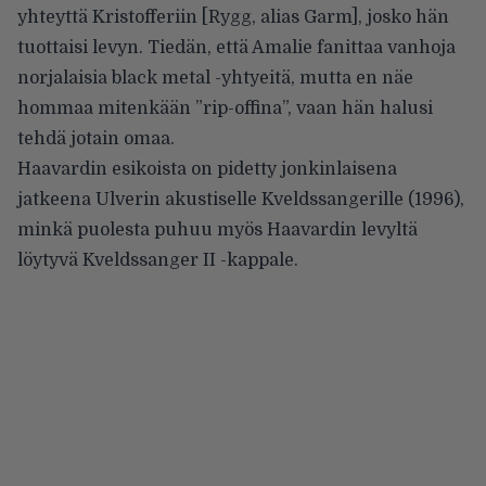
yhteyttä Kristofferiin [Rygg, alias Garm], josko hän
tuottaisi levyn. Tiedän, että Amalie fanittaa vanhoja
norjalaisia black metal -yhtyeitä, mutta en näe
hommaa mitenkään ”rip-offina”, vaan hän halusi
tehdä jotain omaa.
Haavardin esikoista on pidetty jonkinlaisena
jatkeena Ulverin akustiselle Kveldssangerille (1996),
minkä puolesta puhuu myös Haavardin levyltä
löytyvä Kveldssanger II -kappale.