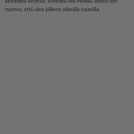
akustista tavaraa. Homma otti vuosia, mutta nyt
tuntuu, että olen jälleen oikeilla raiteilla.