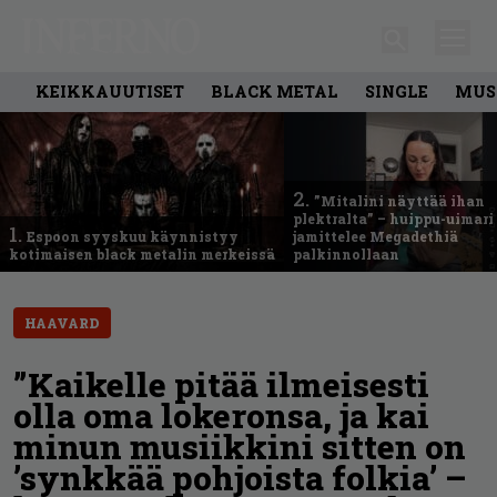
KEIKKAUUTISET
BLACK METAL
SINGLE
MUS
2.
”Mitalini näyttää ihan
plektralta” – huippu-uimari
1.
Espoon syyskuu käynnistyy
jamittelee Megadethiä
kotimaisen black metalin merkeissä
palkinnollaan
HAAVARD
”Kaikelle pitää ilmeisesti
olla oma lokeronsa, ja kai
minun musiikkini sitten on
’synkkää pohjoista folkia’ –