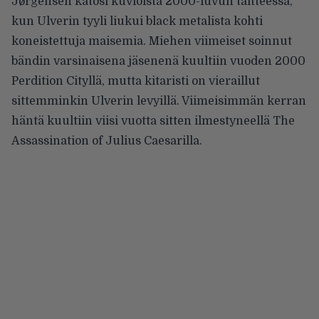
Jørgensen katosi kuvioista 2000-luvun taitteessa,
kun Ulverin tyyli liukui black metalista kohti
koneistettuja maisemia. Miehen viimeiset soinnut
bändin varsinaisena jäsenenä kuultiin vuoden 2000
Perdition Cityllä, mutta kitaristi on vieraillut
sittemminkin Ulverin levyillä. Viimeisimmän kerran
häntä kuultiin viisi vuotta sitten ilmestyneellä The
Assassination of Julius Caesarilla.