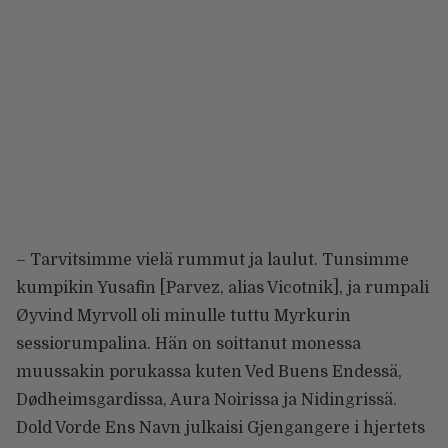
– Tarvitsimme vielä rummut ja laulut. Tunsimme
kumpikin Yusafin [Parvez, alias Vicotnik], ja rumpali
Øyvind Myrvoll oli minulle tuttu Myrkurin
sessiorumpalina. Hän on soittanut monessa
muussakin porukassa kuten Ved Buens Endessä,
Dødheimsgardissa, Aura Noirissa ja Nidingrissä.
Dold Vorde Ens Navn julkaisi Gjengangere i hjertets