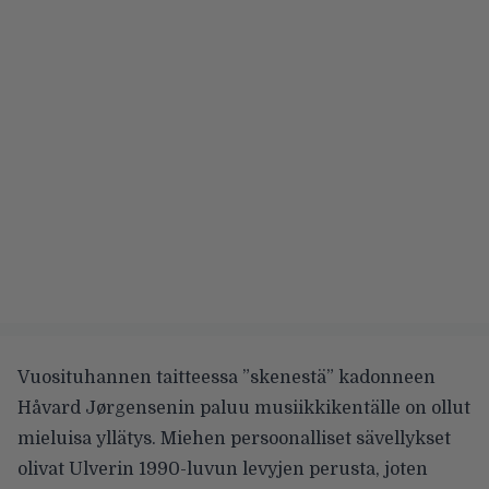
Vuosituhannen taitteessa ”skenestä” kadonneen
Håvard Jørgensenin paluu musiikkikentälle on ollut
mieluisa yllätys. Miehen persoonalliset sävellykset
olivat Ulverin 1990-luvun levyjen perusta, joten