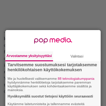
– En ole kuitenkaan koskaan opiskellut tai
kuunnellut norjalaista kansanmusiikkia. En siis
oikein ymmärrä, miksi musiikkiani kutsutaan
folkmusiikiksi – tai jopa neofolkiksi – , mutta
Arvostamme yksityisyyttäsi
Valintasi
oikeastaan tuo on minulle se ja sama. Kaikelle pitää
Tarvitsemme suostumuksesi tarjotaksemme
ilmeisesti olla oma lokeronsa, ja kai minun
henkilökohtaisen käyttökokemuksen
musiikkini sitten on ”synkkää pohjoista folkia”.
Yksi albumin merkittävimmistä piirteistä on sen
Me ja huolellisesti valitsemamme
88 teknologiakumppania
hyödynnämme henkilötietoja tarjotaksemme paremman
tekstittömyys. Ainoat lauletut sanat kuullaan
käyttäjäkokemuksen sekä kohdentaaksemme sisältöä ja
mainoksia.
Garmin laulamalla kappaleella
Hyväksymällä suostut tietojesi käyttöön seuraavasti
Käytämme laitetunnisteita ja tallennamme evästeitä