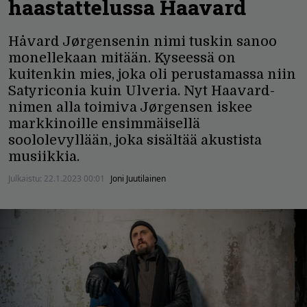
haastattelussa Haavard
Håvard Jørgensenin nimi tuskin sanoo
monellekaan mitään. Kyseessä on
kuitenkin mies, joka oli perustamassa niin
Satyriconia kuin Ulveria. Nyt Haavard-
nimen alla toimiva Jørgensen iskee
markkinoille ensimmäisellä
soololevyllään, joka sisältää akustista
musiikkia.
Julkaistu:
22.1.2023 00:01
Joni Juutilainen