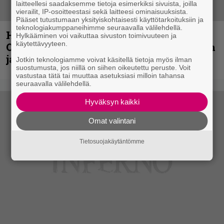
laitteellesi saadaksemme tietoja esimerkiksi sivuista, joilla
vierailit, IP-osoitteestasi sekä laitteesi ominaisuuksista.
Pääset tutustumaan yksityiskohtaisesti käyttötarkoituksiin ja
teknologiakumppaneihimme seuraavalla välilehdellä.
Hellsinki Metal Festival kuvina, osa 2:
Hylkääminen voi vaikuttaa sivuston toimivuuteen ja
käytettävyyteen.
Opeth, Misþyrming, Eluveitie, Triptykon
ja muita lauantain esiintyjiä
Jotkin teknologiamme voivat käsitellä tietoja myös ilman
suostumusta, jos niillä on siihen oikeutettu peruste. Voit
vastustaa tätä tai muuttaa asetuksiasi milloin tahansa
seuraavalla välilehdellä.
Hyväksyn kaikki
Omat valintani
Tietosuojakäytäntömme