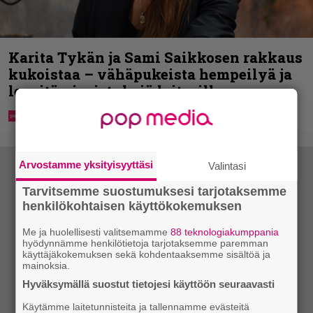
Karita Tykän ja Sami Saikkosen rakkaus
kukoistaa – vähäpukeista hempeilyä ja
leveitä virnistyksiä laiturilla
Arvostamme yksityisyyttäsi
Valintasi
Tarvitsemme suostumuksesi tarjotaksemme
henkilökohtaisen käyttökokemuksen
Me ja huolellisesti valitsemamme
88 teknologiakumppania
hyödynnämme henkilötietoja tarjotaksemme paremman
käyttäjäkokemuksen sekä kohdentaaksemme sisältöä ja
mainoksia.
Hyväksymällä suostut tietojesi käyttöön seuraavasti
Käytämme laitetunnisteita ja tallennamme evästeitä