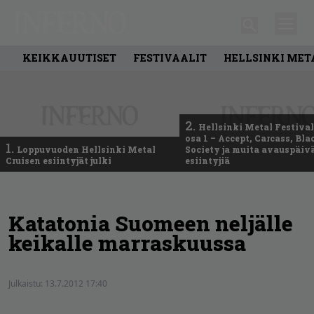
KEIKKAUUTISET
FESTIVAALIT
HELLSINKI MET
2.
Hellsinki Metal Festival
osa 1 – Accept, Carcass, Bla
1.
Loppuvuoden Hellsinki Metal
Society ja muita avauspäiv
Cruisen esiintyjät julki
esiintyjiä
Katatonia Suomeen neljälle
keikalle marraskuussa
Julkaistu:
13.7.2012 17:40