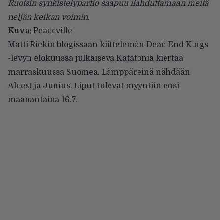
Ruotsin synkistelypartio saapuu ilahduttamaan meitä
neljän keikan voimin.
Kuva:
Peaceville
Matti Riekin
blogissaan kiittelemän
Dead End Kings
-levyn elokuussa julkaiseva
Katatonia
kiertää
marraskuussa Suomea. Lämppäreinä nähdään
Alcest ja Junius. Liput tulevat myyntiin ensi
maanantaina 16.7.