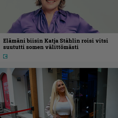
Elämäni biisin Katja Ståhlin roisi vitsi
suututti somen välittömästi