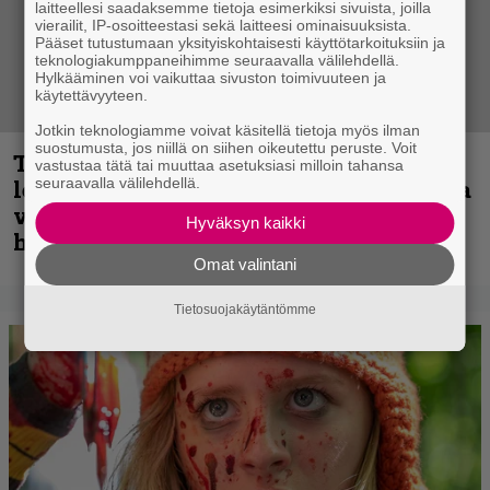
laitteellesi saadaksemme tietoja esimerkiksi sivuista, joilla
vierailit, IP-osoitteestasi sekä laitteesi ominaisuuksista.
Pääset tutustumaan yksityiskohtaisesti käyttötarkoituksiin ja
teknologiakumppaneihimme seuraavalla välilehdellä.
Hylkääminen voi vaikuttaa sivuston toimivuuteen ja
käytettävyyteen.
Jotkin teknologiamme voivat käsitellä tietoja myös ilman
suostumusta, jos niillä on siihen oikeutettu peruste. Voit
Thrash ’n’ roll -yhtye Madred ryydittää
vastustaa tätä tai muuttaa asetuksiasi milloin tahansa
seuraavalla välilehdellä.
levyjulkaisua keikkareissulla kuvatulla
videolla – ”Oltiin pakussa kusihädässä
Hyväksyn kaikki
helvetin väsyneenä…”
Omat valintani
Tietosuojakäytäntömme