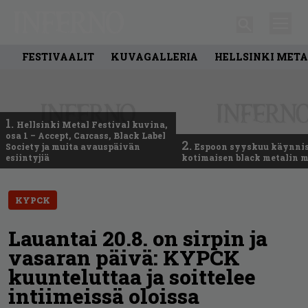
FESTIVAALIT
KUVAGALLERIA
HELLSINKI META
1.
Hellsinki Metal Festival kuvina,
osa 1 – Accept, Carcass, Black Label
2.
Society ja muita avauspäivän
Espoon syyskuu käynni
esiintyjiä
kotimaisen black metalin m
KYPCK
Lauantai 20.8. on sirpin ja
vasaran päivä: KYPCK
kuunteluttaa ja soittelee
intiimeissä oloissa