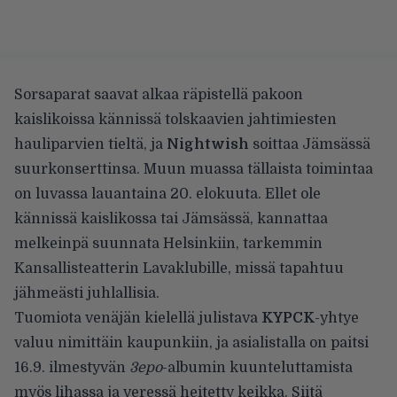
Sorsaparat saavat alkaa räpistellä pakoon
kaislikoissa kännissä tolskaavien jahtimiesten
hauliparvien tieltä, ja
Nightwish
soittaa Jämsässä
suurkonserttinsa. Muun muassa tällaista toimintaa
on luvassa lauantaina 20. elokuuta. Ellet ole
kännissä kaislikossa tai Jämsässä, kannattaa
melkeinpä suunnata Helsinkiin, tarkemmin
Kansallisteatterin Lavaklubille, missä tapahtuu
jähmeästi juhlallisia.
Tuomiota venäjän kielellä julistava
KYPCK
-yhtye
valuu nimittäin kaupunkiin, ja asialistalla on paitsi
16.9. ilmestyvän
3epo
-albumin kuunteluttamista
myös lihassa ja veressä heitetty keikka. Siitä