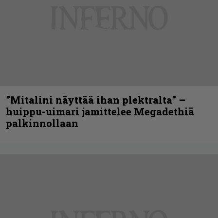
”Mitalini näyttää ihan plektralta” –
huippu-uimari jamittelee Megadethiä
palkinnollaan