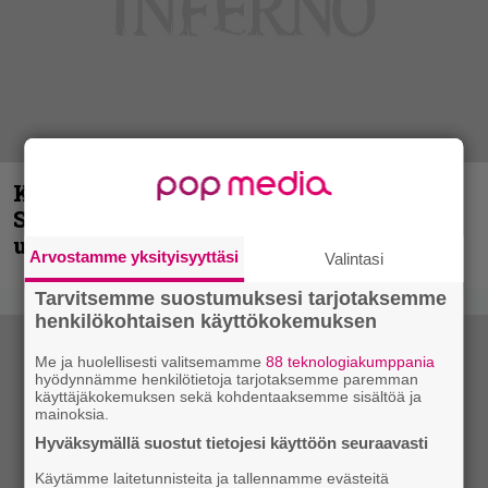
Kunnianosoitus hyiselle Pohjolalle –
Shining hyppäsi keskelle kinoksia
uudella videollaan
Arvostamme yksityisyyttäsi
Valintasi
Tarvitsemme suostumuksesi tarjotaksemme
henkilökohtaisen käyttökokemuksen
Me ja huolellisesti valitsemamme
88 teknologiakumppania
hyödynnämme henkilötietoja tarjotaksemme paremman
käyttäjäkokemuksen sekä kohdentaaksemme sisältöä ja
mainoksia.
Hyväksymällä suostut tietojesi käyttöön seuraavasti
Käytämme laitetunnisteita ja tallennamme evästeitä