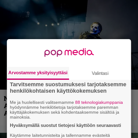
Arvostamme yksityisyyttäsi
Valintasi
Tarvitsemme suostumuksesi tarjotaksemme
henkilökohtaisen käyttökokemuksen
Näin lähtee Ghostin Tobias Forgelta
Me ja huolellisesti valitsemamme
88 teknologiakumppania
Accept – menossa mukana myös
hyödynnämme henkilötietoja tarjotaksemme paremman
Anthrax- ja Korn-miehistöä
käyttäjäkokemuksen sekä kohdentaaksemme sisältöä ja
mainoksia.
Hyväksymällä suostut tietojesi käyttöön seuraavasti
Käytämme laitetunnisteita ja tallennamme evästeitä