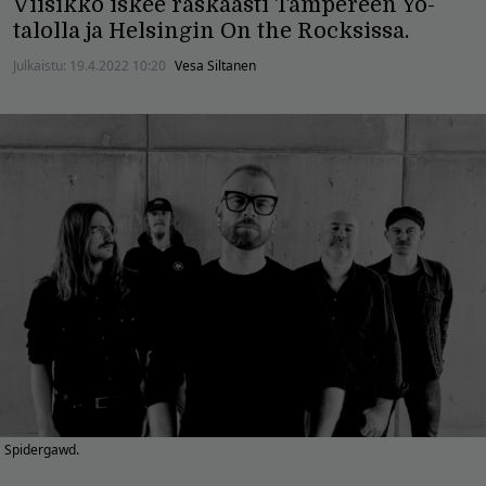
Viisikko iskee raskaasti Tampereen Yo-
talolla ja Helsingin On the Rocksissa.
Julkaistu:
19.4.2022 10:20
Vesa Siltanen
Spidergawd.