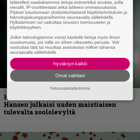
laitteellesi saadaksemme tietoja esimerkiksi sivuista, joilla
vierailit, IP-osoitteestasi sekä laitteesi ominaisuuksista.
Pääset tutustumaan yksityiskohtaisesti käyttötarkoituksiin ja
teknologiakumppaneihimme seuraavalla välilehdellä.
Hylkääminen voi vaikuttaa sivuston toimivuuteen ja
käytettävyyteen.
Jotkin teknologiamme voivat käsitellä tietoja myös ilman
suostumusta, jos niillä on siihen oikeutettu peruste. Voit
vastustaa tätä tai muuttaa asetuksiasi milloin tahansa
seuraavalla välilehdellä.
Hyväksyn kaikki
Omat valintani
Tietosuojakäytäntömme
Helloween- ja Gamma Ray -mies Kai
Hansen julkaisi uuden maistiaisen
tulevalta soololevyltä