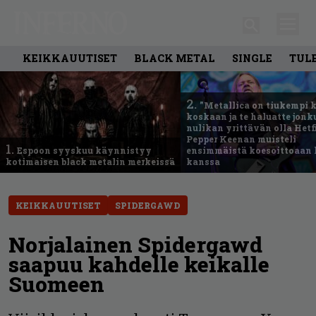
KEIKKAUUTISET
BLACK METAL
SINGLE
TUL
2.
”Metallica on tiukempi 
koskaan ja te haluatte jonk
nulikan yrittävän olla Hetfi
Pepper Keenan muisteli
1.
Espoon syyskuu käynnistyy
ensimmäistä koesoittoaan 
kotimaisen black metalin merkeissä
kanssa
KEIKKAUUTISET
SPIDERGAWD
Norjalainen Spidergawd
saapuu kahdelle keikalle
Suomeen