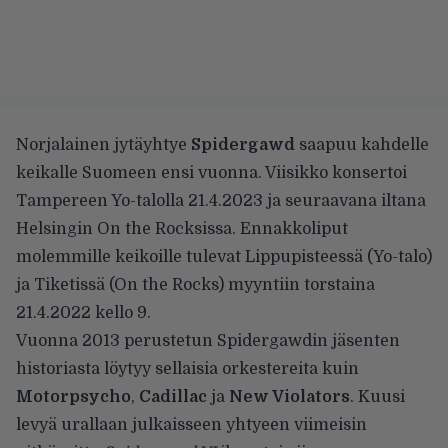
Norjalainen jytäyhtye
Spidergawd
saapuu kahdelle
keikalle Suomeen ensi vuonna. Viisikko konsertoi
Tampereen Yo-talolla 21.4.2023 ja seuraavana iltana
Helsingin On the Rocksissa. Ennakkoliput
molemmille keikoille tulevat Lippupisteessä (Yo-talo)
ja Tiketissä (On the Rocks) myyntiin torstaina
21.4.2022 kello 9.
Vuonna 2013 perustetun Spidergawdin jäsenten
historiasta löytyy sellaisia orkestereita kuin
Motorpsycho
,
Cadillac
ja
New Violators
. Kuusi
levyä urallaan julkaisseen yhtyeen viimeisin