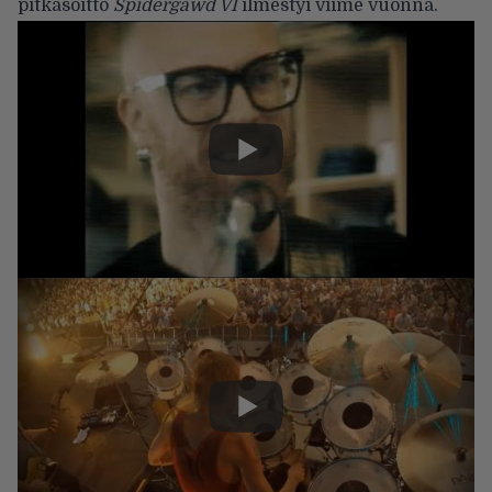
pitkäsoitto
Spidergawd VI
ilmestyi viime vuonna.