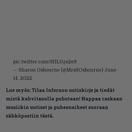
pic.twitter.com/9I1L0gs2e9
— Sharon Osbourne (@MrsSOsbourne)
June
14, 2022
Lue myös:
Tilaa Infernon uutiskirje ja tiedät
mistä kahvitauolla puhutaan! Nappaa raskaan
musiikin uutiset ja puheenaiheet suoraan
sähköpostiin tästä.