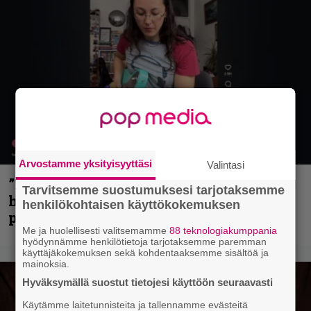
Arvostamme yksityisyyttäsi
Valintasi
”Mitalini näyttää ihan plektralta” –
Tarvitsemme suostumuksesi tarjotaksemme
huippu-uimari jamittelee Megadethiä
henkilökohtaisen käyttökokemuksen
palkinnollaan
Me ja huolellisesti valitsemamme
88 teknologiakumppania
hyödynnämme henkilötietoja tarjotaksemme paremman
käyttäjäkokemuksen sekä kohdentaaksemme sisältöä ja
mainoksia.
Hyväksymällä suostut tietojesi käyttöön seuraavasti
Käytämme laitetunnisteita ja tallennamme evästeitä