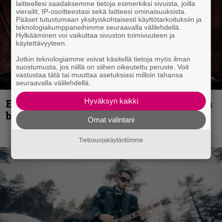
laitteellesi saadaksemme tietoja esimerkiksi sivuista, joilla
vierailit, IP-osoitteestasi sekä laitteesi ominaisuuksista.
Pääset tutustumaan yksityiskohtaisesti käyttötarkoituksiin ja
teknologiakumppaneihimme seuraavalla välilehdellä.
Hylkääminen voi vaikuttaa sivuston toimivuuteen ja
käytettävyyteen.
Jotkin teknologiamme voivat käsitellä tietoja myös ilman
suostumusta, jos niillä on siihen oikeutettu peruste. Voit
vastustaa tätä tai muuttaa asetuksiasi milloin tahansa
seuraavalla välilehdellä.
Hyväksyn kaikki
Espoon syyskuu käynnistyy kotimaisen
black metalin merkeissä
Omat valintani
Tietosuojakäytäntömme