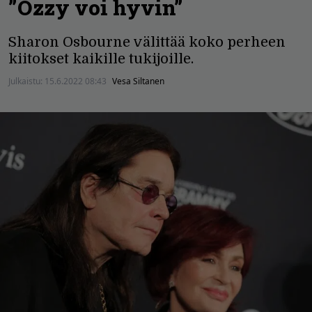
”Ozzy voi hyvin”
Sharon Osbourne välittää koko perheen
kiitokset kaikille tukijoille.
Julkaistu:
15.6.2022 08:43
Vesa Siltanen