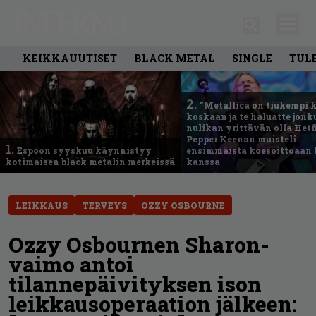
KEIKKAUUTISET
BLACK METAL
SINGLE
TUL
2.
”Metallica on tiukempi 
koskaan ja te haluatte jonk
nulikan yrittävän olla Hetfi
Pepper Keenan muisteli
1.
Espoon syyskuu käynnistyy
ensimmäistä koesoittoaan 
kotimaisen black metalin merkeissä
kanssa
LEIKKAUS
TERVEYS
OZZY OSBOURNE
Ozzy Osbournen Sharon-
vaimo antoi
tilannepäivityksen ison
leikkausoperaation jälkeen: