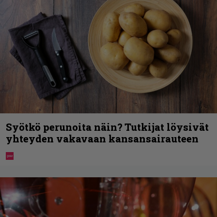
Syötkö perunoita näin? Tutkijat löysivät
yhteyden vakavaan kansansairauteen