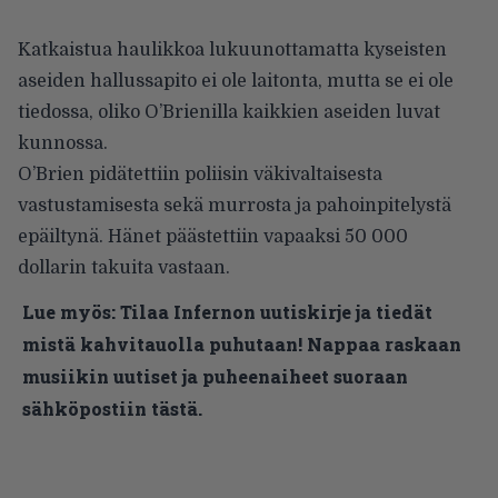
Katkaistua haulikkoa lukuunottamatta kyseisten
aseiden hallussapito ei ole laitonta, mutta se ei ole
tiedossa, oliko O’Brienilla kaikkien aseiden luvat
kunnossa.
O’Brien pidätettiin poliisin väkivaltaisesta
vastustamisesta sekä murrosta ja pahoinpitelystä
epäiltynä. Hänet päästettiin vapaaksi 50 000
dollarin takuita vastaan.
Lue myös:
Tilaa Infernon uutiskirje ja tiedät
mistä kahvitauolla puhutaan! Nappaa raskaan
musiikin uutiset ja puheenaiheet suoraan
sähköpostiin tästä.