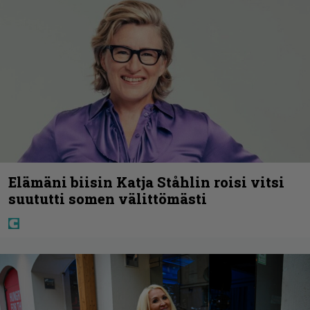
Elämäni biisin Katja Ståhlin roisi vitsi
suututti somen välittömästi