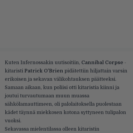
Kuten
Infernossakin uutisoitiin
,
Cannibal Corpse
-
kitaristi
Patrick O’Brien
pidätettiin hiljattain varsin
erikoisen ja sekavan välikohtauksen päätteeksi.
Samaan aikaan, kun poliisi otti kitaristia kiinni ja
joutui turvautumaan muun muassa
sähkölamauttimeen, oli palolaitoksella puolestaan
kädet täynnä miekkosen kotona syttyneen tulipalon
vuoksi.
Sekavassa mielentilassa olleen kitaristin