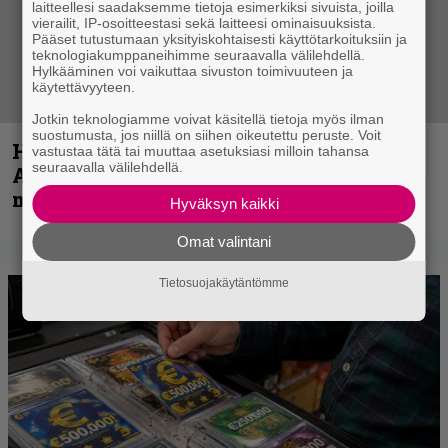
laitteellesi saadaksemme tietoja esimerkiksi sivuista, joilla
vierailit, IP-osoitteestasi sekä laitteesi ominaisuuksista.
Pääset tutustumaan yksityiskohtaisesti käyttötarkoituksiin ja
teknologiakumppaneihimme seuraavalla välilehdellä.
Hylkääminen voi vaikuttaa sivuston toimivuuteen ja
käytettävyyteen.
Jotkin teknologiamme voivat käsitellä tietoja myös ilman
suostumusta, jos niillä on siihen oikeutettu peruste. Voit
Hellsinki Metal Festival kuvina, osa 1 –
vastustaa tätä tai muuttaa asetuksiasi milloin tahansa
seuraavalla välilehdellä.
Accept, Carcass, Black Label Society ja
muita avauspäivän esiintyjiä
Hyväksyn kaikki
Omat valintani
Tietosuojakäytäntömme