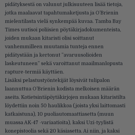
pidätyksestä on valunut julkisuuteen lisää tietoja,
jotka maalaavat tapahtumaketjusta ja O’Brienin
mielentilasta vielä synkempää kuvaa.
Tamba Bay
Times uutisoi
poliisien pöytäkirjadokumenteista,
joiden mukaan kitaristi olisi soittanut
vanhemmilleen muutamia tunteja ennen
pidätystään ja kertonut ”avaruusolioiden
laskeutuneen” sekä varoittanut maailmanlopusta
rapture-termiä käyttäen.
Lisäksi pelastustyöntekijät löysivät tulipalon
laannuttua O’Brienin kodista melkoisen määrän
aseita. Kotietsintäpöytäkirjojen mukaan kitaristilta
löydettiin noin 50 haulikkoa (joista yksi laittomasti
katkaistuna), 10 puoliautomaattiasetta (muun
muassa AK-47 -variaatioita), kaksi Uzi-tyylistä
konepistoolia sekä 20 käsiasetta. Ai niin, ja kaksi