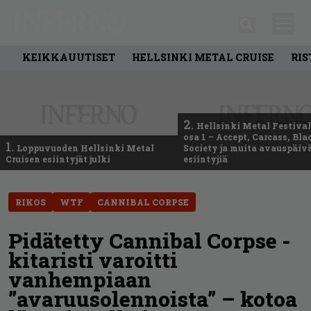
KEIKKAUUTISET
HELLSINKI METAL CRUISE
RIS
2.
Hellsinki Metal Festival
osa 1 – Accept, Carcass, Bla
1.
Loppuvuoden Hellsinki Metal
Society ja muita avauspäiv
Cruisen esiintyjät julki
esiintyjiä
RIKOS
WTF
CANNIBAL CORPSE
Pidätetty Cannibal Corpse -
kitaristi varoitti
vanhempiaan
”avaruusolennoista” – kotoa