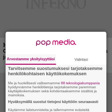
Hellsinki Metal Festival kuvina, osa 2:
Opeth, Misþyrming, Eluveitie, Triptykon
ja muita lauantain esiintyjiä
Arvostamme yksityisyyttäsi
Valintasi
Tarvitsemme suostumuksesi tarjotaksemme
henkilökohtaisen käyttökokemuksen
Me ja huolellisesti valitsemamme
88 teknologiakumppania
hyödynnämme henkilötietoja tarjotaksemme paremman
käyttäjäkokemuksen sekä kohdentaaksemme sisältöä ja
mainoksia.
Hyväksymällä suostut tietojesi käyttöön seuraavasti
Käytämme laitetunnisteita ja tallennamme evästeitä