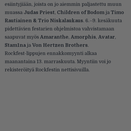
esiintyjiään, joista on jo
aiemmin paljastettu
muun
muassa
Judas Priest
,
Children of Bodom
ja
Timo
Rautiainen & Trio Niskalaukaus
. 6.–9. kesäkuuta
pidettävien festarien ohjelmistoa vahvistamaan
saapuvat myös
Amaranthe
,
Amorphis
,
Avatar
,
Stam1na
ja
Von Hertzen Brothers
.
Rockfest-lippujen ennakkomyynti alkaa
maanantaina 13. marraskuuta. Myyntiin voi jo
rekisteröityä
Rockfestin nettisivuilla
.