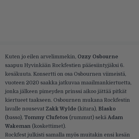
Kuten jo
eilen arvelimmekin
,
Ozzy Osbourne
saapuu Hyvinkään Rockfestien pääesiintyjäksi 6.
kesäkuuta. Konsertti on osa Osbournen viimeistä,
vuoteen 2020 saakka jatkuvaa maailmankiertuetta,
jonka jälkeen pimeyden prinssi aikoo jättää pitkät
kiertueet taakseen. Osbournen mukana Rockfestin
lavalle nousevat
Zakk Wylde
(kitara),
Blasko
(basso),
Tommy Clufetos
(rummut) sekä
Adam
Wakeman
(koskettimet).
Rockfest julkisti samalla myös muitakin ensi kesän