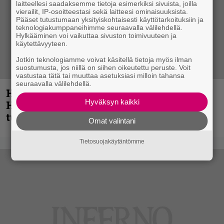
laitteellesi saadaksemme tietoja esimerkiksi sivuista, joilla
vierailit, IP-osoitteestasi sekä laitteesi ominaisuuksista.
Pääset tutustumaan yksityiskohtaisesti käyttötarkoituksiin ja
teknologiakumppaneihimme seuraavalla välilehdellä.
Hylkääminen voi vaikuttaa sivuston toimivuuteen ja
käytettävyyteen.
Jotkin teknologiamme voivat käsitellä tietoja myös ilman
suostumusta, jos niillä on siihen oikeutettu peruste. Voit
vastustaa tätä tai muuttaa asetuksiasi milloin tahansa
seuraavalla välilehdellä.
Helloween- ja Gamma Ray -mies Kai
Hyväksyn kaikki
Hansen julkaisi uuden maistiaisen
tulevalta soololevyltä
Omat valintani
Tietosuojakäytäntömme