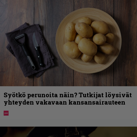
Syötkö perunoita näin? Tutkijat löysivät
yhteyden vakavaan kansansairauteen