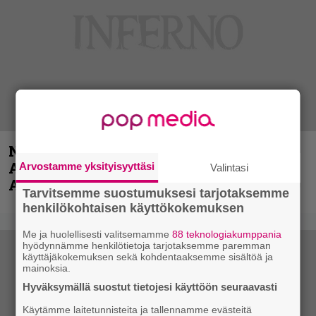
Näin lähtee Ghostin Tobias Forgelta
Accept – menossa mukana myös
Arvostamme yksityisyyttäsi
Valintasi
Anthrax- ja Korn-miehistöä
Tarvitsemme suostumuksesi tarjotaksemme
henkilökohtaisen käyttökokemuksen
Me ja huolellisesti valitsemamme
88 teknologiakumppania
hyödynnämme henkilötietoja tarjotaksemme paremman
käyttäjäkokemuksen sekä kohdentaaksemme sisältöä ja
mainoksia.
Hyväksymällä suostut tietojesi käyttöön seuraavasti
Käytämme laitetunnisteita ja tallennamme evästeitä