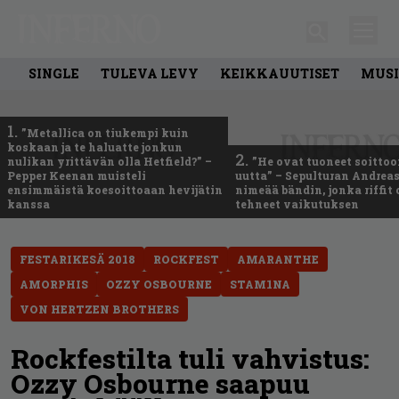
SINGLE
TULEVA LEVY
KEIKKAUUTISET
MUSI
1.
”Metallica on tiukempi kuin
koskaan ja te haluatte jonkun
2.
nulikan yrittävän olla Hetfield?” –
”He ovat tuoneet soittoo
Pepper Keenan muisteli
uutta” – Sepulturan Andreas
ensimmäistä koesoittoaan hevijätin
nimeää bändin, jonka riffit
kanssa
tehneet vaikutuksen
FESTARIKESÄ 2018
ROCKFEST
AMARANTHE
AMORPHIS
OZZY OSBOURNE
STAM1NA
VON HERTZEN BROTHERS
Rockfestilta tuli vahvistus:
Ozzy Osbourne saapuu