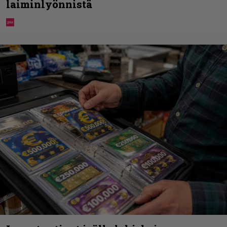
laiminlyönnistä