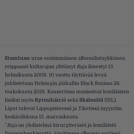
Stam1nan
uran ensimmäinen albumilistaykkönen,
reippaasti kultarajan ylittänyt
Raja
ilmestyi 13.
helmikuuta 2008. 10 vuotta täyttävää levyä
juhlistetaan Helsingin jäähallin Black Boxissa 26.
toukokuuta 2018. Konsertissa musisoivat lemiläisten
lisäksi myös
Rytmihäiriö
sekä
Skálmöld
(ISL).
Liput tulevat Lippupisteessä ja Tiketissä myyntiin
keskiviikkona 15. marraskuuta.
”
Raja
on yhdistelmä kirurgiterästä ja lemiläistä
lämminhenkisyyttä: äänitimme albumin syrjässä