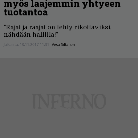
myös laajemmin yhtyeen
tuotantoa
"Rajat ja raajat on tehty rikottaviksi,
nähdään hallilla!"
Julkaistu:
13.11.2017 11:31
Vesa Siltanen