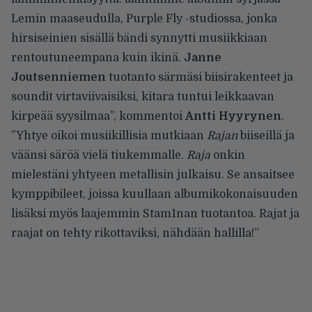
Lemin maaseudulla, Purple Fly -studiossa, jonka
hirsiseinien sisällä bändi synnytti musiikkiaan
rentoutuneempana kuin ikinä.
Janne
Joutsenniemen
tuotanto särmäsi biisirakenteet ja
soundit virtaviivaisiksi, kitara tuntui leikkaavan
kirpeää syysilmaa”, kommentoi
Antti Hyyrynen
.
”Yhtye oikoi musiikillisia mutkiaan
Rajan
biiseillä ja
väänsi säröä vielä tiukemmalle.
Raja
onkin
mielestäni yhtyeen metallisin julkaisu. Se ansaitsee
kymppibileet, joissa kuullaan albumikokonaisuuden
lisäksi myös laajemmin Stam1nan tuotantoa. Rajat ja
raajat on tehty rikottaviksi, nähdään hallilla!”