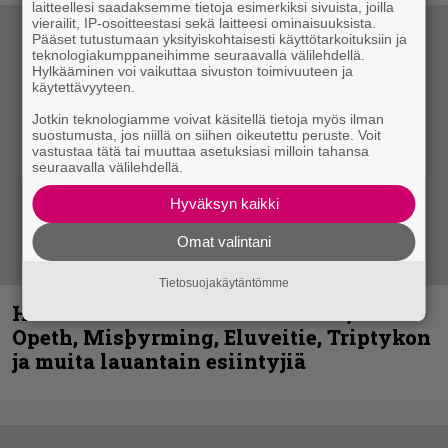
laitteellesi saadaksemme tietoja esimerkiksi sivuista, joilla
vierailit, IP-osoitteestasi sekä laitteesi ominaisuuksista.
Pääset tutustumaan yksityiskohtaisesti käyttötarkoituksiin ja
teknologiakumppaneihimme seuraavalla välilehdellä.
Hylkääminen voi vaikuttaa sivuston toimivuuteen ja
käytettävyyteen.
Jotkin teknologiamme voivat käsitellä tietoja myös ilman
suostumusta, jos niillä on siihen oikeutettu peruste. Voit
vastustaa tätä tai muuttaa asetuksiasi milloin tahansa
seuraavalla välilehdellä.
Hyväksyn kaikki
Omat valintani
Tietosuojakäytäntömme
Hellsinki Metal Festival kuvina, osa 2:
Opeth, Misþyrming, Eluveitie, Triptykon
ja muita lauantain esiintyjiä