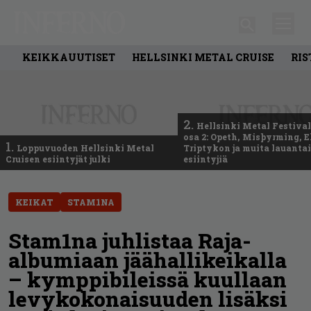
KEIKKAUUTISET
HELLSINKI METAL CRUISE
RIS
2.
Hellsinki Metal Festival
osa 2: Opeth, Misþyrming, E
1.
Loppuvuoden Hellsinki Metal
Triptykon ja muita lauanta
Cruisen esiintyjät julki
esiintyjiä
KEIKAT
STAM1NA
Stam1na juhlistaa Raja-
albumiaan jäähallikeikalla
– kymppibileissä kuullaan
levykokonaisuuden lisäksi